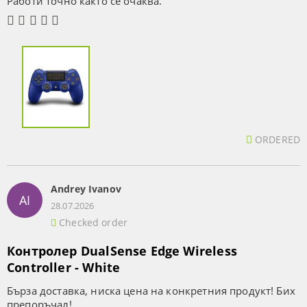
Работи точно както се очаква.
ORDERED
Andrey Ivanov
AI
28.07.2026
Checked order
Контролер DualSense Edge Wireless
Controller - White
Бърза доставка, ниска цена на конкретния продукт! Бих
препоръчал!