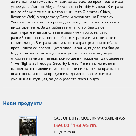
да изпълни множество мисии, за да оцелее през нощта и да
успее да избяга от Mega Pizzaplex на Freddy Fazbear. В играта
ще се сблъскате с аниматроници като Glamrock Chica,
Roxanne Wolf, Montgomery Gator и охраната на Pizzaplex -
Vanessa, които ще ви преследват и ще ви пречат в опитите
ви да оцелеете. За да избягате от тях, трябва да се
адаптирате и да използвате различни трикове, като
разсейване на враговете с боя и играчки или скриване в
скривалища. В играта има и много атракции, които обаче
през нощта се превръщат в опасни зони, където трябва да
бъдете внимателни и да изследвате всяко кътче, за да
откриете тайни и пътеки, които ще ви помогнат да оцелеете.
"Five Nights at Freddy's: Security Breach" е напълно ново и
напрегнато приключение, което ще ви държи на крачка от
опасността и ще ви предизвика да използвате всички
умения и интуиция, за да оцелеете през нощта.
Нови продукти
CALL OF DUTY: MODERN WARFARE 4[PS5]
€69.00
134.95 лв.
ПЦД:
€79.00