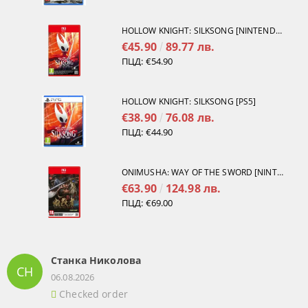
HOLLOW KNIGHT: SILKSONG [NINTENDO SWITCH 2]
€45.90
89.77 лв.
ПЦД:
€54.90
HOLLOW KNIGHT: SILKSONG [PS5]
€38.90
76.08 лв.
ПЦД:
€44.90
ONIMUSHA: WAY OF THE SWORD [NINTENDO SWITCH 2]
€63.90
124.98 лв.
ПЦД:
€69.00
Станка Николова
СН
06.08.2026
Checked order