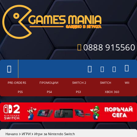
0888 915560
PRE-ORDERS
ПРОМОЦИИ
SWITCH 2
SWITCH
WII
PS5
PS4
PS3
XBOX 360
Начало
ИГРИ
Игри за Nintendo Switch