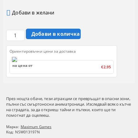
Добави в желани
Ориентировъчни цени за доставка
на цена от
€2.95
През нощта обаче, тези атракции се превръщат в опасни зони,
пълни със смъртоносни аниматроници. Изследвай всяко кътче
на сградата, за да откриеш тайни и пътеки, които ще ти
помогнат да оцелееш.
Марка:
Maximum Games
Код:
NSW013197N