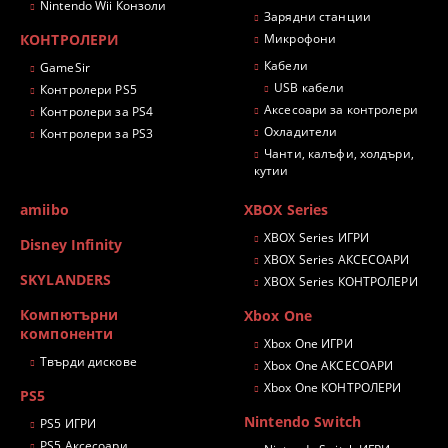
Nintendo Wii Конзоли
Зарядни станции
КОНТРОЛЕРИ
Микрофони
Кабели
GameSir
USB кабели
Контролери PS5
Аксесоари за контролери
Контролери за PS4
Охладители
Контролери за PS3
Чанти, калъфи, холдъри,
кутии
amiibo
XBOX Series
XBOX Series ИГРИ
Disney Infinity
XBOX Series АКСЕСОАРИ
SKYLANDERS
XBOX Series КОНТРОЛЕРИ
Компютърни
Xbox One
компоненти
Xbox One ИГРИ
Твърди дискове
Xbox One АКСЕСОАРИ
Xbox One КОНТРОЛЕРИ
PS5
Nintendo Switch
PS5 ИГРИ
PS5 Аксесоари