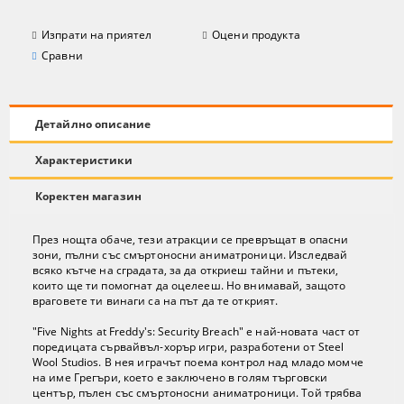
Изпрати на приятел
Оцени продукта
Сравни
Детайлно описание
Характеристики
Коректен магазин
През нощта обаче, тези атракции се превръщат в опасни
зони, пълни със смъртоносни аниматроници. Изследвай
всяко кътче на сградата, за да откриеш тайни и пътеки,
които ще ти помогнат да оцелееш. Но внимавай, защото
враговете ти винаги са на път да те открият.
"Five Nights at Freddy's: Security Breach" е най-новата част от
поредицата сървайвъл-хорър игри, разработени от Steel
Wool Studios. В нея играчът поема контрол над младо момче
на име Грегъри, което е заключено в голям търговски
център, пълен със смъртоносни аниматроници. Той трябва