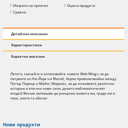
Изпрати на приятел
Оцени продукта
Сравни
Детайлно описание
Характеристики
Коректен магазин
Летете, скачайте и използвайте новите Web Wings, за да
пътувате из Ню Йорк на Marvel, бързо превключвайки между
Питър Паркър и Майлс Моралес, за да изживеете различни
истории и епични нови сили, докато емблематичният
злодей Венъм заплашва да унищожи живота им, града им и
тези, които те обичат.
Нови продукти