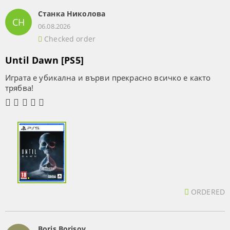
Станка Николова
СН
06.08.2026
Checked order
Until Dawn [PS5]
Играта е убикална и върви прекрасно всичко е както
трябва!
ORDERED
Boris Borisov