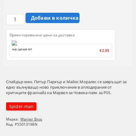
Ориентировъчни цени за доставка
на цена от
€2.95
Спайдър-мен, Питър Паркър и Майлс Моралес се завръщат за
едно вълнуващо ново приключение в аплодирания от
критиците франчайз на Марвел за Човека-паяк за PS5.
Spider-man
Марка:
Warner Bros
Код:
PS5013198N