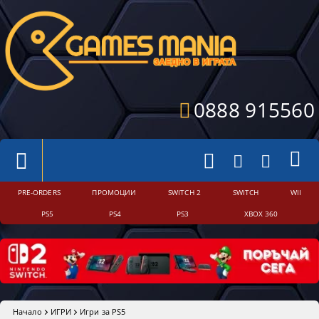
0888 915560
PRE-ORDERS
ПРОМОЦИИ
SWITCH 2
SWITCH
WII
PS5
PS4
PS3
XBOX 360
Начало
ИГРИ
Игри за PS5