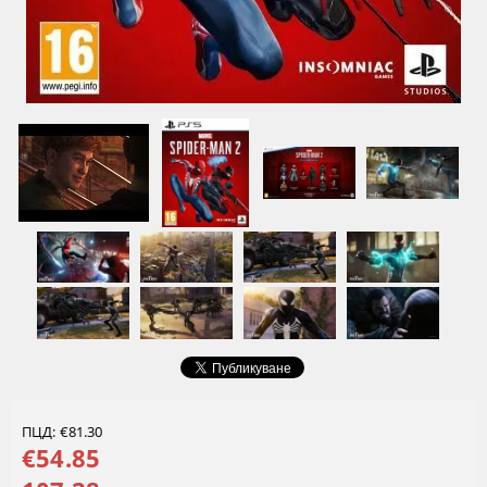
ПЦД: €81.30
€54.85