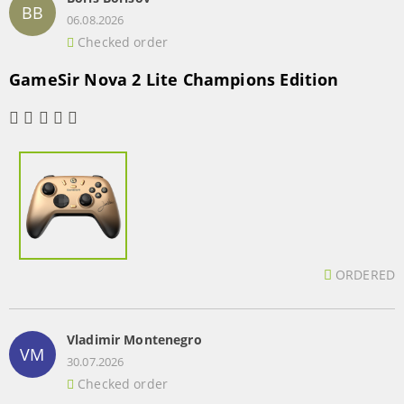
BB
06.08.2026
Checked order
GameSir Nova 2 Lite Champions Edition
ORDERED
Vladimir Montenegro
VM
30.07.2026
Checked order