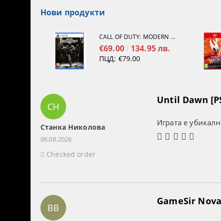
Нови продукти
CALL OF DUTY: MODERN WARFARE 4[PS5]
€69.00
134.95 лв.
ПЦД:
€79.00
Until Dawn [P
СН
Играта е убикалн
Станка Николова
06.08.2026
Checked order
GameSir Nova 
BB