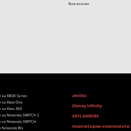
Виж всички
amiibo
 за XBOX Series
 за Xbox One
Disney Infinity
 за Xbox 360
 за Nintendo SWITCH 2
SKYLANDERS
 за Nintendo SWITCH
Компютърни компоненти
 Nintendo Wii