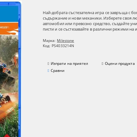
Най-добрата състезателна игра се завръща с бо
съдържание и нови механики. Изберете своя 
автомобил или превозно средство, създайте ун
писти и се състезавайте в различни режими на и
Марка:
Milestone
Код:
PS4033214N
Изпрати на приятел
Оцени продукта
Сравни