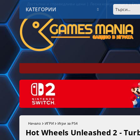
Достъпни и справедливи цени | Лесна комуникация | Експ
КАТЕГОРИИ
Начало
ИГРИ
Игри за PS4
Hot Wheels Unleashed 2 - Turb