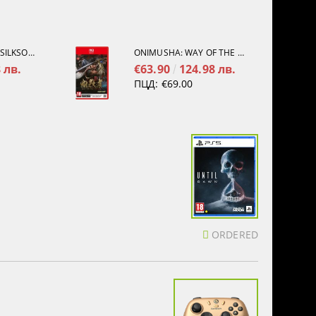
HOLLOW KNIGHT: SILKSONG [PS5]
ONIMUSHA: WAY OF THE SWORD [NINTENDO SWITCH 2]
 лв.
€63.90
124.98 лв.
ПЦД:
€69.00
ORDERED