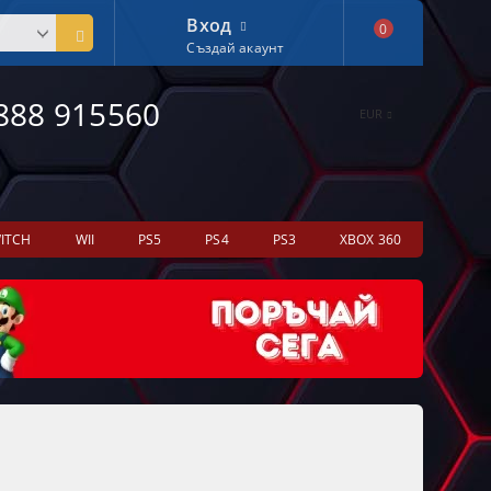
Вход
0
Създай акаунт
888 915560
EUR
ITCH
WII
PS5
PS4
PS3
XBOX 360