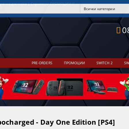
ресна доставка | Страхотни ПРОМОЦИИ !!!
0
PRE-ORDERS
ПРОМОЦИИ
SWITCH 2
SW
ocharged - Day One Edition [PS4]