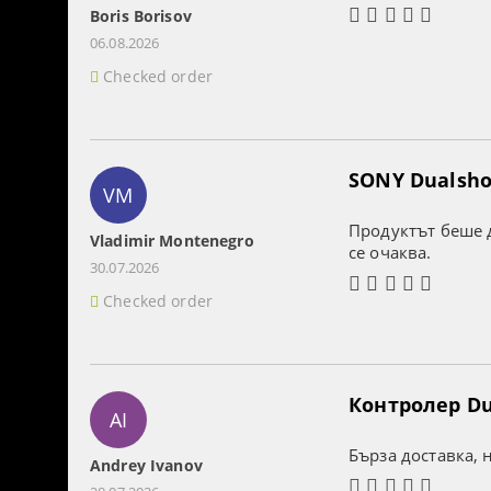
Boris Borisov
06.08.2026
Checked order
SONY Dualshoc
VM
Продуктът беше д
Vladimir Montenegro
се очаква.
30.07.2026
Checked order
Контролер Dua
AI
Бърза доставка, 
Andrey Ivanov