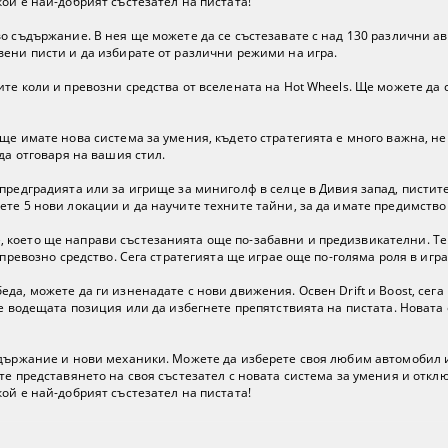
ой е най-добрият състезател на пистата!
о съдържание. В нея ще можете да се състезавате с над 130 различни а
вени писти и да избирате от различни режими на игра.
те коли и превозни средства от вселената на Hot Wheels. Ще можете да с
ще имате нова система за умения, където стратегията е много важна, не
да отговаря на вашия стил.
 предградията или за игрище за миниголф в селце в Дивия запад, писти
те 5 нови локации и да научите техните тайни, за да имате предимство
което ще направи състезанията още по-забавни и предизвикателни. Те 
 превозно средство. Сега стратегията ще играе още по-голяма роля в игра
а, можете да ги изненадате с нови движения. Освен Drift и Boost, сега 
те водещата позиция или да избегнете препятствията на пистата. Новата
ъдържание и нови механики. Можете да изберете своя любим автомобил и
те представянето на своя състезател с новата система за умения и откл
ой е най-добрият състезател на пистата!