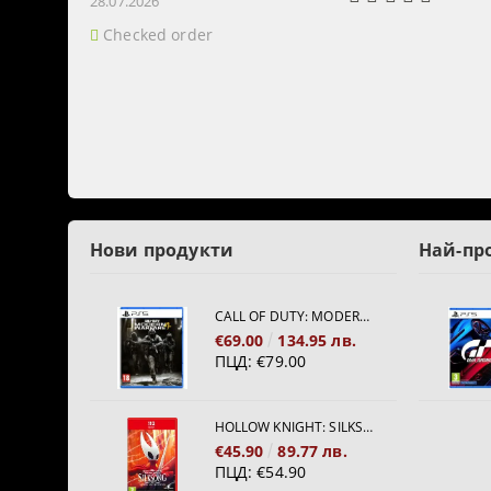
28.07.2026
Checked order
Нови продукти
Най-пр
CALL OF DUTY: MODERN WARFARE 4[PS5]
€69.00
134.95 лв.
ПЦД:
€79.00
HOLLOW KNIGHT: SILKSONG [NINTENDO SWITCH 2]
€45.90
89.77 лв.
ПЦД:
€54.90