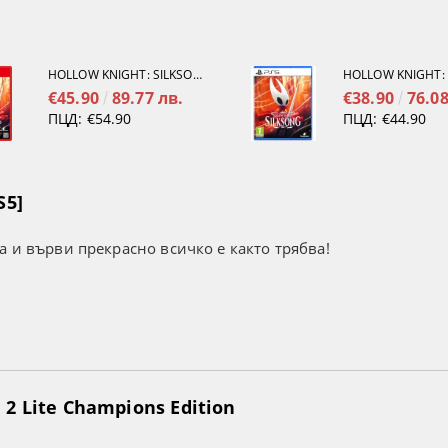
HOLLOW KNIGHT: SILKSONG [NINTENDO SWITCH 2]
€45.90
89.77 лв.
€38.90
76.08
ПЦД:
€54.90
ПЦД:
€44.90
S5]
а и върви прекрасно всичко е както трябва!
2 Lite Champions Edition