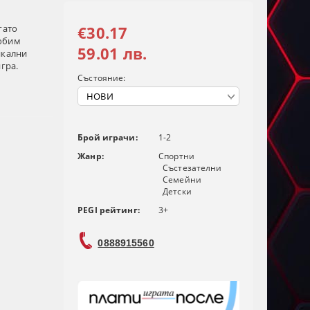
гато
€30.17
любим
59.01 лв.
икални
гра.
Състояние:
Брой играчи:
1-2
Жанр:
Спортни
Състезателни
Семейни
Детски
PEGI рейтинг:
3+
0888915560