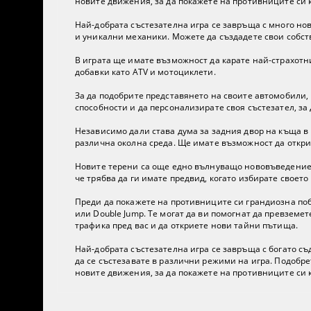
новите движения, за да покажете на противниците си к
Най-добрата състезателна игра се завръща с много нов
и уникални механики. Можете да създадете свои собст
В играта ще имате възможност да карате най-страхотни
добавки като ATV и мотоциклети.
За да подобрите представянето на своите автомобили, 
способности и да персонализирате своя състезател, за 
Независимо дали става дума за задния двор на къща в
различна околна среда. Ще имате възможност да открие
Новите терени са още едно вълнуващо нововъведение, 
че трябва да ги имате предвид, когато избирате своето
Преди да покажете на противниците си грандиозна побед
или Double Jump. Те могат да ви помогнат да превземе
трафика пред вас и да откриете нови тайни пътища.
Най-добрата състезателна игра се завръща с богато с
да се състезавате в различни режими на игра. Подобре
новите движения, за да покажете на противниците си к