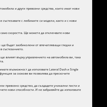
втомобила и други превозни средства, които имат нови
е състезавате с любимите си модели, както и с нови
 само скоростта. Ще можете да отключвате нови
те ще бъдат заобиколени от впечатляващи гледки и
 в състезанието.
ще влияят върху управлението на автомобила ви, така
та.
имате възможност да използвате Lateral Dash и Single
 функция за скокове ви позволява да прескочите
ли превозно средство, да създадете уникални писти и
ючете нови способности. И не забравяйте да използвате