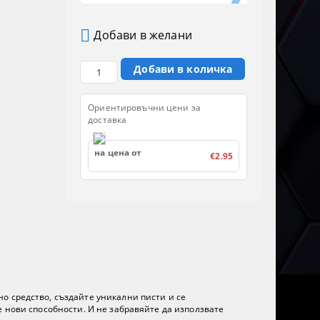
Добави в желани
Ориентировъчни цени за
доставка
на цена от
€2.95
о средство, създайте уникални писти и се
е нови способности. И не забравяйте да използвате