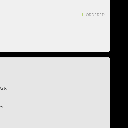
ORDERED
Arts
os
n