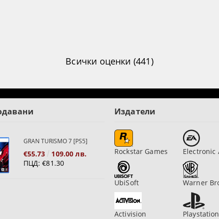
Всички оценки (441)
одавани
Издатели
GRAN TURISMO 7 [PS5]
Rockstar Games
Electronic 
€55.73
109.00 лв.
ПЦД:
€81.30
UbiSoft
Warner Br
Activision
Playstatio