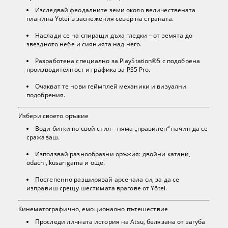
Изследвай феодалните земи около величествената
планина Yōtei в заснежения север на страната.
Наслади се на спиращи дъха гледки – от земята до
звездното небе и сиянията над него.
Разработена специално за PlayStation®5 с подобрена
производителност и графика за PS5 Pro.
Очакват те нови геймплей механики и визуални
подобрения.
Избери своето оръжие
Води битки по свой стил – няма „правилен“ начин да се
сражаваш.
Използвай разнообразни оръжия: двойни катани,
ōdachi, kusarigama и още.
Постепенно разширявай арсенала си, за да се
изправиш срещу шестимата врагове от Yōtei.
Кинематографично, емоционално пътешествие
Проследи личната история на Atsu, белязана от загуба