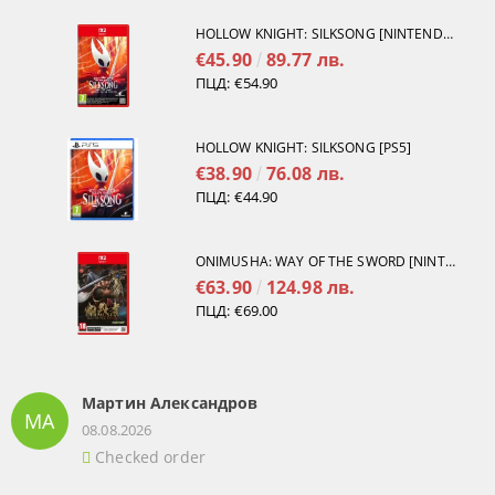
HOLLOW KNIGHT: SILKSONG [NINTENDO SWITCH 2]
€45.90
89.77 лв.
ПЦД:
€54.90
HOLLOW KNIGHT: SILKSONG [PS5]
€38.90
76.08 лв.
ПЦД:
€44.90
ONIMUSHA: WAY OF THE SWORD [NINTENDO SWITCH 2]
€63.90
124.98 лв.
ПЦД:
€69.00
Мартин Александров
МА
08.08.2026
Checked order