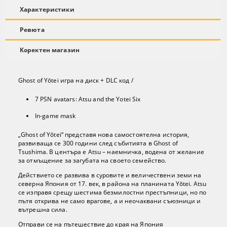
Характеристики
Ревюта
Коректен магазин
Ghost of Yōtei игра на диск + DLC код /
7 PSN avatars: Atsu and the Yotei Six
In-game mask
„Ghost of Yōtei“ представя нова самостоятелна история,
развиваща се 300 години след събитията в Ghost of
Tsushima. В центъра е Atsu – наемничка, водена от желание
за отмъщение за загубата на своето семейство.
Действието се развива в суровите и величествени земи на
северна Япония от 17. век, в района на планината Yōtei. Atsu
се изправя срещу шестима безмилостни престъпници, но по
пътя открива не само врагове, а и неочаквани съюзници и
вътрешна сила.
Отправи се на пътешествие до края на Япония