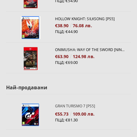
ПЦД:
€54.90
HOLLOW KNIGHT: SILKSONG [PS5]
€38.90
76.08 лв.
ПЦД:
€44.90
ONIMUSHA: WAY OF THE SWORD [NINTENDO SWITCH 2]
€63.90
124.98 лв.
ПЦД:
€69.00
Най-продавани
GRAN TURISMO 7 [PS5]
€55.73
109.00 лв.
ПЦД:
€81.30