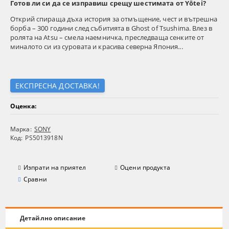
Готов ли си да се изправиш срещу шестимата от Yōtei?
Открий спираща дъха история за отмъщение, чест и вътрешна
борба – 300 години след събитията в Ghost of Tsushima. Влез в
ролята на Atsu – смела наемничка, преследваща сенките от
миналото си из суровата и красива северна Япония...
ЕКСПРЕСНА ДОСТАВКА!
Оценка:
Марка:
SONY
Код:
PS5013918N
Изпрати на приятел
Оцени продукта
Сравни
Детайлно описание