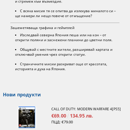
и стремеж към възмездие.
С всяка мисия тя се опитва да излекува миналото си –
ще намери ли нещо повече от отмъщение?
Зашеметяваща графика и геймплей
Изследвай северна Япония пеша или на кон – от
открити поляни и заснежени планини до цветни поля.
Общувай с местните жители, разширявай картата и
отключвай умения чрез открити статуи.
Страничните мисии разкриват още от красотата,
историята и духа на Япония.
Нови продукти
CALL OF DUTY: MODERN WARFARE 4[PS5]
€69.00
134.95 лв.
ПЦД:
€79.00