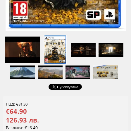
ПЦД: €81.30
€64.90
126.93 лв.
Разлика:
€16.40