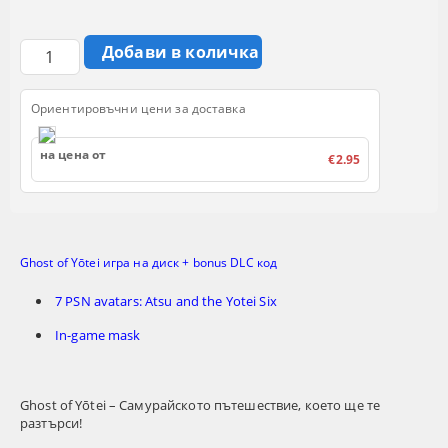
Ориентировъчни цени за доставка
на цена от
€2.95
Ghost of Yōtei игра на диск + bonus DLC код
7 PSN avatars: Atsu and the Yotei Six
In-game mask
Ghost of Yōtei – Самурайското пътешествие, което ще те
разтърси!