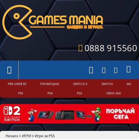
0888 915560
PRE-ORDERS
ПРОМОЦИИ
SWITCH 2
SWITCH
WII
PS5
PS4
PS3
XBOX 360
Начало
ИГРИ
Игри за PS5