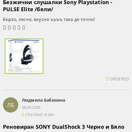
Безжични слушалки Sony Playstation -
PULSE Elite /бели/
Бързо, лесно, вкусно ъъъъ така де точно!
ORDERED
Людмила Бабихина
ЛБ
08.08.2026
Checked order
Реновиран SONY DualShock 3 Черно и Бяло