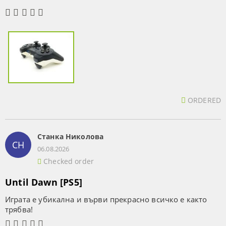
ORDERED
Станка Николова
СН
06.08.2026
Checked order
Until Dawn [PS5]
Играта е убикална и върви прекрасно всичко е както
трябва!