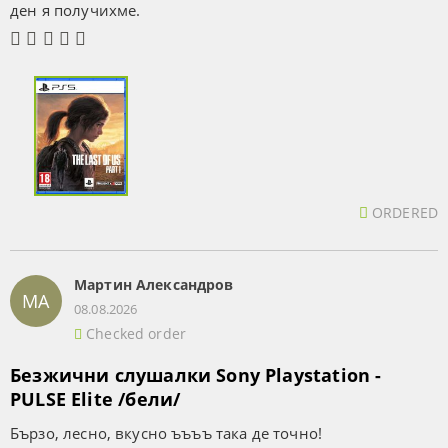
ден я получихме.
ORDERED
Мартин Александров
МА
08.08.2026
Checked order
Безжични слушалки Sony Playstation -
PULSE Elite /бели/
Бързо, лесно, вкусно ъъъъ така де точно!