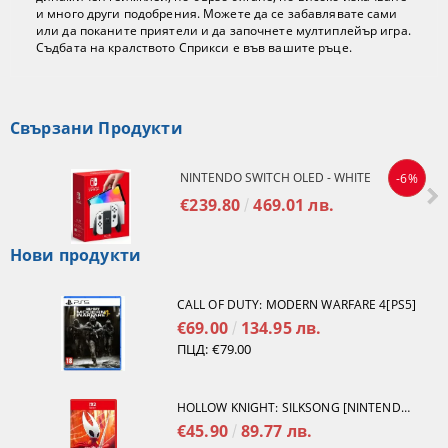
и много други подобрения. Можете да се забавлявате сами
или да поканите приятели и да започнете мултиплейър игра.
Съдбата на кралството Сприкси е във вашите ръце.
Свързани Продукти
NINTENDO SWITCH OLED - WHITE
-6%
€239.80
469.01 лв.
Нови продукти
CALL OF DUTY: MODERN WARFARE 4[PS5]
€69.00
134.95 лв.
ПЦД:
€79.00
HOLLOW KNIGHT: SILKSONG [NINTENDO SWITCH 2]
€45.90
89.77 лв.