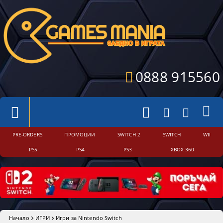
0888 915560
PRE-ORDERS
ПРОМОЦИИ
SWITCH 2
SWITCH
WII
PS5
PS4
PS3
XBOX 360
Начало
ИГРИ
Игри за Nintendo Switch