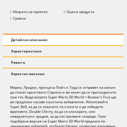
Изпрати на приятел
Оцени продукта
Сравни
Детайлно описание
Характеристики
Ревюта
Коректен магазин
Марио, Луиджи, принцеса Пийч и Тоуд се отправят на мисия
да спасят кралството Сприкси и ви канят да се присъедините
към тях. Видеоиграта Super Mario 3D World + Bowser's Fury ще
ви предложи часове наистина забавление. Използвайте
Super Bell, за да се изкачите по стените и да победите
враговете, Double Cherry, за да се клонирате, или
невероятните оръдия, за да изстрелвате снаряди. Тази
подобрена версия на Super Mario 3D World предлага по-
динамичен геймплей, по-бързо бягане, по-високо изкачване