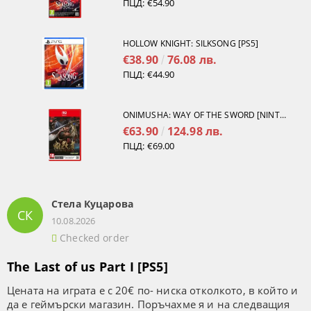
ПЦД:
€54.90
HOLLOW KNIGHT: SILKSONG [PS5]
€38.90
76.08 лв.
ПЦД:
€44.90
ONIMUSHA: WAY OF THE SWORD [NINTENDO SWITCH 2]
€63.90
124.98 лв.
ПЦД:
€69.00
Стела Куцарова
СК
10.08.2026
Checked order
The Last of us Part I [PS5]
Цената на играта е с 20€ по- ниска отколкото, в който и
да е геймърски магазин. Поръчахме я и на следващия