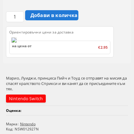
Ориентировъчни цени за доставка
на цена от
€2.95
Марио, Луиджи, принцеса Пийч и Тоуд се отправят на мисия да
спасят кралството Сприкси и ви канят да се присъедините към
тях.
Nintendo Switch
Оценка:
Марка:
Nintendo
Код:
NSW012927N