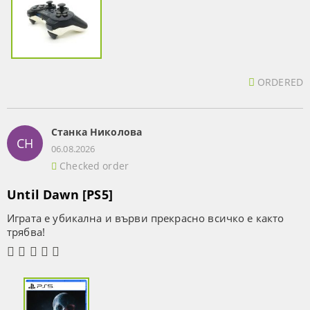
ORDERED
Станка Николова
СН
06.08.2026
Checked order
Until Dawn [PS5]
Играта е убикална и върви прекрасно всичко е както
трябва!