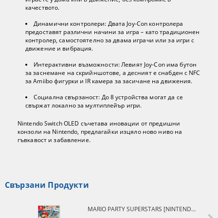
качеството.
Динамични контролери: Двата Joy-Con контролера
предоставят различни начини за игра – като традиционен
контролер, самостоятелно за двама играчи или за игри с
движение и вибрация.
Интерактивни възможности: Левият Joy-Con има бутон
за заснемане на скрийншотове, а десният е снабден с NFC
за Amiibo фигурки и IR камера за засичане на движения.
Социална свързаност: До 8 устройства могат да се
свържат локално за мултиплейър игри.
Nintendo Switch OLED съчетава иновации от предишни
конзоли на Nintendo, предлагайки изцяло ново ниво на
гъвкавост и забавление.
Свързани Продукти
MARIO PARTY SUPERSTARS [NINTENDO SWITCH]