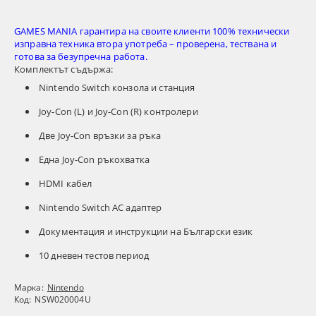
GAMES MANIA гарантира на своите клиенти 100% технически
изправна техника втора употреба – проверена, тествана и
готова за безупречна работа.
Комплектът съдържа:
Nintendo Switch конзола и станция
Joy-Con (L) и Joy-Con (R) контролери
Две Joy-Con връзки за ръка
Една Joy-Con ръкохватка
HDMI кабел
Nintendo Switch AC адаптер
Документация и инструкции на Български език
10 дневен тестов период
Марка:
Nintendo
Код:
NSW020004U