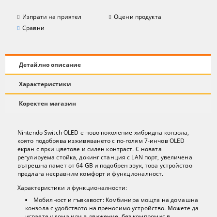
Изпрати на приятел
Оцени продукта
Сравни
Детайлно описание
Характеристики
Коректен магазин
Nintendo Switch OLED е ново поколение хибридна конзола,
която подобрява изживяването с по-голям 7-инчов OLED
екран с ярки цветове и силен контраст. С новата
регулируема стойка, докинг станция с LAN порт, увеличена
вътрешна памет от 64 GB и подобрен звук, това устройство
предлага несравним комфорт и функционалност.
Характеристики и функционалности:
Мобилност и гъвкавост: Комбинира мощта на домашна
конзола с удобството на преносимо устройство. Можете да
играете у дома или в движение, без компромис в