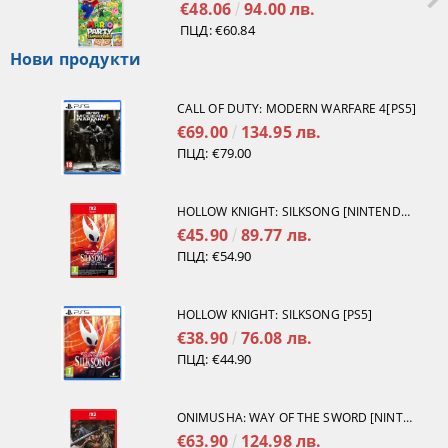
€48.06
94.00 лв.
ПЦД:
€60.84
Нови продукти
CALL OF DUTY: MODERN WARFARE 4[PS5]
€69.00
134.95 лв.
ПЦД:
€79.00
HOLLOW KNIGHT: SILKSONG [NINTENDO SWITCH 2]
€45.90
89.77 лв.
ПЦД:
€54.90
HOLLOW KNIGHT: SILKSONG [PS5]
€38.90
76.08 лв.
ПЦД:
€44.90
ONIMUSHA: WAY OF THE SWORD [NINTENDO SWITCH 2]
€63.90
124.98 лв.