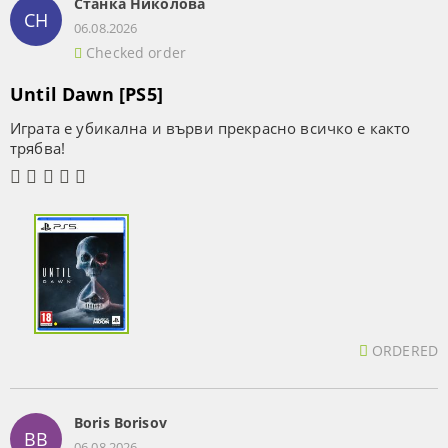
Станка Николова
СН
06.08.2026
Checked order
Until Dawn [PS5]
Играта е убикална и върви прекрасно всичко е както
трябва!
ORDERED
Boris Borisov
BB
06.08.2026