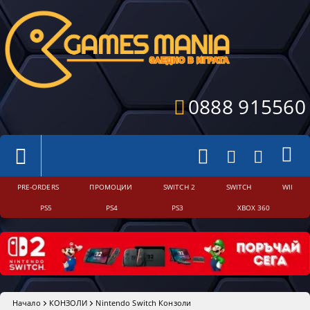
0888 915560
PRE-ORDERS
ПРОМОЦИИ
SWITCH 2
SWITCH
WII
PS5
PS4
PS3
XBOX 360
Начало
КОНЗОЛИ
Nintendo Switch Конзоли