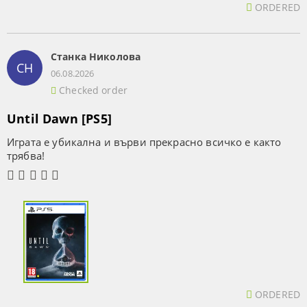
ORDERED
Станка Николова
СН
06.08.2026
Checked order
Until Dawn [PS5]
Играта е убикална и върви прекрасно всичко е както
трябва!
ORDERED