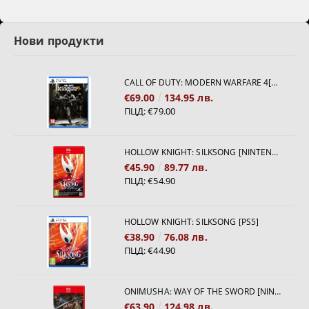
Нови продукти
CALL OF DUTY: MODERN WARFARE 4[PS5]
€69.00
134.95 лв.
ПЦД:
€79.00
HOLLOW KNIGHT: SILKSONG [NINTENDO SWITCH 2]
€45.90
89.77 лв.
ПЦД:
€54.90
HOLLOW KNIGHT: SILKSONG [PS5]
€38.90
76.08 лв.
ПЦД:
€44.90
ONIMUSHA: WAY OF THE SWORD [NINTENDO SWITCH 2]
€63.90
124.98 лв.