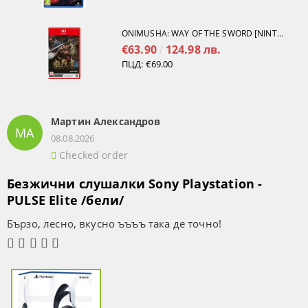
ONIMUSHA: WAY OF THE SWORD [NINTENDO SWITCH 2]
€63.90
124.98 лв.
ПЦД:
€69.00
Мартин Александров
МА
08.08.2026
Checked order
Безжични слушалки Sony Playstation -
PULSE Elite /бели/
Бързо, лесно, вкусно ъъъъ така де точно!