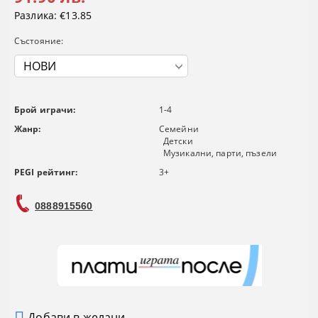
Разлика:
€13.85
Състояние:
Брой играчи:
1-4
Жанр:
Семейни
Детски
Музикални, парти, пъзели
PEGI рейтинг:
3+
0888915560
Добави в желани