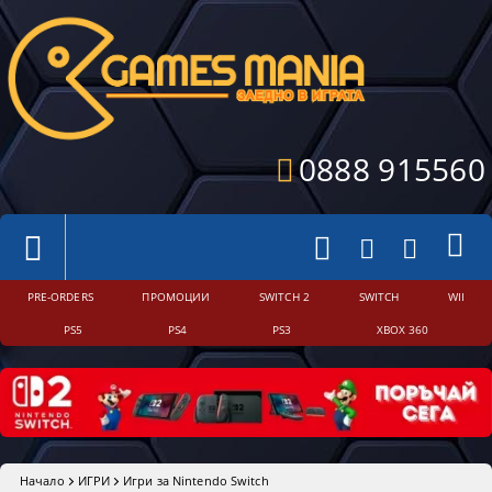
0888 915560
PRE-ORDERS
ПРОМОЦИИ
SWITCH 2
SWITCH
WII
PS5
PS4
PS3
XBOX 360
Начало
ИГРИ
Игри за Nintendo Switch