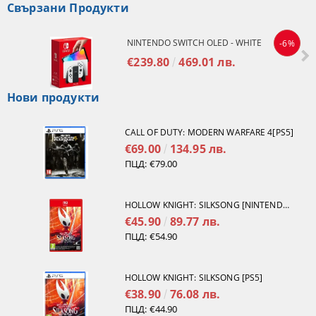
Свързани Продукти
NINTENDO SWITCH OLED - WHITE
-6%
€239.80
469.01 лв.
Нови продукти
CALL OF DUTY: MODERN WARFARE 4[PS5]
€69.00
134.95 лв.
ПЦД:
€79.00
HOLLOW KNIGHT: SILKSONG [NINTENDO SWITCH 2]
€45.90
89.77 лв.
ПЦД:
€54.90
HOLLOW KNIGHT: SILKSONG [PS5]
€38.90
76.08 лв.
ПЦД:
€44.90