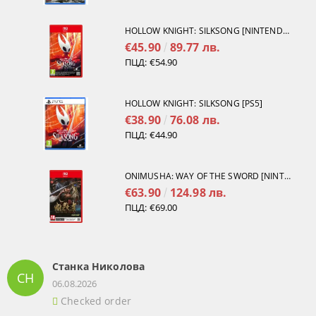
HOLLOW KNIGHT: SILKSONG [NINTENDO SWITCH 2]
€45.90
89.77 лв.
ПЦД:
€54.90
HOLLOW KNIGHT: SILKSONG [PS5]
€38.90
76.08 лв.
ПЦД:
€44.90
ONIMUSHA: WAY OF THE SWORD [NINTENDO SWITCH 2]
€63.90
124.98 лв.
ПЦД:
€69.00
Станка Николова
СН
06.08.2026
Checked order