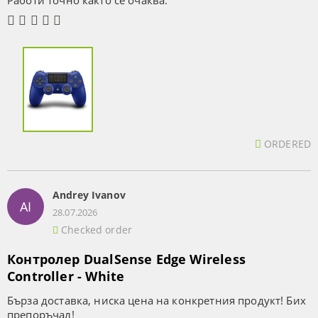
Работи точно както се очаква.
ORDERED
Andrey Ivanov
AI
28.07.2026
Checked order
Контролер DualSense Edge Wireless
Controller - White
Бърза доставка, ниска цена на конкретния продукт! Бих
препоръчал!