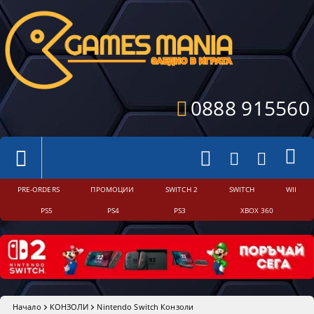
0888 915560
PRE-ORDERS
ПРОМОЦИИ
SWITCH 2
SWITCH
WII
PS5
PS4
PS3
XBOX 360
Начало
КОНЗОЛИ
Nintendo Switch Конзоли