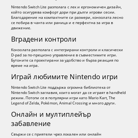
Nintendo Switch Lite разполага с лек и ергономичен дизайн,
който осигурява комфорт дори при дълги игрови сесии.
Благодарение на компактните си размери, конзолата лесно
се побира в чанта или раница и е перфектна за игра в
движение.
Вградени контроли
Конзолата разполага с интегрирани контроли и класически
D-pad за по-прецизно управление в съвместимите игри.
Бутоните са проектирани за удобство и бърза реакция по
време на игра.
Играй любимите Nintendo игри
Nintendo Switch Lite поддържа огромна библиотека от
Nintendo Switch заглавия, които могат да се играят в handheld
режим. Потопи се в популярни игри като Mario Kart, The
Legend of Zelda, Pokémon, Animal Crossing и много други.
Онлайн и мултиплейър
забавление
Свържи се с приятели чрез локален или онлайн