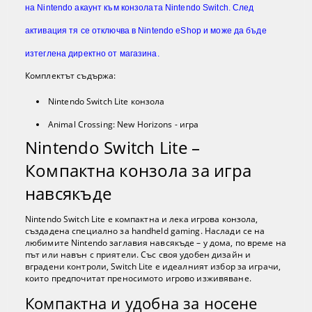
на Nintendo акаунт към конзолата Nintendo Switch. След
активация тя се отключва в Nintendo eShop и може да бъде
изтеглена директно от магазина.
Комплектът съдържа:
Nintendo Switch Lite конзола
Animal Crossing: New Horizons - игра
Nintendo Switch Lite –
Компактна конзола за игра
навсякъде
Nintendo Switch Lite е компактна и лека игрова конзола,
създадена специално за handheld gaming. Наслади се на
любимите Nintendo заглавия навсякъде – у дома, по време на
път или навън с приятели. Със своя удобен дизайн и
вградени контроли, Switch Lite е идеалният избор за играчи,
които предпочитат преносимото игрово изживяване.
Компактна и удобна за носене