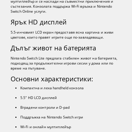
мултиплейър и се наслади на съвместни приключения и
състезания. Конзолата поддържа Wi-Fi връзка и Nintendo
Switch Online услуги.
Ярък HD дисплей
5.5-инчовият LCD екран предоставя ясна картина и живи
цветове, които правят игрите още по-завладяващи.
Дълъг живот на батерията
Nintendo Switch Lite предлага стабилен живот на батерията,
подходящ за продължителни игрови сесии у дома или по
време на пътуване.
Основни характеристики:
Компактна и лека handheld конзола
5.5" HD LCD дисплей
Вградени контроли и D-pad
Поддръжка на Nintendo Switch игри
Wi-Fi и онлайн мултиплейър