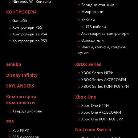
Nintendo Wii Конзоли
Зарядни станции
КОНТРОЛЕРИ
Микрофони
Кабели
GameSir
USB кабели
Контролери PS5
Аксесоари за контролери
Контролери за PS4
Охладители
Контролери за PS3
Чанти, калъфи, холдъри,
кутии
amiibo
XBOX Series
XBOX Series ИГРИ
Disney Infinity
XBOX Series АКСЕСОАРИ
SKYLANDERS
XBOX Series КОНТРОЛЕРИ
Компютърни
Xbox One
компоненти
Xbox One ИГРИ
Твърди дискове
Xbox One АКСЕСОАРИ
Xbox One КОНТРОЛЕРИ
PS5
Nintendo Switch
PS5 ИГРИ
PS5 Аксесоари