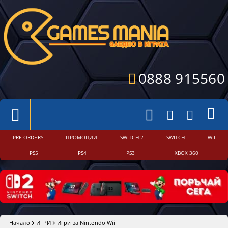
0888 915560
PRE-ORDERS
ПРОМОЦИИ
SWITCH 2
SWITCH
WII
PS5
PS4
PS3
XBOX 360
Начало
ИГРИ
Игри за Nintendo Wii