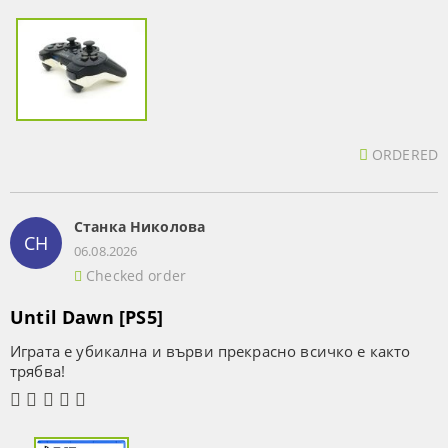
ORDERED
Станка Николова
СН
06.08.2026
Checked order
Until Dawn [PS5]
Играта е убикална и върви прекрасно всичко е както
трябва!