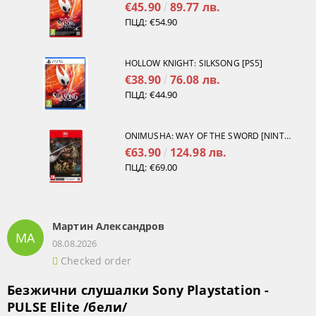
€45.90
89.77 лв.
ПЦД:
€54.90
HOLLOW KNIGHT: SILKSONG [PS5]
€38.90
76.08 лв.
ПЦД:
€44.90
ONIMUSHA: WAY OF THE SWORD [NINTENDO SWITCH 2]
€63.90
124.98 лв.
ПЦД:
€69.00
Мартин Александров
МА
08.08.2026
Checked order
Безжични слушалки Sony Playstation -
PULSE Elite /бели/