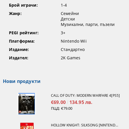
Брой играчи:
1-4
Жанр:
Семейни
Детски
Музикални, парти, пъзели
PEGI рейтинг:
3+
Платформа:
Nintendo Wii
Издание:
Стандартно
Издател:
2K Games
Нови продукти
CALL OF DUTY: MODERN WARFARE 4[PS5]
€69.00
134.95 лв.
ПЦД:
€79.00
HOLLOW KNIGHT: SILKSONG [NINTENDO SWITCH 2]