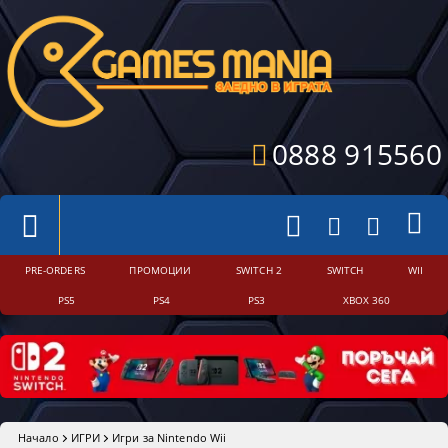
0888 915560
PRE-ORDERS
ПРОМОЦИИ
SWITCH 2
SWITCH
WII
PS5
PS4
PS3
XBOX 360
Начало
ИГРИ
Игри за Nintendo Wii