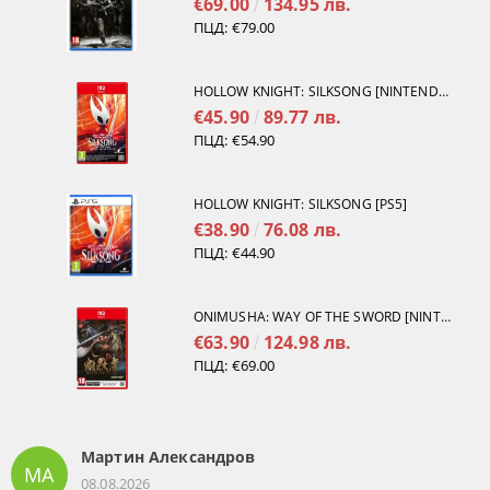
€69.00
134.95 лв.
ПЦД:
€79.00
HOLLOW KNIGHT: SILKSONG [NINTENDO SWITCH 2]
€45.90
89.77 лв.
ПЦД:
€54.90
HOLLOW KNIGHT: SILKSONG [PS5]
€38.90
76.08 лв.
ПЦД:
€44.90
ONIMUSHA: WAY OF THE SWORD [NINTENDO SWITCH 2]
€63.90
124.98 лв.
ПЦД:
€69.00
Мартин Александров
МА
08.08.2026