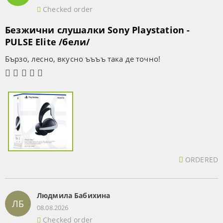
Checked order
Безжични слушалки Sony Playstation -
PULSE Elite /бели/
Бързо, лесно, вкусно ъъъъ така де точно!
ORDERED
Людмила Бабихина
ЛБ
08.08.2026
Checked order