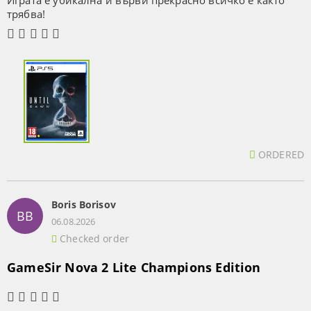
Играта е убикална и върви прекрасно всичко е както
трябва!
ORDERED
Boris Borisov
BB
06.08.2026
Checked order
GameSir Nova 2 Lite Champions Edition