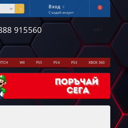
Вход
0
Създай акаунт
888 915560
EUR
ITCH
WII
PS5
PS4
PS3
XBOX 360