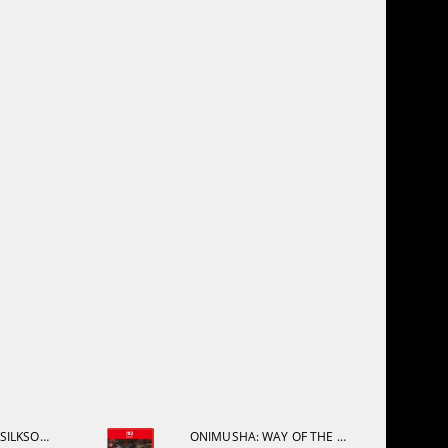
HOLLOW KNIGHT: SILKSONG [PS5]
ONIMUSHA: WAY OF THE SWORD [NINTENDO SWITCH 2]