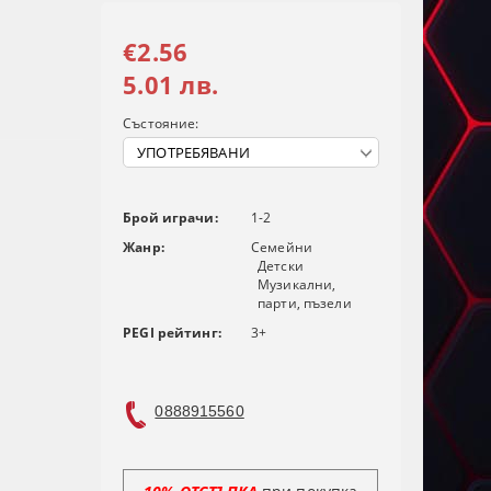
€2.56
5.01 лв.
Състояние:
Брой играчи:
1-2
Жанр:
Семейни
Детски
Музикални,
парти, пъзели
PEGI рейтинг:
3+
0888915560