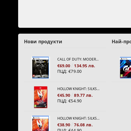
Нови продукти
Най-пр
CALL OF DUTY: MODERN WARFARE 4[PS5]
€69.00
134.95 лв.
ПЦД:
€79.00
HOLLOW KNIGHT: SILKSONG [NINTENDO SWITCH 2]
€45.90
89.77 лв.
ПЦД:
€54.90
HOLLOW KNIGHT: SILKSONG [PS5]
€38.90
76.08 лв.
ПЦД:
€44.90