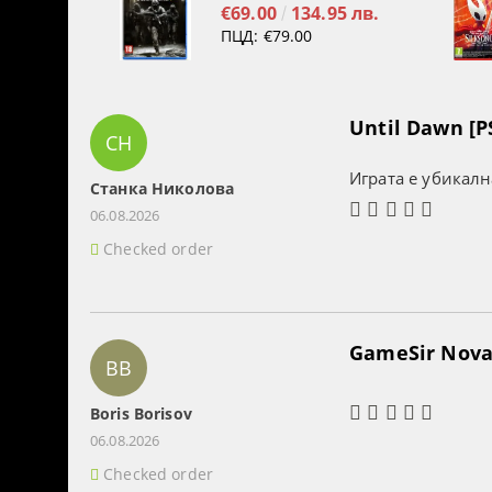
€69.00
134.95 лв.
ПЦД:
€79.00
Until Dawn [P
СН
Играта е убикалн
Станка Николова
06.08.2026
Checked order
GameSir Nova 
BB
Boris Borisov
06.08.2026
Checked order