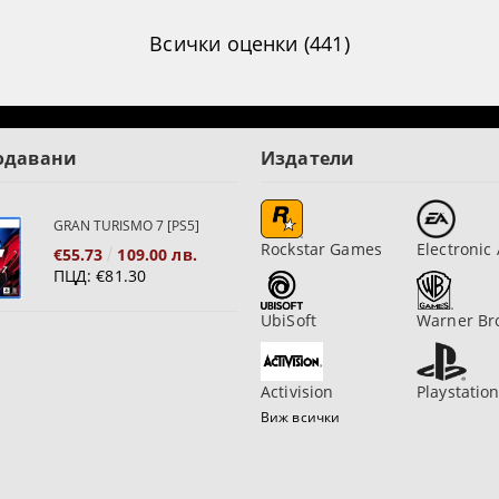
Всички оценки (441)
одавани
Издатели
GRAN TURISMO 7 [PS5]
Rockstar Games
Electronic 
€55.73
109.00 лв.
ПЦД:
€81.30
UbiSoft
Warner Br
Activision
Playstatio
Виж всички