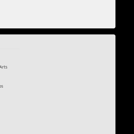
Arts
os
n