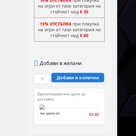
10% ОТСТЪПКА
при покупка
на игри от тази категория на
стойност над
€ 35
15% ОТСТЪПКА
при покупка
на игри от тази категория на
стойност
над
€ 60
Добави в желани
Ориентировъчни цени за
доставка
на цена от
€2.95