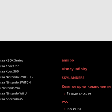
amiibo
 за XBOX Series
 за Xbox One
Disney Infinity
 за Xbox 360
 за Nintendo SWITCH 2
SKYLANDERS
 за Nintendo SWITCH
Компютърни компоненти
 Nintendo Wii
 за Nintendo Wii U
Твърди дискове
 за Android/iOS
PS5
PS5 ИГРИ