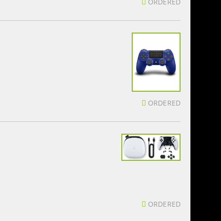
ORDERED
ORDERED
ORDERED