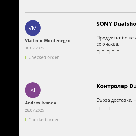
SONY Dualshoc
VM
Продуктът беше д
Vladimir Montenegro
се очаква.
30.07.2026
Checked order
Контролер Dua
AI
Бърза доставка, 
Andrey Ivanov
28.07.2026
Checked order