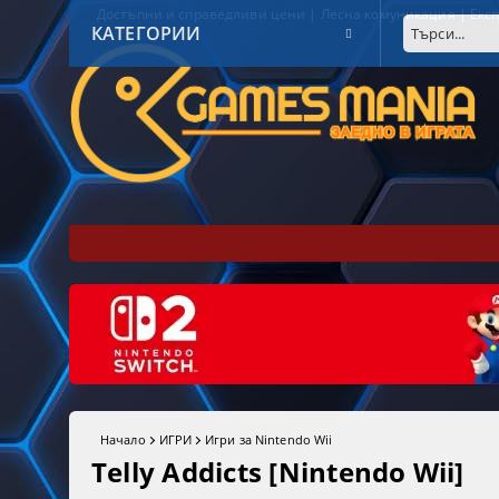
Достъпни и справедливи цени | Лесна комуникация | Експ
КАТЕГОРИИ
Начало
ИГРИ
Игри за Nintendo Wii
Telly Addicts [Nintendo Wii]