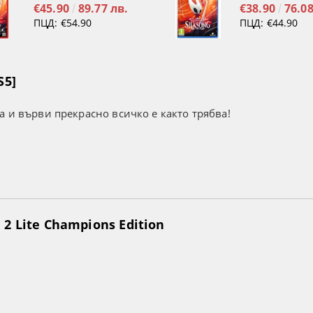
€45.90
89.77 лв.
€38.90
76.08
ПЦД:
€54.90
ПЦД:
€44.90
S5]
а и върви прекрасно всичко е както трябва!
2 Lite Champions Edition