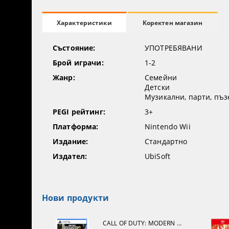
Коректен магазин
Характеристики
Състояние:
УПОТРЕБЯВАНИ
Брой играчи:
1-2
Жанр:
Семейни
Детски
Музикални, парти, пъз
PEGI рейтинг:
3+
Платформа:
Nintendo Wii
Издание:
Стандартно
Издател:
UbiSoft
Нови продукти
CALL OF DUTY: MODERN WARFARE 4[PS5]