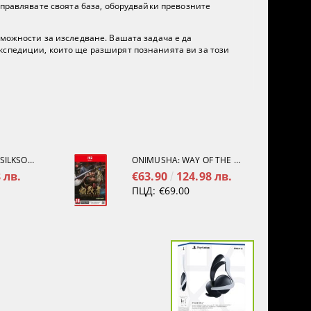
управлявате своята база, оборудвайки превозните
зможности за изследване. Вашата задача е да
кспедиции, които ще разширят познанията ви за този
HOLLOW KNIGHT: SILKSONG [PS5]
ONIMUSHA: WAY OF THE SWORD [NINTENDO SWITCH 2]
 лв.
€63.90
124.98 лв.
ПЦД:
€69.00