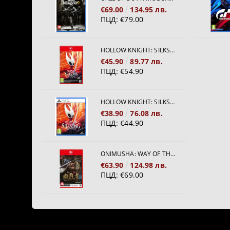
€69.00
134.95 лв.
ПЦД:
€79.00
HOLLOW KNIGHT: SILKSONG [NINTENDO SWITCH 2]
€45.90
89.77 лв.
ПЦД:
€54.90
HOLLOW KNIGHT: SILKSONG [PS5]
€38.90
76.08 лв.
ПЦД:
€44.90
ONIMUSHA: WAY OF THE SWORD [NINTENDO SWITCH 2]
€63.90
124.98 лв.
ПЦД:
€69.00