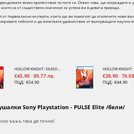
реодолеете всяко препятствие по пътя си. Освен това, ще изграждате и 
 които са от съществено значение за успеха ви в дивата природа.
п от първокласни експерти, които ще ви помогнат да отключите нови въ
азкривате тайните и да изпитвате удоволствие от вълнуващите научни е
HOLLOW KNIGHT: SILKSONG [NINTENDO SWITCH 2]
€45.90
89.77 лв.
€38.90
76.08
ПЦД:
€54.90
ПЦД:
€44.90
алки Sony Playstation - PULSE Elite /бели/
усно ъъъъ така де точно!