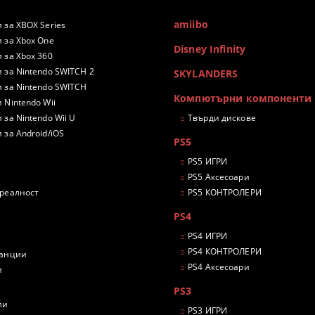
amiibo
 за XBOX Series
 за Xbox One
Disney Infinity
 за Xbox 360
 за Nintendo SWITCH 2
SKYLANDERS
 за Nintendo SWITCH
Компютърни компоненти
 Nintendo Wii
 за Nintendo Wii U
Твърди дискове
 за Android/iOS
PS5
PS5 ИГРИ
PS5 Аксесоари
 реалност
PS5 КОНТРОЛЕРИ
PS4
PS4 ИГРИ
PS4 КОНТРОЛЕРИ
танции
PS4 Аксесоари
и
PS3
ли
PS3 ИГРИ