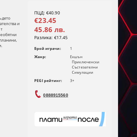
ПЦД: €40.90
ъдето
€23.45
телства и
45.86 лв.
от
необятни
Разлика:
€17.45
планини,
и.
Брой играчи:
1
Жанр:
Екшън
Приключенски
Състезателни
Симулации
PEGI рейтинг:
3+
0888915560