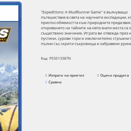
"Expeditions: A MudRunner Game" е вълнуващо
пътешествие в света на научните експедиции, к
приспособяемостта към природните предизвика
откриването на тайните на непознати места са 
съществено значение. Играта ви отвежда през 
пустини, сурови гори и изключително стръмни 
пълни със скрити съкровища и забравени руин
Код:
PS5013387N
Изпрати на приятел
Оцени продукта
Сравни