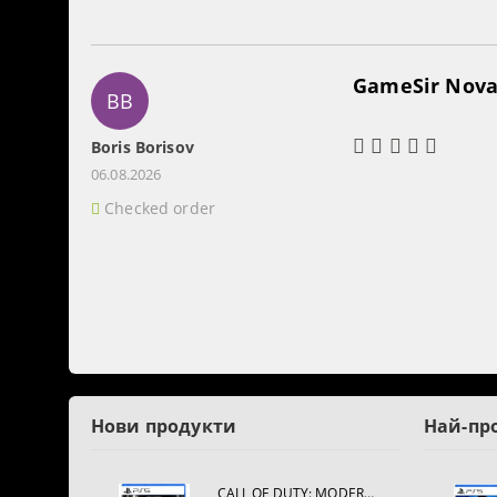
GameSir Nova 
BB
Boris Borisov
06.08.2026
Checked order
Нови продукти
Най-пр
CALL OF DUTY: MODERN WARFARE 4[PS5]