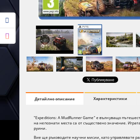
Характеристики
Детайлно описание
"Expeditions: A MudRunner Game" е вълнуващо пътешес
на непознати места са от съществено значение. Играт
руини.
Вие ще ръководите научни мисии, като управлявате р