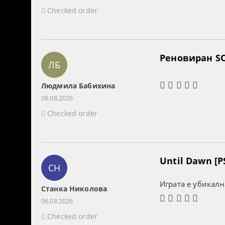
Checked order
Реновиран SO
ЛБ
Людмила Бабихина
08.08.2026
Checked order
Until Dawn [P
СН
Играта е убикалн
Станка Николова
06.08.2026
Checked order