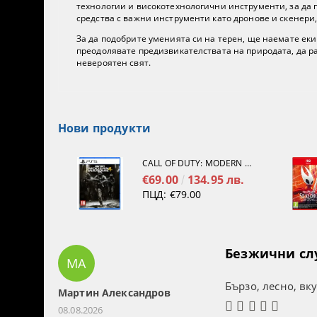
технологии и високотехнологични инструменти, за да п
средства с важни инструменти като дронове и скенери,
За да подобрите уменията си на терен, ще наемате еки
преодолявате предизвикателствата на природата, да р
невероятен свят.
Нови продукти
CALL OF DUTY: MODERN WARFARE 4[PS5]
€69.00
134.95 лв.
ПЦД:
€79.00
Безжични слуш
МА
Бързо, лесно, вк
Мартин Александров
08.08.2026