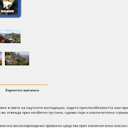
Коректен магазин
твие в света на научните експедиции, където приспособяемостта към пр
а ви отвежда през необятни пустини, сурови гори и изключително стръм
азлични високопроходими превозни средства през изключително опасни