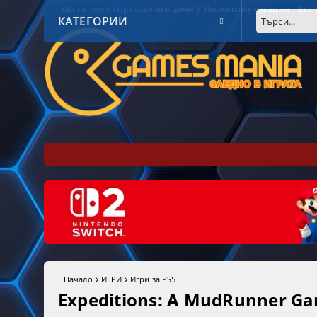
Достъпни и справедливи цени | Лесна комуникация | Експ
КАТЕГОРИИ
Начало
ИГРИ
Игри за PS5
Expeditions: A MudRunner Ga