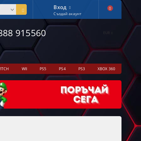
Вход
0
Създай акаунт
888 915560
EUR
ITCH
WII
PS5
PS4
PS3
XBOX 360