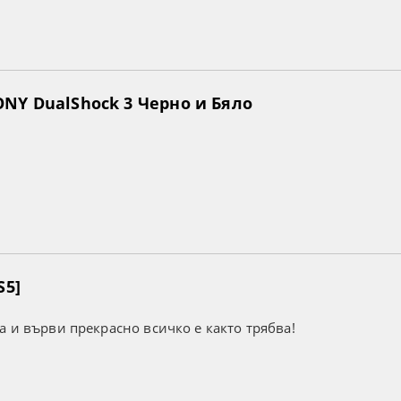
NY DualShock 3 Черно и Бяло
S5]
а и върви прекрасно всичко е както трябва!