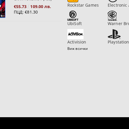
Rockstar Games
Electronic 
€55.73
109.00 лв.
ПЦД:
€81.30
UbiSoft
Warner Br
Activision
Playstatio
Виж всички