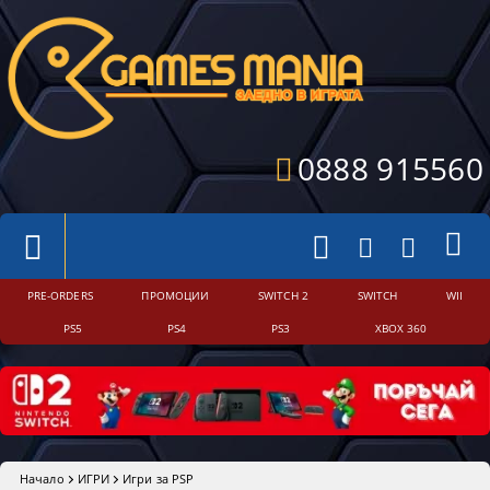
0888 915560
PRE-ORDERS
ПРОМОЦИИ
SWITCH 2
SWITCH
WII
PS5
PS4
PS3
XBOX 360
Начало
ИГРИ
Игри за PSP