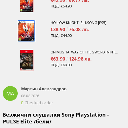
€45.90
89.77 лв.
ПЦД:
€54.90
HOLLOW KNIGHT: SILKSONG [PS5]
€38.90
76.08 лв.
ПЦД:
€44.90
ONIMUSHA: WAY OF THE SWORD [NINTENDO SWITCH 2]
€63.90
124.98 лв.
ПЦД:
€69.00
Мартин Александров
МА
08.08.2026
Checked order
Безжични слушалки Sony Playstation -
PULSE Elite /бели/