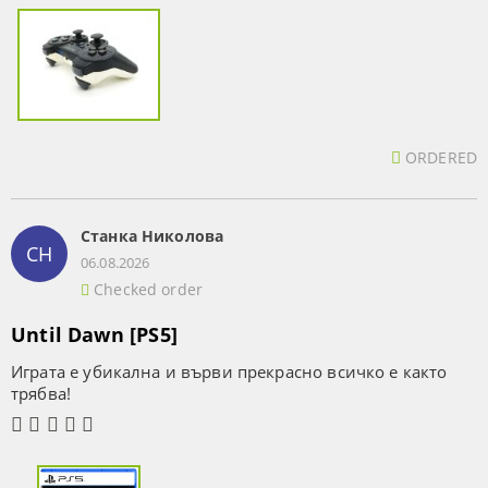
ORDERED
Станка Николова
СН
06.08.2026
Checked order
Until Dawn [PS5]
Играта е убикална и върви прекрасно всичко е както
трябва!