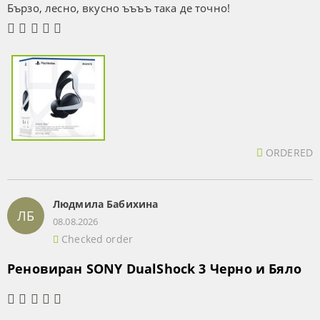
Бързо, лесно, вкусно ъъъъ така де точно!
ORDERED
Людмила Бабихина
ЛБ
08.08.2026
Checked order
Реновиран SONY DualShock 3 Черно и Бяло