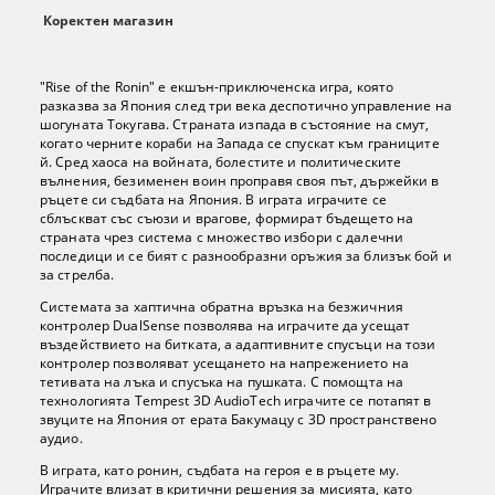
Коректен магазин
"Rise of the Ronin" е екшън-приключенска игра, която
разказва за Япония след три века деспотично управление на
шогуната Токугава. Страната изпада в състояние на смут,
когато черните кораби на Запада се спускат към границите
й. Сред хаоса на войната, болестите и политическите
вълнения, безименен воин проправя своя път, държейки в
ръцете си съдбата на Япония. В играта играчите се
сблъскват със съюзи и врагове, формират бъдещето на
страната чрез система с множество избори с далечни
последици и се бият с разнообразни оръжия за близък бой и
за стрелба.
Системата за хаптична обратна връзка на безжичния
контролер DualSense позволява на играчите да усещат
въздействието на битката, а адаптивните спусъци на този
контролер позволяват усещането на напрежението на
тетивата на лъка и спусъка на пушката. С помощта на
технологията Tempest 3D AudioTech играчите се потапят в
звуците на Япония от ерата Бакумацу с 3D пространствено
аудио.
В играта, като ронин, съдбата на героя е в ръцете му.
Играчите влизат в критични решения за мисията, като