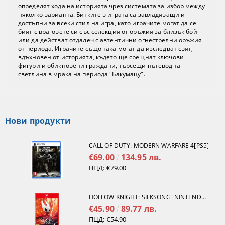
определят хода на историята чрез системата за избор между
няколко варианта. Битките в играта са завладяващи и
достъпни за всеки стил на игра, като играчите могат да се
бият с враговете си със селекция от оръжия за близък бой
или да действат отдалеч с автентични огнестрелни оръжия
от периода. Играчите също така могат да изследват свят,
вдъхновен от историята, където ще срещнат ключови
фигури и обикновени граждани, търсещи пътеводна
светлина в мрака на периода "Бакумацу".
Нови продукти
CALL OF DUTY: MODERN WARFARE 4[PS5]
€69.00
134.95 лв.
ПЦД:
€79.00
HOLLOW KNIGHT: SILKSONG [NINTENDO SWITCH 2]
€45.90
89.77 лв.
ПЦД:
€54.90