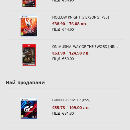
ПЦД:
€54.90
HOLLOW KNIGHT: SILKSONG [PS5]
€38.90
76.08 лв.
ПЦД:
€44.90
ONIMUSHA: WAY OF THE SWORD [NINTENDO SWITCH 2]
€63.90
124.98 лв.
ПЦД:
€69.00
Най-продавани
GRAN TURISMO 7 [PS5]
€55.73
109.00 лв.
ПЦД:
€81.30