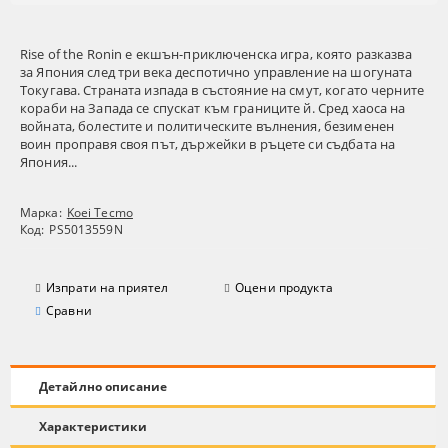
Rise of the Ronin е екшън-приключенска игра, която разказва
за Япония след три века деспотично управление на шогуната
Токугава. Страната изпада в състояние на смут, когато черните
кораби на Запада се спускат към границите й. Сред хаоса на
войната, болестите и политическите вълнения, безименен
воин проправя своя път, държейки в ръцете си съдбата на
Япония...
Марка:
Koei Tecmo
Код:
PS5013559N
Изпрати на приятел
Оцени продукта
Сравни
Детайлно описание
Характеристики