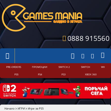
0888 915560
PRE-ORDERS
ПРОМОЦИИ
SWITCH 2
SWITCH
WII
PS5
PS4
PS3
XBOX 360
Начало
ИГРИ
Игри за PS5