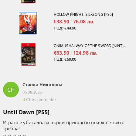
HOLLOW KNIGHT: SILKSONG [PS5]
€38.90
76.08 лв.
ПЦД:
€44.90
ONIMUSHA: WAY OF THE SWORD [NINTENDO SWITCH 2]
€63.90
124.98 лв.
ПЦД:
€69.00
Станка Николова
СН
06.08.2026
Checked order
Until Dawn [PS5]
Играта е убикална и върви прекрасно всичко е както
трябва!