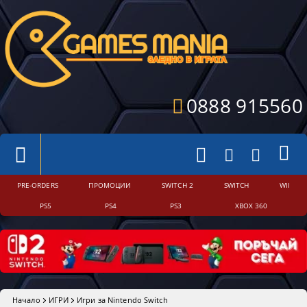
0888 915560
PRE-ORDERS
ПРОМОЦИИ
SWITCH 2
SWITCH
WII
PS5
PS4
PS3
XBOX 360
Начало
ИГРИ
Игри за Nintendo Switch