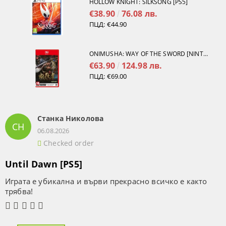
HOLLOW KNIGHT: SILKSONG [PS5]
€38.90
76.08 лв.
ПЦД:
€44.90
ONIMUSHA: WAY OF THE SWORD [NINTENDO SWITCH 2]
€63.90
124.98 лв.
ПЦД:
€69.00
Станка Николова
СН
06.08.2026
Checked order
Until Dawn [PS5]
Играта е убикална и върви прекрасно всичко е както
трябва!