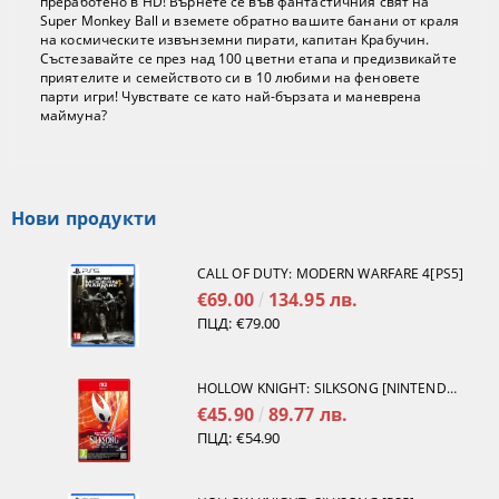
преработено в HD! Върнете се във фантастичния свят на
Super Monkey Ball и вземете обратно вашите банани от краля
на космическите извънземни пирати, капитан Крабучин.
Състезавайте се през над 100 цветни етапа и предизвикайте
приятелите и семейството си в 10 любими на феновете
парти игри! Чувствате се като най-бързата и маневрена
маймуна?
Нови продукти
CALL OF DUTY: MODERN WARFARE 4[PS5]
€69.00
134.95 лв.
ПЦД:
€79.00
HOLLOW KNIGHT: SILKSONG [NINTENDO SWITCH 2]
€45.90
89.77 лв.
ПЦД:
€54.90