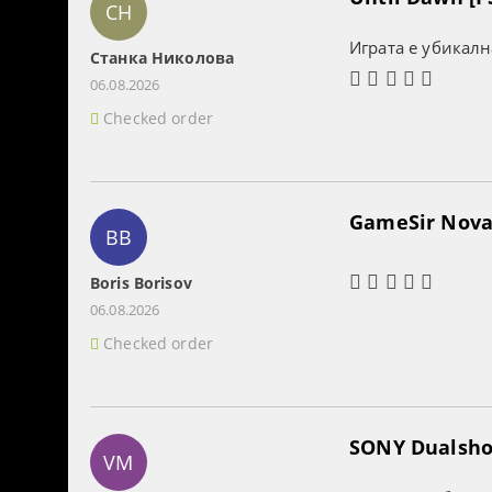
СН
Играта е убикалн
Станка Николова
06.08.2026
Checked order
GameSir Nova 
BB
Boris Borisov
06.08.2026
Checked order
SONY Dualshoc
VM