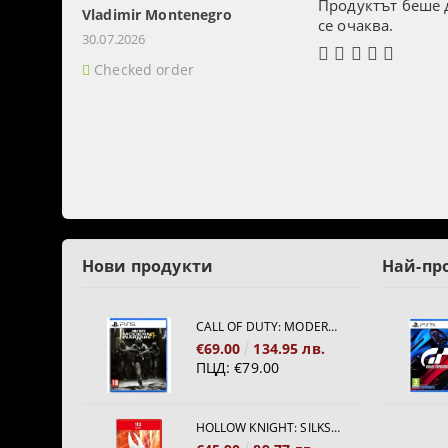
Продуктът беше д
Vladimir Montenegro
се очаква.
30.07.2026
Checked order
Нови продукти
Най-пр
CALL OF DUTY: MODERN WARFARE 4[PS5]
€69.00
134.95 лв.
ПЦД:
€79.00
HOLLOW KNIGHT: SILKSONG [NINTENDO SWITCH 2]