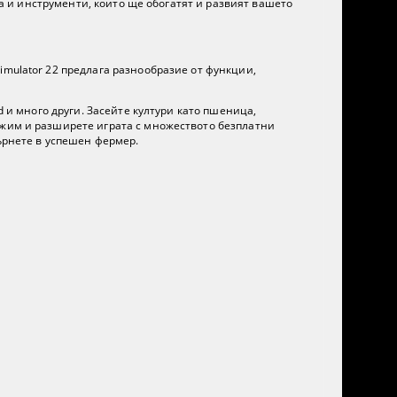
ва и инструменти, които ще обогатят и развият вашето
imulator 22 предлага разнообразие от функции,
d и много други. Засейте култури като пшеница,
ежим и разширете играта с множеството безплатни
върнете в успешен фермер.