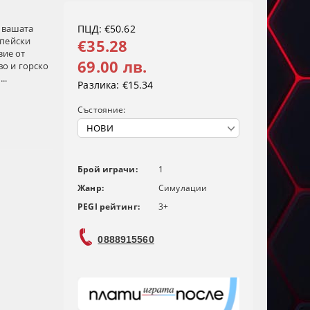
е вашата
ПЦД: €50.62
опейски
€35.28
зие от
69.00 лв.
о и горско
..
Разлика:
€15.34
Състояние:
Брой играчи:
1
Жанр:
Симулации
PEGI рейтинг:
3+
0888915560