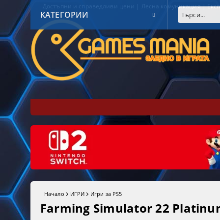
Достъпни и справедливи цени | Лесна комуникация | Експ
КАТЕГОРИИ
Начало
ИГРИ
Игри за PS5
Farming Simulator 22 Platinum