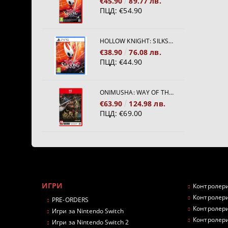
€45.90
89.77 лв.
ПЦД:
€54.90
HOLLOW KNIGHT: SILKSONG [PS5]
€38.90
76.08 лв.
ПЦД:
€44.90
ONIMUSHA: WAY OF THE SWORD [NINTENDO SWITCH 2]
€63.90
124.98 лв.
ПЦД:
€69.00
ИГРИ
Контролери
Контролери
PRE-ORDERS
Контролери
Игри за Nintendo Switch
Контролери
Игри за Nintendo Switch 2