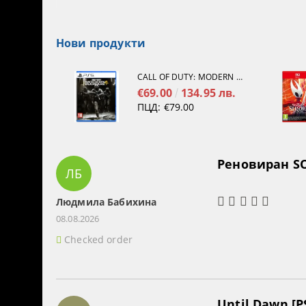
Нови продукти
CALL OF DUTY: MODERN WARFARE 4[PS5]
€69.00
134.95 лв.
ПЦД:
€79.00
Реновиран SO
ЛБ
Людмила Бабихина
08.08.2026
Checked order
Until Dawn [P