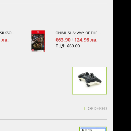
HOLLOW KNIGHT: SILKSONG [PS5]
ONIMUSHA: WAY OF THE SWORD [NINTENDO SWITCH 2]
 лв.
€63.90
124.98 лв.
ПЦД:
€69.00
ORDERED