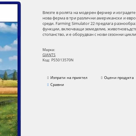
Влезте в ролята на модерен фермер и изградет
нова ферма в три различни американски и евр
среди. Farming Simulator 22 предлага разнообра
функции, включващи земеделие, животновъдств
стопанство, и е оборудван с нови сезонни цикли.
Марка:
GIANTS
Код:
PS5013570N
Изпрати на приятел
Оцени продукта
Сравни