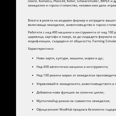
Deere, Komatsu, Pfanzelt, Koller, Schwarzmuller, IMPE
земеделие и горско стопанство, независимо дали игра
Влезте в ролята на модерен фермер и изградете вашата
включващи земеделие, животновъдство и горско стопан
Работете с над 400 машини и инструменти от над 100 ре
царевица, картофи и памук, за да създадете фермата 
модификации, създадени от общността. Farming Simulat
Характеристики:
Нови карти, култури, машини, марки и др.;
Над 400 автентични машини и инструменти;
Над 100 реални марки от земеделски производите
Управлявайте земеделието, животновъдството и г
Добавена нова функция за сезонни цикли;
Мултиплейър режим за съвместно земеделие;
Официалният ModHub предлага безплатно съдържа