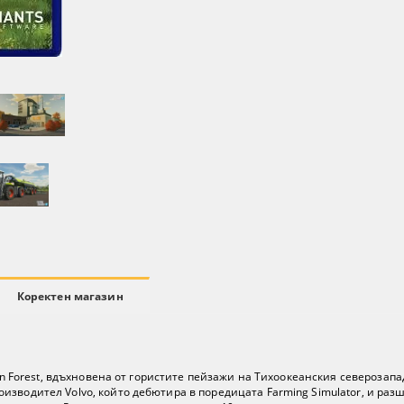
Коректен магазин
rrun Forest, вдъхновена от гористите пейзажи на Тихоокеанския североза
зводител Volvo, който дебютира в поредицата Farming Simulator, и раз