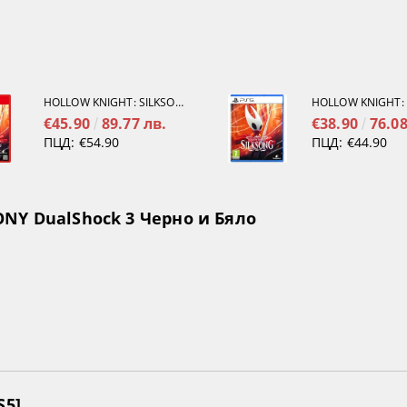
HOLLOW KNIGHT: SILKSONG [NINTENDO SWITCH 2]
€45.90
89.77 лв.
€38.90
76.08
ПЦД:
€54.90
ПЦД:
€44.90
NY DualShock 3 Черно и Бяло
S5]