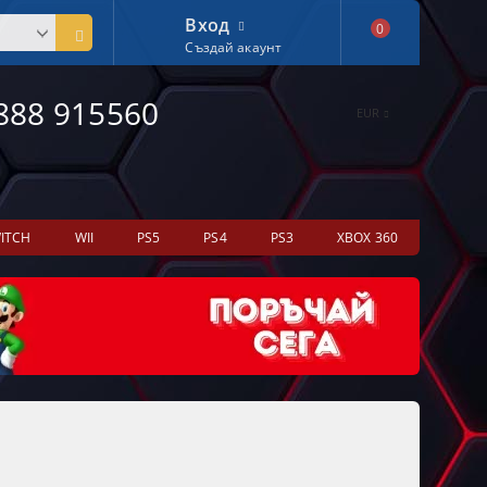
Вход
0
Създай акаунт
888 915560
EUR
ITCH
WII
PS5
PS4
PS3
XBOX 360