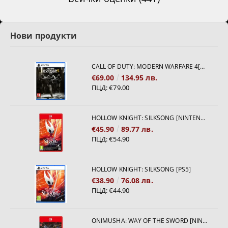
Нови продукти
CALL OF DUTY: MODERN WARFARE 4[PS5]
€69.00
134.95 лв.
ПЦД:
€79.00
HOLLOW KNIGHT: SILKSONG [NINTENDO SWITCH 2]
€45.90
89.77 лв.
ПЦД:
€54.90
HOLLOW KNIGHT: SILKSONG [PS5]
€38.90
76.08 лв.
ПЦД:
€44.90
ONIMUSHA: WAY OF THE SWORD [NINTENDO SWITCH 2]