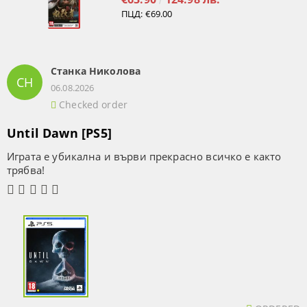
ПЦД:
€69.00
Станка Николова
СН
06.08.2026
Checked order
Until Dawn [PS5]
Играта е убикална и върви прекрасно всичко е както
трябва!