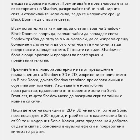
висшата форма на живот. Преминавайте през знакови етапи
от историята на Shadow, разкривайте тайни в обширния
свят и отключвайте нови сили, за да се изправите срещу
Black Doom и да спасите света.
В самостоятелната кампания, заклетият враг на Shadow -
Black Doom се завръща, заплашвайки да завладее света.
Shadow трябва да пътува в миналото си, да се изправи срещу
болезнени спомени и да отключи нови тъмни сили, за да
предотврати завладяването. С новите си сили, Shadow се
бори с орди врагове и преодолява платформени
предизвикателства.
Преживейте отново характерни нива от предишните
приключения на Shadow в 3D и 2D, изкривени от влиянието
на Black Doom, докато Shadow сглобява времевата линия и
осуетява зли планове. Изследвайте новото бяло
пространство, вдъхновено от отворените зони на Sonic
Frontiers, където Shadow може да разкрива скрити тайни с
новите си сили.
Насладете се на колекция от 2D и 3D нива от игрите за Sonic
през последните 20 години, играейки като класическия Sonic
от 90-те и модерния Sonic. Колекцията предлага най-доброто
от двата свята с обновени визуални ефекти и преработени
кинематографии.