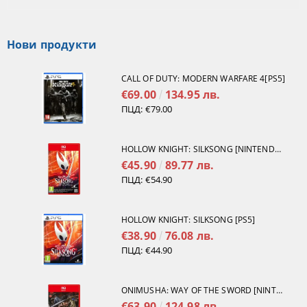
Нови продукти
CALL OF DUTY: MODERN WARFARE 4[PS5]
€69.00
134.95 лв.
ПЦД:
€79.00
HOLLOW KNIGHT: SILKSONG [NINTENDO SWITCH 2]
€45.90
89.77 лв.
ПЦД:
€54.90
HOLLOW KNIGHT: SILKSONG [PS5]
€38.90
76.08 лв.
ПЦД:
€44.90
ONIMUSHA: WAY OF THE SWORD [NINTENDO SWITCH 2]
€63.90
124.98 лв.