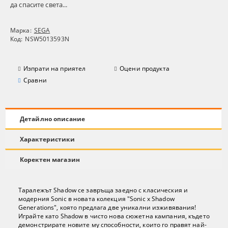
да спасите света...
Марка:
SEGA
Код:
NSW5013593N
Изпрати на приятел
Оцени продукта
Сравни
Детайлно описание
Характеристики
Коректен магазин
Таралежът Shadow се завръща заедно с класическия и
модерния Sonic в новата колекция "Sonic x Shadow
Generations", която предлага две уникални изживявания!
Играйте като Shadow в чисто нова сюжетна кампания, където
демонстрирате новите му способности, които го правят най-