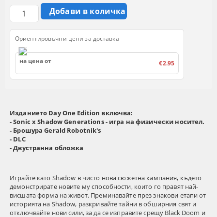
Ориентировъчни цени за доставка
на цена от
€2.95
Изданието Day One Edition
включва:
- Sonic x Shadow Generations - игра на физически носител.
- Брошура Gerald Robotnik's
- DLC
- Двустранна обложка
Играйте като Shadow в чисто нова сюжетна кампания, където
демонстрирате новите му способности, които го правят най-
висшата форма на живот. Преминавайте през знакови етапи от
историята на Shadow, разкривайте тайни в обширния свят и
отключвайте нови сили, за да се изправите срещу Black Doom и