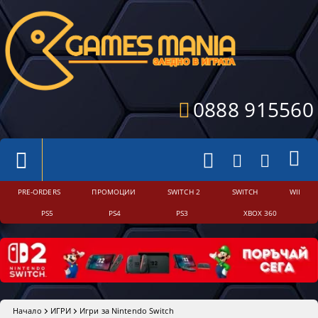
0888 915560
PRE-ORDERS
ПРОМОЦИИ
SWITCH 2
SWITCH
WII
PS5
PS4
PS3
XBOX 360
Начало
ИГРИ
Игри за Nintendo Switch