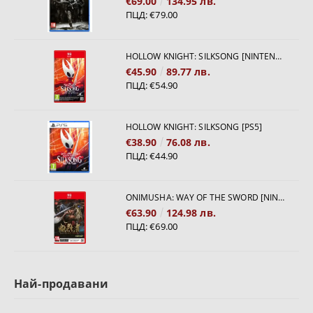
€69.00
134.95 лв.
ПЦД:
€79.00
HOLLOW KNIGHT: SILKSONG [NINTENDO SWITCH 2]
€45.90
89.77 лв.
ПЦД:
€54.90
HOLLOW KNIGHT: SILKSONG [PS5]
€38.90
76.08 лв.
ПЦД:
€44.90
ONIMUSHA: WAY OF THE SWORD [NINTENDO SWITCH 2]
€63.90
124.98 лв.
ПЦД:
€69.00
Най-продавани