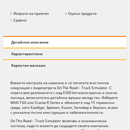
Изпрати на приятел
Оцени продукта
Сравни
Детайлно описание
Характеристики
Коректен магазин
Вземете контрола на камиона и се потопете в истинска
симулация с видеоиграта On The Road – Truck Simulator. С
играта вие разполагате с над 6500 km магистрални и селски
пътища, включително детайлни връзки между тях. Изберете
MAN TGX или Scania R Series и обиколете над 15 германски
града, като Хамбург, Бремен, Кьолн, Хановер и Берлин, всеки
с уникални пътни конструкции и забележителности.
On The Road – Truck Simulator включва и икономическа
система, където можете да създадете своята компания,