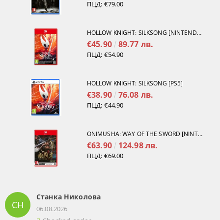
ПЦД:
€79.00
HOLLOW KNIGHT: SILKSONG [NINTENDO SWITCH 2]
€45.90
89.77 лв.
ПЦД:
€54.90
HOLLOW KNIGHT: SILKSONG [PS5]
€38.90
76.08 лв.
ПЦД:
€44.90
ONIMUSHA: WAY OF THE SWORD [NINTENDO SWITCH 2]
€63.90
124.98 лв.
ПЦД:
€69.00
Станка Николова
СН
06.08.2026