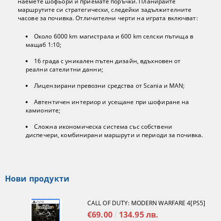
наемете шофьори и приемате поръчки. Планирайте
маршрутите си стратегически, следейки задължителните
часове за почивка. Отличителни черти на играта включват:
Около 6000 km магистрала и 600 km селски пътища в
мащаб 1:10;
16 града с уникален пътен дизайн, вдъхновен от
реални сателитни данни;
Лицензирани превозни средства от Scania и MAN;
Автентичен интериор и усещане при шофиране на
камионите;
Сложна икономическа система със собствени
диспечери, комбинирани маршрути и периоди за почивка.
Нови продукти
CALL OF DUTY: MODERN WARFARE 4[PS5]
€69.00
134.95 лв.