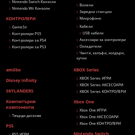
Nintendo Switch Конзоли
Волани
Nintendo Wii Конзоли
Зарядни станции
КОНТРОЛЕРИ
Микрофони
Кабели
GameSir
USB кабели
Контролери PS5
Аксесоари за контролери
Контролери за PS4
Охладители
Контролери за PS3
Чанти, калъфи, холдъри,
кутии
amiibo
XBOX Series
XBOX Series ИГРИ
Disney Infinity
XBOX Series АКСЕСОАРИ
SKYLANDERS
XBOX Series КОНТРОЛЕРИ
Компютърни
Xbox One
компоненти
Xbox One ИГРИ
Твърди дискове
Xbox One АКСЕСОАРИ
Xbox One КОНТРОЛЕРИ
PS5
Nintendo Switch
PS5 ИГРИ