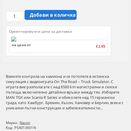
Ориентировъчни цени за доставка
на цена от
€2.95
Вземете контрола на камиона и се потопете в истинска
симулация с видеоиграта On The Road – Truck Simulator. С
играта вие разполагате с над 6500 km магистрални и селски
пътища, включително детайлни връзки между тях. Изберете
MAN TGX или Scania R Series и обиколете над 15 германски
града, като Хамбург, Бремен, Кьолн, Хановер и Берлин, всеки с
уникални пътни конструкции и забележителности...
Марка:
Nacon
Код:
PS4013601N