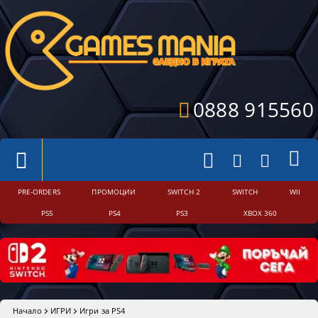
0888 915560
PRE-ORDERS
ПРОМОЦИИ
SWITCH 2
SWITCH
WII
PS5
PS4
PS3
XBOX 360
Начало
ИГРИ
Игри за PS4