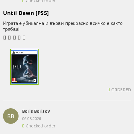
Checked order
Until Dawn [PS5]
Играта е убикална и върви прекрасно всичко е както
трябва!
ORDERED
Boris Borisov
BB
06.08.2026
Checked order