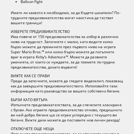
Balloon Fight
Имате ли каквото е необходимо, за да бъдете шампион? По-
трудните предизвикателства могат наистина да тестват
вашите граници!
ИЗБЕРЕТЕ ПРЕДИЗВИКАТЕЛСТВО
Има повече от 150 предизвикателства за избор в различни
нива на трудност. Започнете с малко, като видите колко
бързо можете да преминете през първото ниво на играта
Super Mario Bros.™ или колко бързо можете да погълнете
враг в играта Kirby’s Adventure™. Можете да развиете
уменията, от които се нуждаете, за да поемете по-трудни
предизвикателства, докато вървите!
ВИЖТЕ КАК СЕ ПРАВИ
Преди да започнете, можете да гледате видеоклип, показващ
как да завършите предизвикателството. Използвайте тази
информация като ръководство за вашето собствено бягане.
БЪРЗИ КАТО ВЯТЪРА
Изпълнете предизвикателствата, за да спечелите класиране
с букви. Ако играете предизвикателство отново, предишното
ви най-добро бягане ще се играе успоредно с текущото ви
бягане. Вижте дали можете да поставите нов личен рекорд!
ОТКЛЮЧЕТЕ ОЩЕ НЕЩА
Изпълнете предизвикателствата, за да спечелите монети в