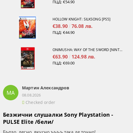
ПЦД:
€54.90
HOLLOW KNIGHT: SILKSONG [PS5]
€38.90
76.08 лв.
ПЦД:
€44.90
ONIMUSHA: WAY OF THE SWORD [NINTENDO SWITCH 2]
€63.90
124.98 лв.
ПЦД:
€69.00
Мартин Александров
МА
08.08.2026
Checked order
Безжични слушалки Sony Playstation -
PULSE Elite /бели/
Бързо, лесно, вкусно ъъъъ така де точно!