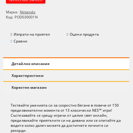
Марка:
Nintendo
Код:
POD030001N
Изпрати на приятел
Оцени продукта
Сравни
Детайлно описание
Характеристики
Коректен магазин
Тествайте уменията си за скоростно бягане в повече от 150
предизвикателни момента от 13 класически NES™ игри!
Състезавайте се срещу играчи от целия свят онлайн,
предизвикайте приятелите си на дивана или се опитайте да
видите колко далеч можете да достигнете личните си
рекорди.