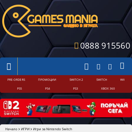
0888 915560
PRE-ORDERS
ПРОМОЦИИ
SWITCH 2
SWITCH
WII
PS5
PS4
PS3
XBOX 360
Начало
ИГРИ
Игри за Nintendo Switch