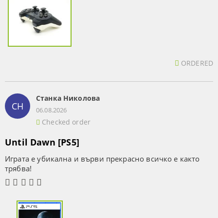
ORDERED
Станка Николова
СН
06.08.2026
Checked order
Until Dawn [PS5]
Играта е убикална и върви прекрасно всичко е както
трябва!