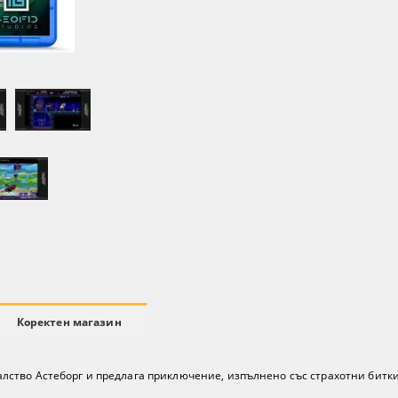
Коректен магазин
 кралство Астеборг и предлага приключение, изпълнено със страхотни битк