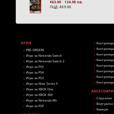
€63.90
124.98 лв.
ПЦД:
€69.00
ИГРИ
Контролери
Контролери
PRE-ORDERS
Контролери
Игри за Nintendo Switch
Контролери
Игри за Nintendo Switch 2
Контролери
Игри за PS5
Контролери
Игри за PS4
Контролери
Игри за PS3
Контролери
Игри за Xbox Series X
Игри за XBOX One
АКСЕСОАРИ
Игри за XBOX 360
Слушалки
Игри за Nintendo Wii
Виртуална
Игри за PSP
Камери