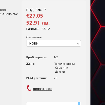
нното
ПЦД: €30.17
пълнено със
€27.05
52.91 лв.
Разлика:
€3.12
Състояние:
Брой играчи:
1-2
Жанр:
Приключенски
Семейни
Детски
PEGI рейтинг:
7+
0888915560