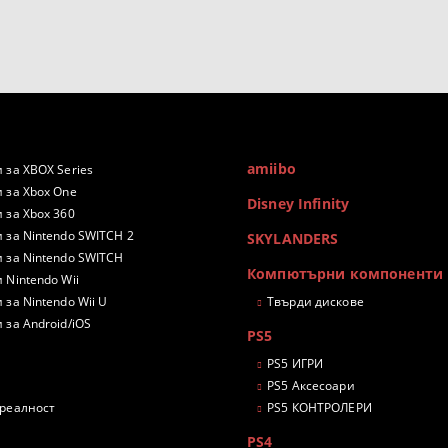
amiibo
 за XBOX Series
 за Xbox One
Disney Infinity
 за Xbox 360
 за Nintendo SWITCH 2
SKYLANDERS
 за Nintendo SWITCH
Компютърни компоненти
 Nintendo Wii
 за Nintendo Wii U
Твърди дискове
 за Android/iOS
PS5
PS5 ИГРИ
PS5 Аксесоари
 реалност
PS5 КОНТРОЛЕРИ
PS4