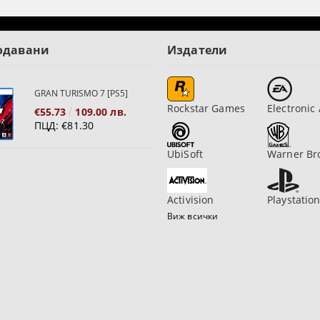
одавани
Издатели
GRAN TURISMO 7 [PS5]
Rockstar Games
Electronic 
€55.73
109.00 лв.
ПЦД:
€81.30
UbiSoft
Warner Br
Activision
Playstatio
Виж всички