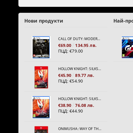
Нови продукти
Най-пр
CALL OF DUTY: MODERN WARFARE 4[PS5]
€69.00
134.95 лв.
ПЦД:
€79.00
HOLLOW KNIGHT: SILKSONG [NINTENDO SWITCH 2]
€45.90
89.77 лв.
ПЦД:
€54.90
HOLLOW KNIGHT: SILKSONG [PS5]
€38.90
76.08 лв.
ПЦД:
€44.90
ONIMUSHA: WAY OF THE SWORD [NINTENDO SWITCH 2]