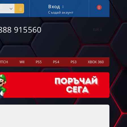
Вход
0
Създай акаунт
888 915560
EUR
ITCH
WII
PS5
PS4
PS3
XBOX 360