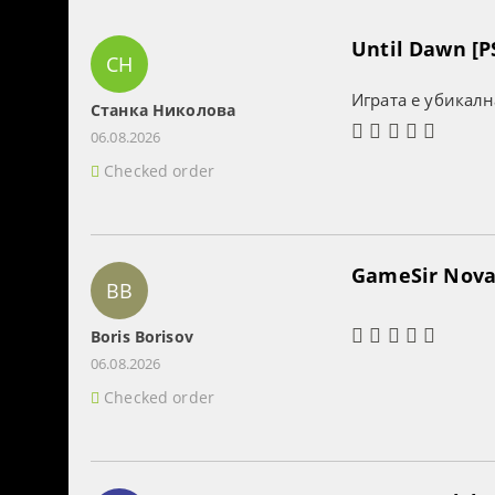
Until Dawn [P
СН
Играта е убикалн
Станка Николова
06.08.2026
Checked order
GameSir Nova 
BB
Boris Borisov
06.08.2026
Checked order