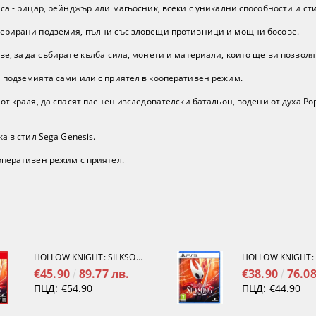
са - рицар, рейнджър или магьосник, всеки с уникални способности и сти
нерирани подземия, пълни със зловещи противници и мощни босове.
е, за да събирате кълба сила, монети и материали, които ще ви позволя
 подземията сами или с приятел в кооперативен режим.
от краля, да спасят пленен изследователски батальон, водени от духа Ро
а в стил Sega Genesis.
оперативен режим с приятел.
HOLLOW KNIGHT: SILKSONG [NINTENDO SWITCH 2]
€45.90
89.77 лв.
€38.90
76.08
ПЦД:
€54.90
ПЦД:
€44.90