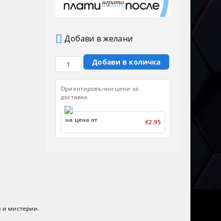
Добави в желани
Ориентировъчни цени за
доставка
на цена от
€2.95
и и мистерии.