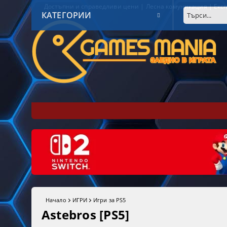
Достъпни и справедливи цени | Лесна комуникация | Експ
КАТЕГОРИИ
Начало
ИГРИ
Игри за PS5
Astebros [PS5]