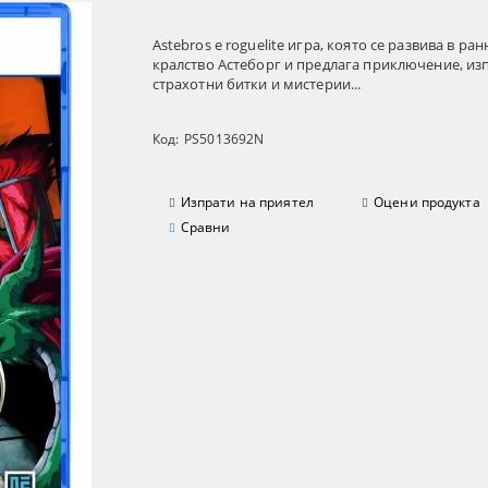
Astebros е roguelite игра, която се развива в ра
кралство Астеборг и предлага приключение, из
страхотни битки и мистерии...
Код:
PS5013692N
Изпрати на приятел
Оцени продукта
Сравни