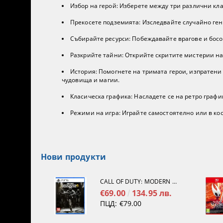
Избор на герой: Изберете между три различни кла
Прекосете подземията: Изследвайте случайно ге
Събирайте ресурси: Побеждавайте врагове и босов
Разкрийте тайни: Открийте скритите мистерии на
История: Помогнете на тримата герои, изпратени 
чудовища и магии.
Класическа графика: Насладете се на ретро график
Режими на игра: Играйте самостоятелно или в ко
Нови продукти
CALL OF DUTY: MODERN WARFARE 4[PS5]
€69.00
134.95 лв.
ПЦД:
€79.00