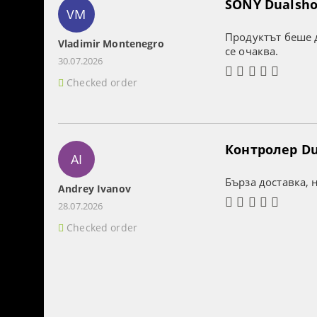
SONY Dualshoc
VM
Продуктът беше д
Vladimir Montenegro
се очаква.
30.07.2026
Checked order
Контролер Dua
AI
Бърза доставка, 
Andrey Ivanov
28.07.2026
Checked order