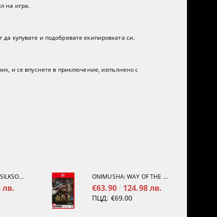
л на игра.
т да купувате и подобрявате екипировката си.
рик, и се впуснете в приключение, изпълнено с
HOLLOW KNIGHT: SILKSONG [PS5]
ONIMUSHA: WAY OF THE SWORD [NINTENDO SWITCH 2]
 лв.
€63.90
124.98 лв.
ПЦД:
€69.00