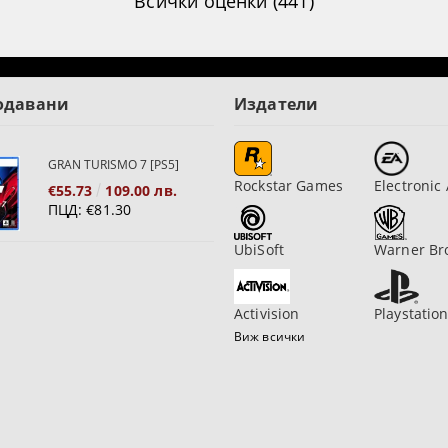
Всички оценки (441)
одавани
Издатели
GRAN TURISMO 7 [PS5]
Rockstar Games
Electronic 
€55.73
109.00 лв.
ПЦД:
€81.30
UbiSoft
Warner Br
Activision
Playstatio
Виж всички