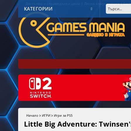
Достъпни и справедливи цени | Лесна комуникация | Експ
КАТЕГОРИИ
Начало
ИГРИ
Игри за PS5
Little Big Adventure: Twinsen'