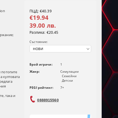
tion
ПЦД: €40.39
€19.94
39.00 лв.
Разлика:
€20.45
ържание;
Състояние:
Брой играчи:
1
Жанр:
Симулации
се потопите
Семейни
на култовата
Детски
предлага
лния
PEGI рейтинг:
7+
е, така и
0888915560