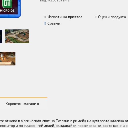
Код:
PS5013724N
Изпрати на приятел
Оцени продукта
Сравни
Коректен магазин
топите отново в магическия свят на Twinsun в римейк на култовата класика
позитор и по-плавен геймплей, създавайки преживяване, което ще очаро