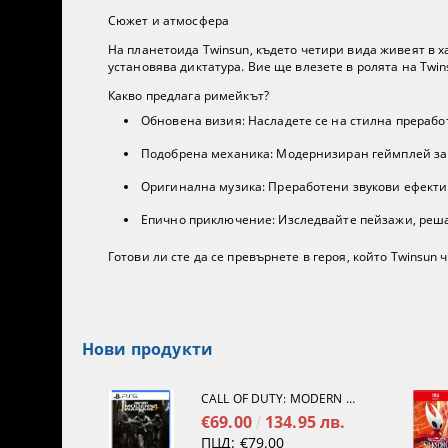
Сюжет и атмосфера
На планетоида Twinsun, където четири вида живеят в х
установява диктатура. Вие ще влезете в ролята на Twi
Какво предлага римейкът?
Обновена визия: Насладете се на стилна преработ
Подобрена механика: Модернизиран геймплей за 
Оригинална музика: Преработени звукови ефекти 
Епично приключение: Изследвайте пейзажи, решав
Готови ли сте да се превърнете в героя, който Twinsun
Нови продукти
CALL OF DUTY: MODERN WARFARE 4[PS5]
€69.00
134.95 лв.
ПЦД:
€79.00