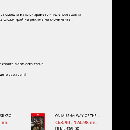
то с помощта на клонирането и телепортацията
 да сложи край на режима на клонингите.
 своята магическа топка.
дете своя свят!
HOLLOW KNIGHT: SILKSONG [PS5]
ONIMUSHA: WAY OF THE SWORD [NINTENDO SWITCH 2]
 лв.
€63.90
124.98 лв.
ПЦД:
€69.00