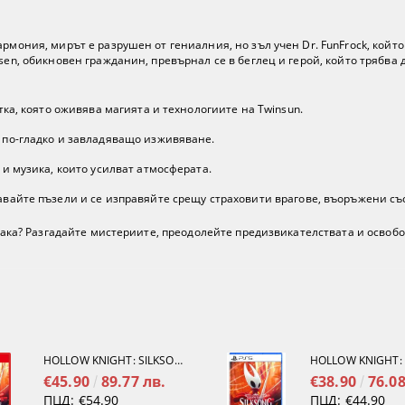
армония, мирът е разрушен от гениалния, но зъл учен Dr. FunFrock, кой
nsen, обикновен гражданин, превърнал се в беглец и герой, който трябва
ка, която оживява магията и технологиите на Twinsun.
по-гладко и завладяващо изживяване.
и музика, които усилват атмосферата.
айте пъзели и се изправяйте срещу страховити врагове, въоръжени със
 чака? Разгадайте мистериите, преодолейте предизвикателствата и освобо
HOLLOW KNIGHT: SILKSONG [NINTENDO SWITCH 2]
€45.90
89.77 лв.
€38.90
76.08
ПЦД:
€54.90
ПЦД:
€44.90