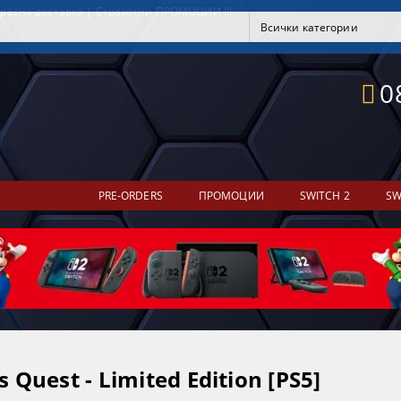
ресна доставка | Страхотни ПРОМОЦИИ !!!
0
PRE-ORDERS
ПРОМОЦИИ
SWITCH 2
SW
s Quest - Limited Edition [PS5]