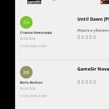
Until Dawn [P
СН
Играта е убикалн
Станка Николова
06.08.2026
Checked order
GameSir Nova 
BB
Boris Borisov
06.08.2026
Checked order