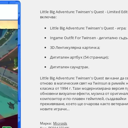
Little Big Adventure: Twinsen's Quest - Limited Edi
включва:
Little Big Adventure: Twinsen's Quest - игра;
Ingame Outfit For Twinsen - дигитално съд
3D Лентикулярна картичка;
Дигитален артбук (54 страници);
Дигитален саундтрак.
Little Big Adventure: Twinsen's Quest ви кани да 
отново в магическия свят на Twinsun в римейк 
класика от 1994 г. Тази модернизирана версия 
обновени визуални ефекти, музика от оригина
композитор и по-плавен геймплей, създавайки
преживяване, което ще очарова както ветеранит
новите играчи...
Марка:
Microids