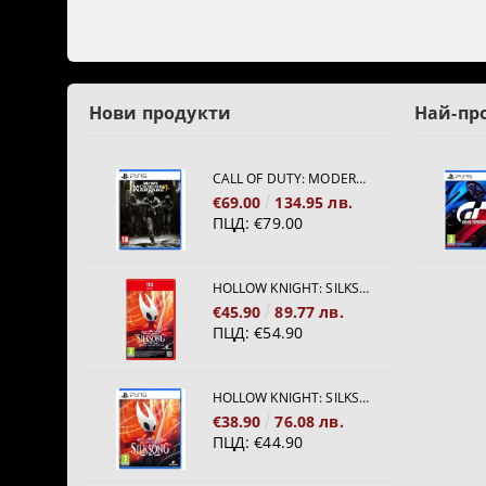
Нови продукти
Най-пр
CALL OF DUTY: MODERN WARFARE 4[PS5]
€69.00
134.95 лв.
ПЦД:
€79.00
HOLLOW KNIGHT: SILKSONG [NINTENDO SWITCH 2]
€45.90
89.77 лв.
ПЦД:
€54.90
HOLLOW KNIGHT: SILKSONG [PS5]
€38.90
76.08 лв.
ПЦД:
€44.90