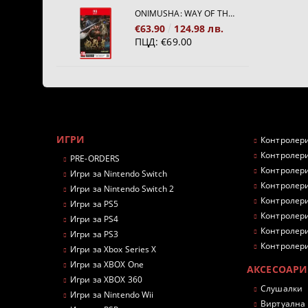
ONIMUSHA: WAY OF THE SWORD [NINTENDO SWITCH 2]
€63.90
124.98 лв.
ПЦД:
€69.00
ИГРИ
Контролери
Контролери
PRE-ORDERS
Контролери
Игри за Nintendo Switch
Контролери
Игри за Nintendo Switch 2
Контролери
Игри за PS5
Контролери
Игри за PS4
Контролери
Игри за PS3
Контролери
Игри за Xbox Series X
Игри за XBOX One
АКСЕСОАРИ
Игри за XBOX 360
Слушалки
Игри за Nintendo Wii
Виртуална