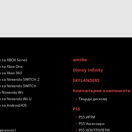
amiibo
 за XBOX Series
 за Xbox One
Disney Infinity
 за Xbox 360
 за Nintendo SWITCH 2
SKYLANDERS
 за Nintendo SWITCH
Компютърни компоненти
 Nintendo Wii
 за Nintendo Wii U
Твърди дискове
 за Android/iOS
PS5
PS5 ИГРИ
PS5 Аксесоари
 реалност
PS5 КОНТРОЛЕРИ