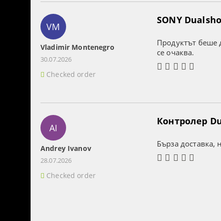
SONY Dualshoc
VM
Продуктът беше д
Vladimir Montenegro
се очаква.
30.07.2026
Checked order
Контролер Dua
AI
Бърза доставка, 
Andrey Ivanov
28.07.2026
Checked order