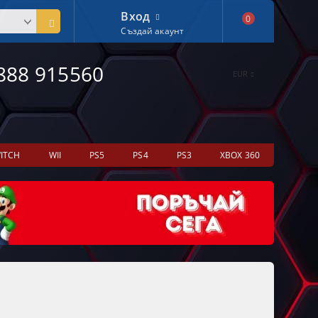
Вход
0
Създай акаунт
888 915560
EUR
ITCH
WII
PS5
PS4
PS3
XBOX 360