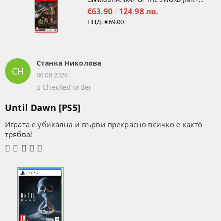
€63.90
124.98 лв.
ПЦД:
€69.00
Станка Николова
СН
06.08.2026
Checked order
Until Dawn [PS5]
Играта е убикална и върви прекрасно всичко е както
трябва!