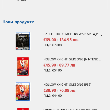
стойката.
Нови продукти
CALL OF DUTY: MODERN WARFARE 4[PS5]
€69.00
134.95 лв.
ПЦД:
€79.00
HOLLOW KNIGHT: SILKSONG [NINTENDO SWITCH 2]
€45.90
89.77 лв.
ПЦД:
€54.90
HOLLOW KNIGHT: SILKSONG [PS5]
€38.90
76.08 лв.
ПЦД:
€44.90
ONIMUSHA: WAY OF THE SWORD [NINTENDO SWITCH 2]