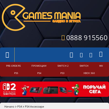
0888 915560
PRE-ORDERS
ПРОМОЦИИ
SWITCH 2
SWITCH
WII
PS5
PS4
PS3
XBOX 360
Начало
PS4
PS4 Аксесоари