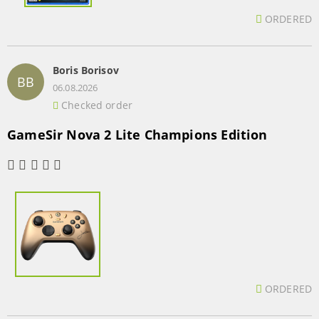
ORDERED
Boris Borisov
BB
06.08.2026
Checked order
GameSir Nova 2 Lite Champions Edition
ORDERED