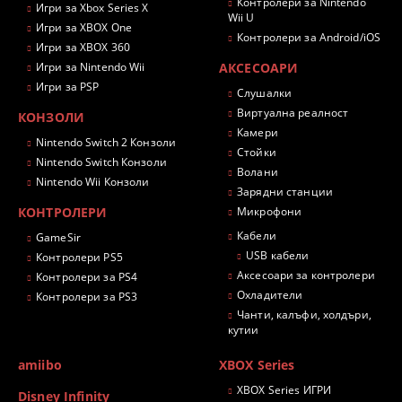
Контролери за Nintendo
Игри за Xbox Series X
Wii U
Игри за XBOX One
Контролери за Android/iOS
Игри за XBOX 360
Игри за Nintendo Wii
АКСЕСОАРИ
Игри за PSP
Слушалки
Виртуална реалност
КОНЗОЛИ
Камери
Nintendo Switch 2 Конзоли
Стойки
Nintendo Switch Конзоли
Волани
Nintendo Wii Конзоли
Зарядни станции
КОНТРОЛЕРИ
Микрофони
Кабели
GameSir
USB кабели
Контролери PS5
Аксесоари за контролери
Контролери за PS4
Охладители
Контролери за PS3
Чанти, калъфи, холдъри,
кутии
amiibo
XBOX Series
XBOX Series ИГРИ
Disney Infinity