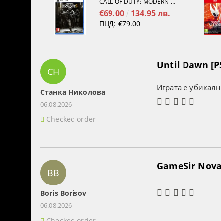
CALL OF DUTY: MODERN WARFARE 4[PS5]
€69.00
134.95 лв.
ПЦД:
€79.00
Until Dawn [P
СН
Играта е убикалн
Станка Николова
06.08.2026
Checked order
GameSir Nova 
BB
Boris Borisov
06.08.2026
Checked order