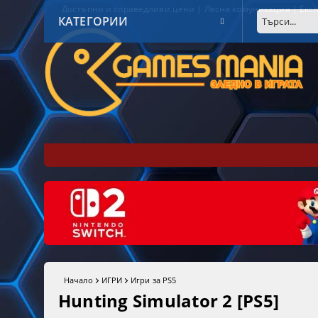
Достъпни и справедливи цени | Лесна комуникация | Експ
КАТЕГОРИИ
Начало
ИГРИ
Игри за PS5
Hunting Simulator 2 [PS5]