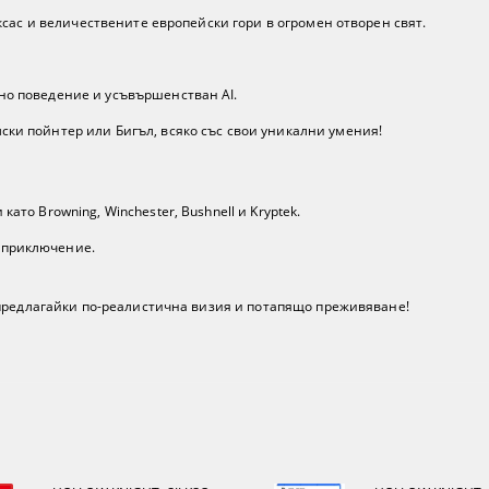
сас и величествените европейски гори в огромен отворен свят.
ено поведение и усъвършенстван AI.
ски пойнтер или Бигъл, всяко със свои уникални умения!
ато Browning, Winchester, Bushnell и Kryptek.
 приключение.
 предлагайки по-реалистична визия и потапящо преживяване!