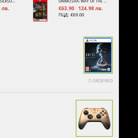
HOLLOW KNIGHT: SILKSONG [PS5]
ONIMUSHA: WAY OF THE SWORD [NINTENDO SWITCH 2]
 лв.
€63.90
124.98 лв.
ПЦД:
€69.00
ORDERED