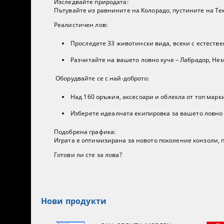
Изследвайте природата:
Пътувайте из равнините на Колорадо, пустините на Тек
Реалистичен лов:
Проследете 33 животински вида, всеки с естеств
Разчитайте на вашето ловно куче – Лабрадор, Нем
Оборудвайте се с най-доброто:
Над 160 оръжия, аксесоари и облекла от топ марки к
Изберете идеалната екипировка за вашето ловно
Подобрена графика:
Играта е оптимизирана за новото поколение конзоли,
Готови ли сте за лова?
Нови продукти