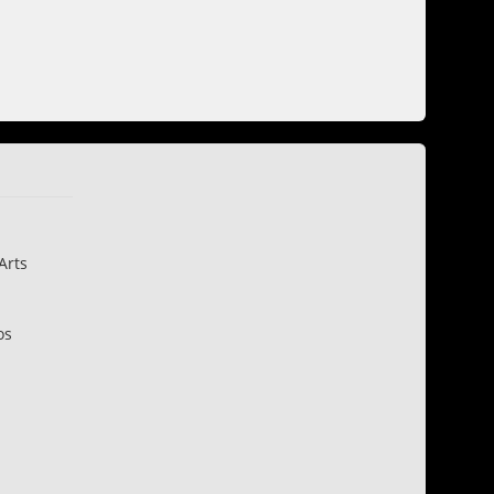
Arts
os
n