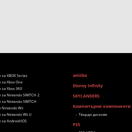
amiibo
 за XBOX Series
 за Xbox One
Disney Infinity
 за Xbox 360
 за Nintendo SWITCH 2
SKYLANDERS
 за Nintendo SWITCH
Компютърни компоненти
 Nintendo Wii
 за Nintendo Wii U
Твърди дискове
 за Android/iOS
PS5