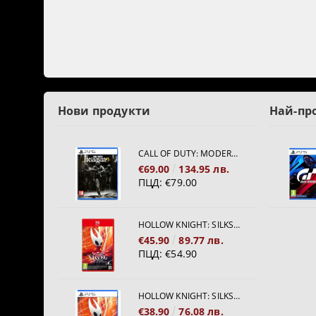
Нови продукти
Най-пр
CALL OF DUTY: MODERN WARFARE 4[PS5]
€69.00
134.95 лв.
ПЦД:
€79.00
HOLLOW KNIGHT: SILKSONG [NINTENDO SWITCH 2]
€45.90
89.77 лв.
ПЦД:
€54.90
HOLLOW KNIGHT: SILKSONG [PS5]
€38.90
76.08 лв.