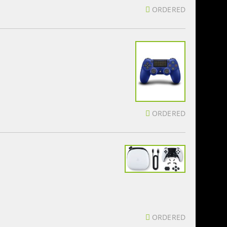
ORDERED
ORDERED
ORDERED