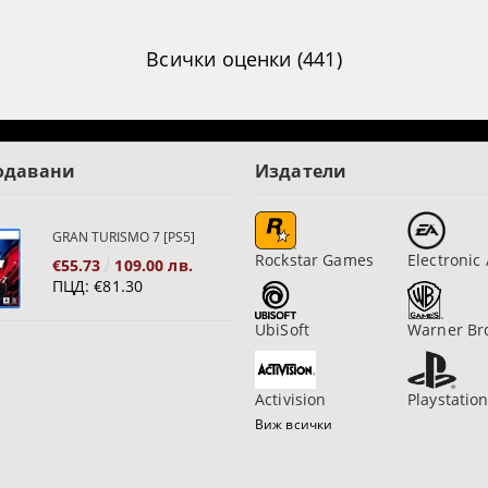
Всички оценки (441)
одавани
Издатели
GRAN TURISMO 7 [PS5]
Rockstar Games
Electronic 
€55.73
109.00 лв.
ПЦД:
€81.30
UbiSoft
Warner Br
Activision
Playstatio
Виж всички