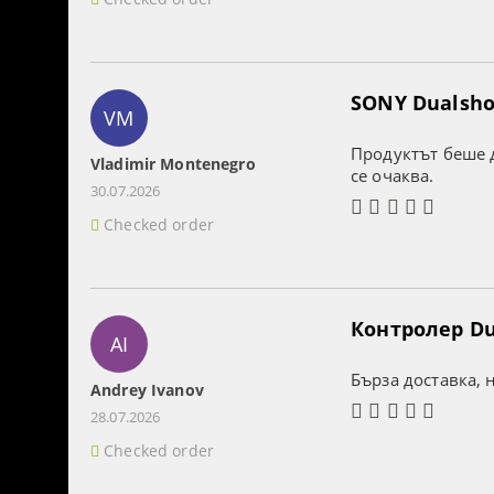
SONY Dualshoc
VM
Продуктът беше д
Vladimir Montenegro
се очаква.
30.07.2026
Checked order
Контролер Dua
AI
Бърза доставка, 
Andrey Ivanov
28.07.2026
Checked order