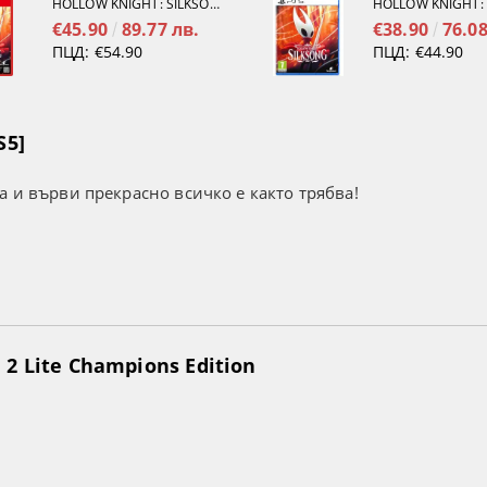
HOLLOW KNIGHT: SILKSONG [NINTENDO SWITCH 2]
€45.90
89.77 лв.
€38.90
76.08
ПЦД:
€54.90
ПЦД:
€44.90
S5]
а и върви прекрасно всичко е както трябва!
2 Lite Champions Edition