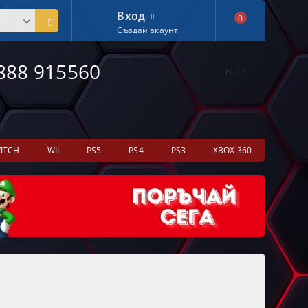
Вход
0
Създай акаунт
888 915560
EUR
ITCH
WII
PS5
PS4
PS3
XBOX 360