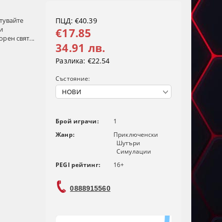
ътувайте
ПЦД: €40.39
и
€17.85
рен свят...
34.91 лв.
Разлика:
€22.54
Състояние:
Брой играчи:
1
Жанр:
Приключенски
Шутъри
Симулации
PEGI рейтинг:
16+
0888915560