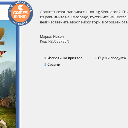
Ловният сезон започва с Hunting Simulator 2! П
из равнините на Колорадо, пустините на Тексас 
величествените европейски гори в огромен отво
Марка:
Nacon
Код:
PS5033785N
Изпрати на приятел
Оцени продукта
Сравни