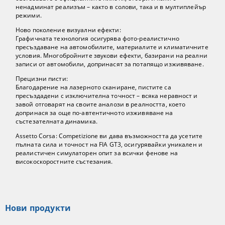
ненадминат реализъм – както в солови, така и в мултиплейър
режими.
Ново поколение визуални ефекти:
Графичната технология осигурява фото-реалистично
пресъздаване на автомобилите, материалите и климатичните
условия. Многобройните звукови ефекти, базирани на реални
записи от автомобили, допринасят за потапящо изживяване.
Прецизни писти:
Благодарение на лазерното сканиране, пистите са
пресъздадени с изключителна точност – всяка неравност и
завой отговарят на своите аналози в реалността, което
допринася за още по-автентичното изживяване на
състезателната динамика.
Assetto Corsa: Competizione
ви дава възможността да усетите
пълната сила и точност на FIA GT3, осигурявайки уникален и
реалистичен симулаторен опит за всички фенове на
високоскоростните състезания.
Нови продукти