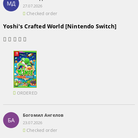
МД
27.07.2026
Checked order
Yoshi's Crafted World [Nintendo Switch]
ORDERED
Богомил Ангелов
БА
23.07.2026
Checked order