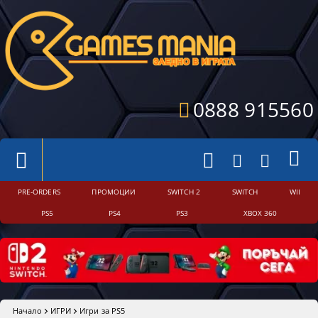
0888 915560
PRE-ORDERS
ПРОМОЦИИ
SWITCH 2
SWITCH
WII
PS5
PS4
PS3
XBOX 360
Начало
ИГРИ
Игри за PS5