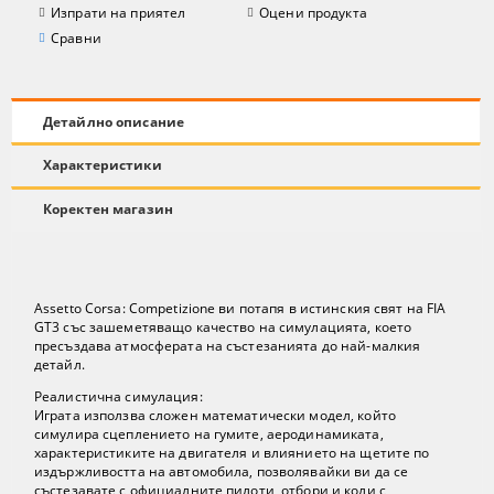
Изпрати на приятел
Оцени продукта
Сравни
Детайлно описание
Характеристики
Коректен магазин
Assetto Corsa: Competizione
ви потапя в истинския свят на FIA
GT3 със зашеметяващо качество на симулацията, което
пресъздава атмосферата на състезанията до най-малкия
детайл.
Реалистична симулация:
Играта използва сложен математически модел, който
симулира сцеплението на гумите, аеродинамиката,
характеристиките на двигателя и влиянието на щетите по
издържливостта на автомобила, позволявайки ви да се
състезавате с официалните пилоти, отбори и коли с