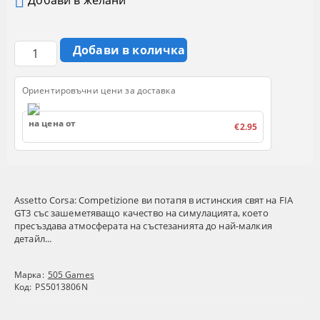
Добави в желани
Ориентировъчни цени за доставка
на цена от
€2.95
Assetto Corsa: Competizione
ви потапя в истинския свят на FIA
GT3 със зашеметяващо качество на симулацията, което
пресъздава атмосферата на състезанията до най-малкия
детайл...
Марка:
505 Games
Код:
PS5013806N