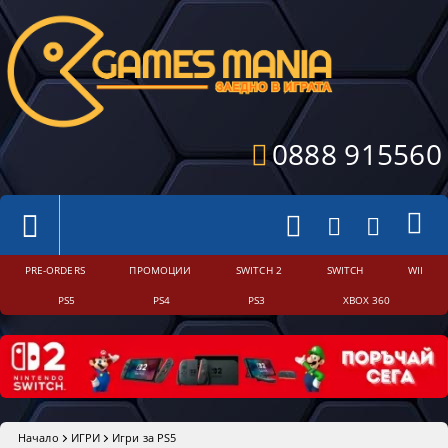
0888 915560
PRE-ORDERS
ПРОМОЦИИ
SWITCH 2
SWITCH
WII
PS5
PS4
PS3
XBOX 360
Начало
ИГРИ
Игри за PS5