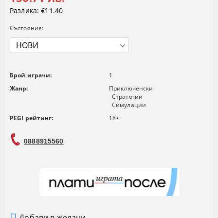
Разлика:
€11.40
Състояние:
Брой играчи:
1
Жанр:
Приключенски
Стратегии
Симулации
PEGI рейтинг:
18+
0888915560
Добави в желани