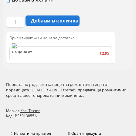
Ориентировъчни цени за доставка
на цена от
€2.95
Първата по рода си пълноценна романтична игра от
поредицата "DEAD OR ALIVE Xtreme", предлагаща романтични
срещи с шест очарователни момичета...
Марка:
Koei Tecmo
Код:
PS5013855N
Изпрати на приятел
Оцени продукта