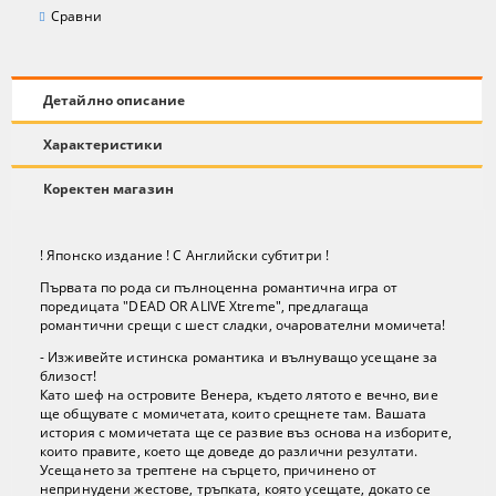
Сравни
Детайлно описание
Характеристики
Коректен магазин
! Японско издание ! С Английски субтитри !
Първата по рода си пълноценна романтична игра от
поредицата "DEAD OR ALIVE Xtreme", предлагаща
романтични срещи с шест сладки, очарователни момичета!
- Изживейте истинска романтика и вълнуващо усещане за
близост!
Като шеф на островите Венера, където лятото е вечно, вие
ще общувате с момичетата, които срещнете там. Вашата
история с момичетата ще се развие въз основа на изборите,
които правите, което ще доведе до различни резултати.
Усещането за трептене на сърцето, причинено от
непринудени жестове, тръпката, която усещате, докато се