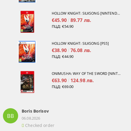
HOLLOW KNIGHT: SILKSONG [NINTENDO SWITCH 2]
€45.90
89.77 лв.
ПЦД:
€54.90
HOLLOW KNIGHT: SILKSONG [PS5]
€38.90
76.08 лв.
ПЦД:
€44.90
ONIMUSHA: WAY OF THE SWORD [NINTENDO SWITCH 2]
€63.90
124.98 лв.
ПЦД:
€69.00
Boris Borisov
BB
06.08.2026
Checked order