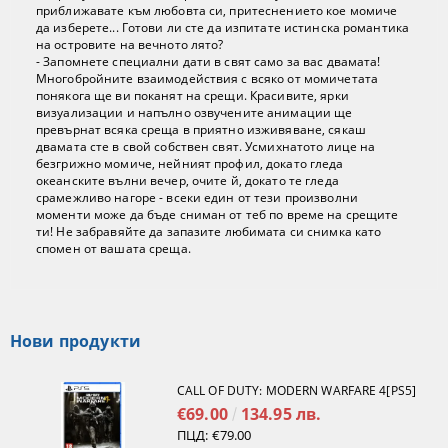
приближавате към любовта си, притеснението кое момиче
да изберете... Готови ли сте да изпитате истинска романтика
на островите на вечното лято?
- Запомнете специални дати в свят само за вас двамата!
Многобройните взаимодействия с всяко от момичетата
понякога ще ви поканят на срещи. Красивите, ярки
визуализации и напълно озвучените анимации ще
превърнат всяка среща в приятно изживяване, сякаш
двамата сте в свой собствен свят. Усмихнатото лице на
безгрижно момиче, нейният профил, докато гледа
океанските вълни вечер, очите й, докато те гледа
срамежливо нагоре - всеки един от тези произволни
моменти може да бъде сниман от теб по време на срещите
ти! Не забравяйте да запазите любимата си снимка като
спомен от вашата среща.
Нови продукти
CALL OF DUTY: MODERN WARFARE 4[PS5]
€69.00
134.95 лв.
ПЦД:
€79.00