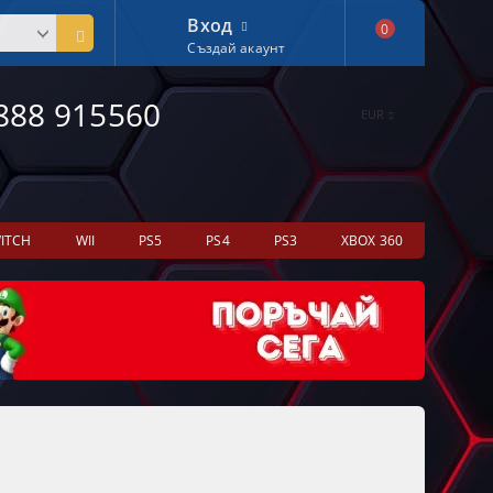
Вход
0
Създай акаунт
888 915560
EUR
ITCH
WII
PS5
PS4
PS3
XBOX 360