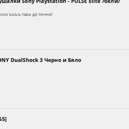
алки Sony Playstation - PULSE Elite /бели/
усно ъъъъ така де точно!
NY DualShock 3 Черно и Бяло
S5]