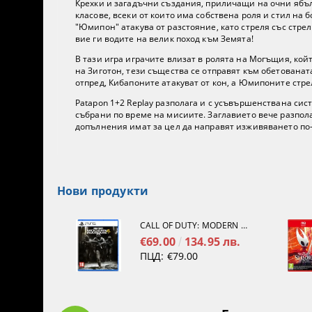
Крехки и загадъчни създания, приличащи на очни ябъл
класове, всеки от които има собствена роля и стил на 
"Юмипон" атакува от разстояние, като стреля със стре
вие ги водите на велик поход към Земята!
В тази игра играчите влизат в ролята на Могъщия, кой
на Зиготон, тези същества се отправят към обетованат
отпред, Кибапоните атакуват от кон, а Юмипоните стре
Patapon 1+2 Replay разполага и с усъвършенствана сис
събрани по време на мисиите. Заглавието вече разпола
допълнения имат за цел да направят изживяването по
Нови продукти
CALL OF DUTY: MODERN WARFARE 4[PS5]
€69.00
134.95 лв.
ПЦД:
€79.00