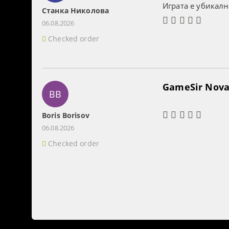
Играта е убикалн
Станка Николова
06.08.2026
Checked order
GameSir Nova 
BB
Boris Borisov
06.08.2026
Checked order