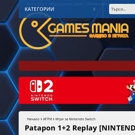
Достъпни и справедливи цени | Лесна комуникация | Експ
КАТЕГОРИИ
Начало
ИГРИ
Игри за Nintendo Switch
Patapon 1+2 Replay [NINTEN