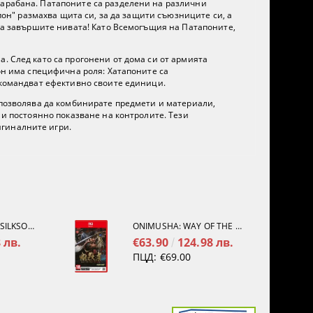
барабана. Патапоните са разделени на различни
епон" размахва щита си, за да защити съюзниците си, а
 да завършите нивата! Като Всемогъщия на Патапоните,
. След като са прогонени от дома си от армията
пон има специфична роля: Хатапоните са
а командват ефективно своите единици.
и позволява да комбинирате предмети и материали,
 и постоянно показване на контролите. Тези
игиналните игри.
HOLLOW KNIGHT: SILKSONG [PS5]
ONIMUSHA: WAY OF THE SWORD [NINTENDO SWITCH 2]
 лв.
€63.90
124.98 лв.
ПЦД:
€69.00