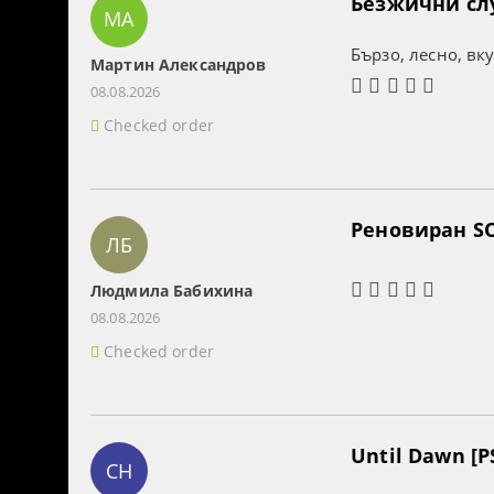
Безжични слуш
МА
Бързо, лесно, вк
Мартин Александров
08.08.2026
Checked order
Реновиран SO
ЛБ
Людмила Бабихина
08.08.2026
Checked order
Until Dawn [P
СН