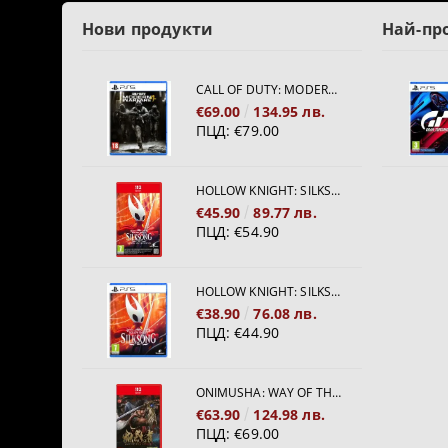
Нови продукти
Най-пр
CALL OF DUTY: MODERN WARFARE 4[PS5]
€69.00
134.95 лв.
ПЦД:
€79.00
HOLLOW KNIGHT: SILKSONG [NINTENDO SWITCH 2]
€45.90
89.77 лв.
ПЦД:
€54.90
HOLLOW KNIGHT: SILKSONG [PS5]
€38.90
76.08 лв.
ПЦД:
€44.90
ONIMUSHA: WAY OF THE SWORD [NINTENDO SWITCH 2]
€63.90
124.98 лв.
ПЦД:
€69.00