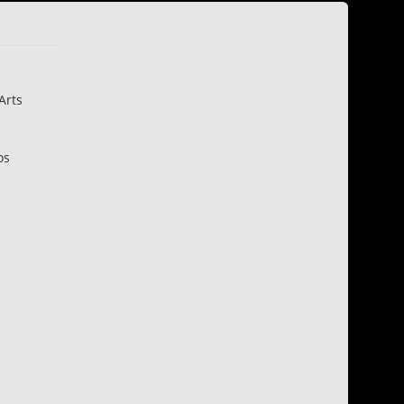
Arts
os
n