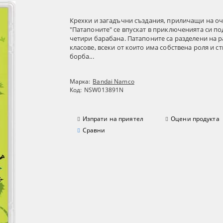
Крехки и загадъчни създания, приличащи на оч
"Патапоните" се впускат в приключенията си по
четири барабана. Патапоните са разделени на 
класове, всеки от които има собствена роля и ст
борба...
Марка:
Bandai Namco
Код:
NSW013891N
Изпрати на приятел
Оцени продукта
Сравни