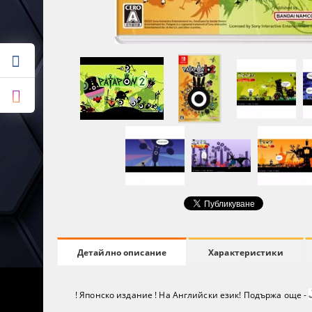
Характеристики
Детайлно описание
! Японско издание ! На Английски език! Подържа още -