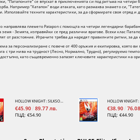
ки, "Патапоните" се впускат в приключенията си под ритъма на четири 
борба. Например "Хатапон" води атаката, като размахва знамето си, "Тат
ли. Използвайте техните характеристики, за да сформирате своя отряд и
то направлява племето Patapon с помощта на четири легендарни барабана
а земя - Земята, изправяйки се пред различни врагове. Всеки клас Пата
лят от разстояние. Играчите трябва да наредят правилните ритми, за д
тема за персонализиране с повече от 400 оръжия и екипировка, която в
га с три нива на трудност (Лесно, Нормално, Трудно), регулируемо темпо
-достъпно, като същевременно запазят ключовите характеристики на ор
HOLLOW KNIGHT: SILKSONG [NINTENDO SWITCH 2]
€45.90
89.77 лв.
€38.90
76.08
ПЦД:
€54.90
ПЦД:
€44.90