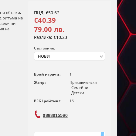
ни ябълки,
ПЦД: €50.62
д ритъма на
€40.39
различни
79.00 лв.
ил на
Разлика:
€10.23
Състояние:
Брой играчи:
1
Жанр:
Приключенски
Семейни
Детски
PEGI рейтинг:
16+
0888915560