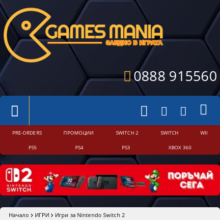
0888 915560
PRE-ORDERS
ПРОМОЦИИ
SWITCH 2
SWITCH
WII
PS5
PS4
PS3
XBOX 360
Начало
ИГРИ
Игри за Nintendo Switch 2