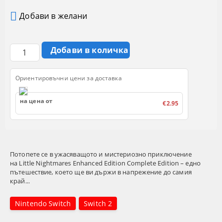
Добави в желани
Ориентировъчни цени за доставка
на цена от
€2.95
Потопете се в ужасяващото и мистериозно приключение
на Little Nightmares Enhanced Edition Complete Edition – едно
пътешествие, което ще ви държи в напрежение до самия
край...
Nintendo Switch
Switch 2