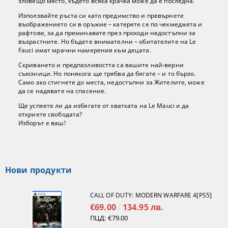
зловещо място, където всяка крачка може да е последна.
Използвайте ръста си като предимство и превърнете
въображението си в оръжие – катерете се по чекмеджета и
рафтове, за да преминавате през проходи недостъпни за
възрастните. Но бъдете внимателни – обитателите на Le
Fauci имат мрачни намерения към децата.
Скриването и предпазливостта са вашите най-верни
съюзници. Но понякога ще трябва да бягате – и то бързо.
Само ако стигнете до места, недостъпни за Жителите, може
да се надявате на спасение.
Ще успеете ли да избягате от хватката на Le Mauci и да
откриете свободата?
Изборът е ваш!
Нови продукти
CALL OF DUTY: MODERN WARFARE 4[PS5]
€69.00
134.95 лв.
ПЦД:
€79.00