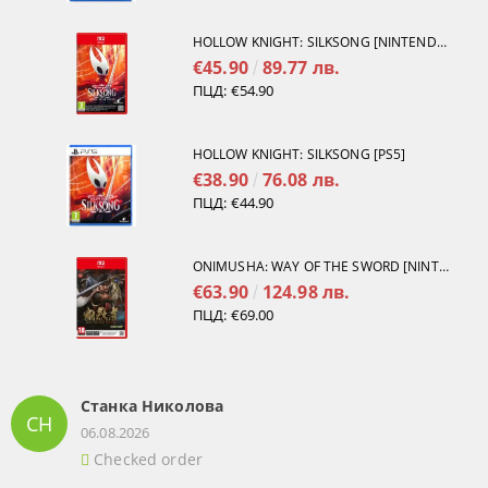
HOLLOW KNIGHT: SILKSONG [NINTENDO SWITCH 2]
€45.90
89.77 лв.
ПЦД:
€54.90
HOLLOW KNIGHT: SILKSONG [PS5]
€38.90
76.08 лв.
ПЦД:
€44.90
ONIMUSHA: WAY OF THE SWORD [NINTENDO SWITCH 2]
€63.90
124.98 лв.
ПЦД:
€69.00
Станка Николова
СН
06.08.2026
Checked order