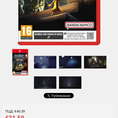
ПЦД: €40.39
€31.50