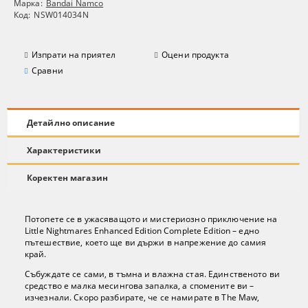
Марка:
Bandai Namco
Код:
NSW014034N
Изпрати на приятел
Оцени продукта
Сравни
Детайлно описание
Характеристики
Коректен магазин
Потопете се в ужасяващото и мистериозно приключение на
Little Nightmares Enhanced Edition Complete Edition – едно
пътешествие, което ще ви държи в напрежение до самия
край.
Събуждате се сами, в тъмна и влажна стая. Единственото ви
средство е малка месингова запалка, а спомените ви –
изчезнали. Скоро разбирате, че се намирате в The Maw,