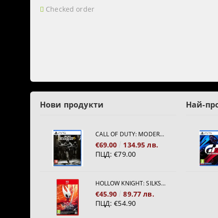
Checked order
Нови продукти
Най-пр
CALL OF DUTY: MODERN WARFARE 4[PS5]
€69.00
134.95 лв.
ПЦД:
€79.00
HOLLOW KNIGHT: SILKSONG [NINTENDO SWITCH 2]
€45.90
89.77 лв.
ПЦД:
€54.90