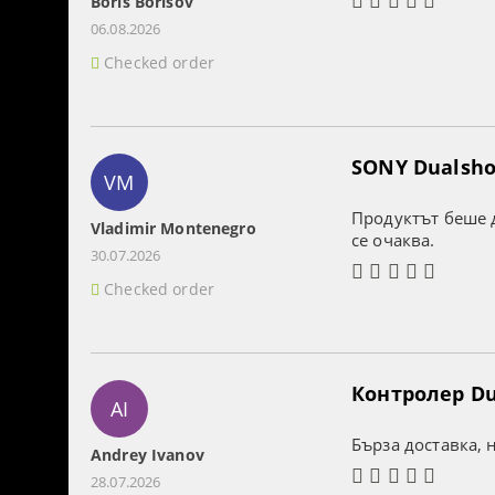
Boris Borisov
06.08.2026
Checked order
SONY Dualshoc
VM
Продуктът беше д
Vladimir Montenegro
се очаква.
30.07.2026
Checked order
Контролер Dua
AI
Бърза доставка, 
Andrey Ivanov
28.07.2026