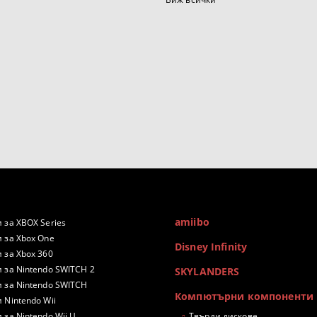
amiibo
 за XBOX Series
 за Xbox One
Disney Infinity
 за Xbox 360
 за Nintendo SWITCH 2
SKYLANDERS
 за Nintendo SWITCH
Компютърни компоненти
 Nintendo Wii
 за Nintendo Wii U
Твърди дискове