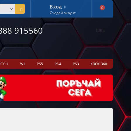
Вход
0
Създай акаунт
888 915560
EUR
ITCH
WII
PS5
PS4
PS3
XBOX 360