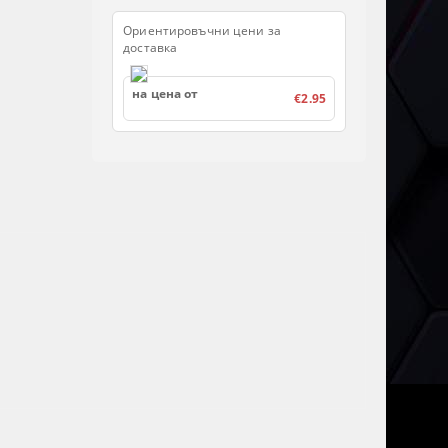
Ориентировъчни цени за
доставка
на цена от
€2.95