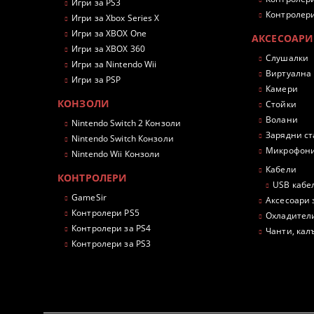
Игри за PS3
Контролери
Игри за Xbox Series X
Игри за XBOX One
АКСЕСОАРИ
Игри за XBOX 360
Слушалки
Игри за Nintendo Wii
Виртуална
Игри за PSP
Камери
КОНЗОЛИ
Стойки
Волани
Nintendo Switch 2 Конзоли
Зарядни с
Nintendo Switch Конзоли
Микрофон
Nintendo Wii Конзоли
Кабели
КОНТРОЛЕРИ
USB кабе
GameSir
Аксесоари 
Контролери PS5
Охладител
Контролери за PS4
Чанти, кал
Контролери за PS3