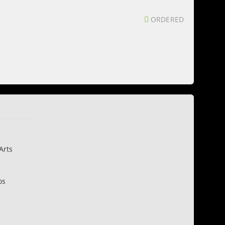
ORDERED
Arts
os
n