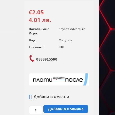
€2.05
4.01 лв.
Поколение /
Spyro’s Adventure
Игра:
Вид:
Фигурки
Елемент:
FIRE
0888915560
Добави в желани