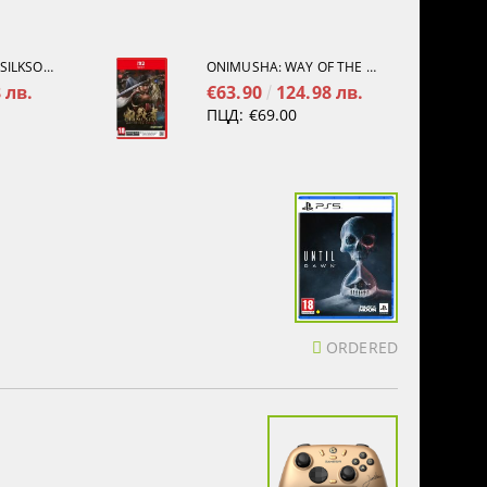
HOLLOW KNIGHT: SILKSONG [PS5]
ONIMUSHA: WAY OF THE SWORD [NINTENDO SWITCH 2]
 лв.
€63.90
124.98 лв.
ПЦД:
€69.00
ORDERED