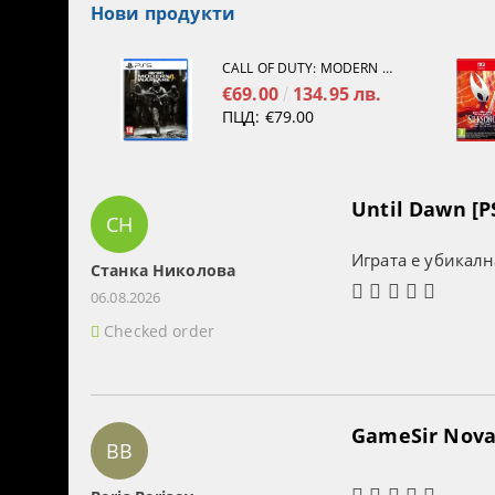
Нови продукти
CALL OF DUTY: MODERN WARFARE 4[PS5]
€69.00
134.95 лв.
ПЦД:
€79.00
Until Dawn [P
СН
Играта е убикалн
Станка Николова
06.08.2026
Checked order
GameSir Nova 
BB