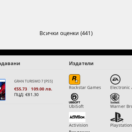
Всички оценки (441)
одавани
Издатели
GRAN TURISMO 7 [PS5]
Rockstar Games
Electronic 
€55.73
109.00 лв.
ПЦД:
€81.30
UbiSoft
Warner Br
Activision
Playstatio
Виж всички