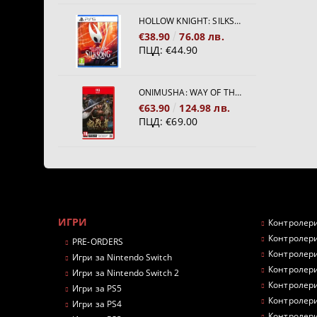
HOLLOW KNIGHT: SILKSONG [PS5]
€38.90
76.08 лв.
ПЦД:
€44.90
ONIMUSHA: WAY OF THE SWORD [NINTENDO SWITCH 2]
€63.90
124.98 лв.
ПЦД:
€69.00
ИГРИ
Контролери
Контролери
PRE-ORDERS
Контролери
Игри за Nintendo Switch
Контролери
Игри за Nintendo Switch 2
Контролери
Игри за PS5
Контролери
Игри за PS4
Контролери