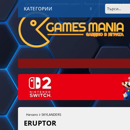
Достъпни и справедливи цени | Лесна комуникация | Експ
КАТЕГОРИИ
Начало
SKYLANDERS
ERUPTOR