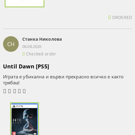
ORDERED
Станка Николова
СН
06.08.2026
Checked order
Until Dawn [PS5]
Играта е убикална и върви прекрасно всичко е както
трябва!