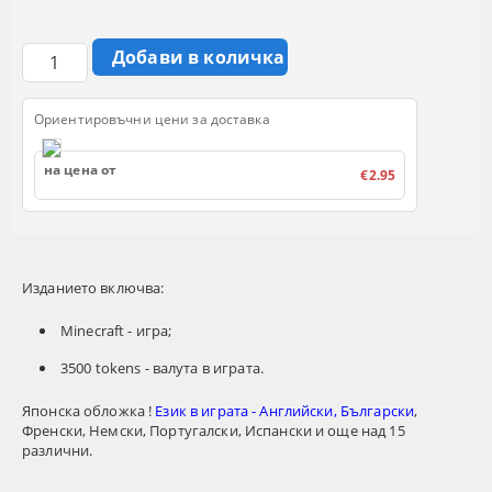
Ориентировъчни цени за доставка
на цена от
€2.95
Изданието включва:
Minecraft - игра;
3500 tokens - валута в играта.
Японска обложка !
Език в играта - Английски, Български
,
Френски, Немски, Португалски, Испански и още над 15
различни.