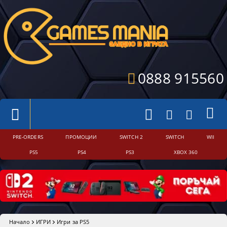
0888 915560
PRE-ORDERS
ПРОМОЦИИ
SWITCH 2
SWITCH
WII
PS5
PS4
PS3
XBOX 360
Начало
ИГРИ
Игри за PS5