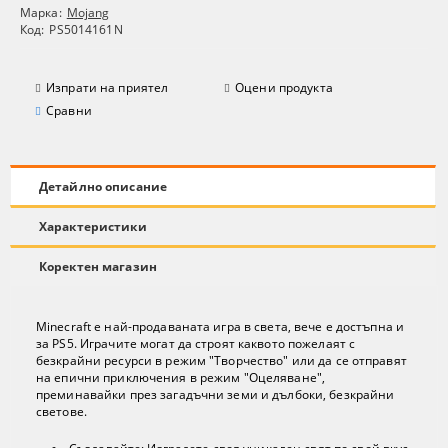
Марка:
Mojang
Код:
PS5014161N
Изпрати на приятел
Оцени продукта
Сравни
Детайлно описание
Характеристики
Коректен магазин
Minecraft е най-продаваната игра в света, вече е достъпна и
за PS5. Играчите могат да строят каквото пожелаят с
безкрайни ресурси в режим "Творчество" или да се отправят
на епични приключения в режим "Оцеляване",
преминавайки през загадъчни земи и дълбоки, безкрайни
светове.