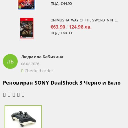
ПЦД:
€44.90
ONIMUSHA: WAY OF THE SWORD [NINTENDO SWITCH 2]
€63.90
124.98 лв.
ПЦД:
€69.00
Людмила Бабихина
ЛБ
08.08.2026
Checked order
Реновиран SONY DualShock 3 Черно и Бяло