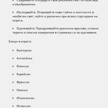
Създавайте: Изградете своя уникален свят по свой вкус
и въображение.
Изследвайте: Откривайте нови тайни и местности в
необятен свят, който е различен при всяко стартиране на
играта.
Оцелявайте: Преодолявайте различни врагове, сложни
терени и опасни измерения в стремежа си за оцеляване.
Езици в играта:
Български
Английски
Японски
Корейски
Френски
Немски
Италиански
Испански