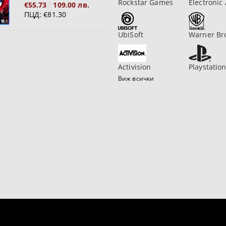
Rockstar Games
Electronic 
€55.73
109.00 лв.
ПЦД:
€81.30
UbiSoft
Warner Br
Activision
Playstatio
Виж всички