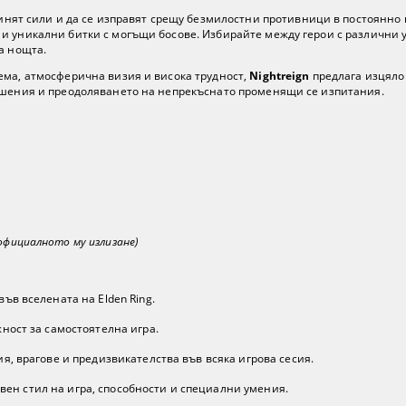
инят сили и да се изправят срещу безмилостни противници в постоянно 
и уникални битки с могъщи босове. Избирайте между герои с различни 
а нощта.
ема, атмосферична визия и висока трудност,
Nightreign
предлага изцяло 
решения и преодоляването на непрекъснато променящи се изпитания.
 официалното му излизане)
ъв вселената на Elden Ring.
ност за самостоятелна игра.
, врагове и предизвикателства във всяка игрова сесия.
ствен стил на игра, способности и специални умения.