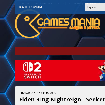
Достъпни и справедливи цени | Лесна комуникация | Експ
КАТЕГОРИИ
Начало
ИГРИ
Игри за PS4
Elden Ring Nightreign - Seeker