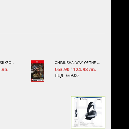
HOLLOW KNIGHT: SILKSONG [PS5]
ONIMUSHA: WAY OF THE SWORD [NINTENDO SWITCH 2]
 лв.
€63.90
124.98 лв.
ПЦД:
€69.00