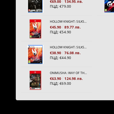
€69.00
134.95 лв.
ПЦД:
€79.00
HOLLOW KNIGHT: SILKSONG [NINTENDO SWITCH 2]
€45.90
89.77 лв.
ПЦД:
€54.90
HOLLOW KNIGHT: SILKSONG [PS5]
€38.90
76.08 лв.
ПЦД:
€44.90
ONIMUSHA: WAY OF THE SWORD [NINTENDO SWITCH 2]
€63.90
124.98 лв.
ПЦД:
€69.00