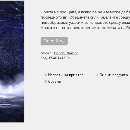
Нощта не прощава, а всяко решение може да б
последното ви. Обединете сили, оцелейте срещ
невъобразими ужаси и се изправете срещу влад
мрака в новото приключение от вселената на Eld
Elden Ring
Марка:
Bandai Namco
Код:
PS4014163N
Изпрати на приятел
Оцени продукта
Сравни