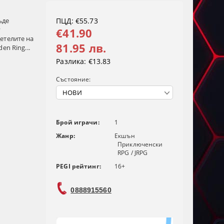
ъде
ПЦД: €55.73
у
€41.90
етелите на
81.95 лв.
en Ring...
Разлика:
€13.83
Състояние:
Брой играчи:
1
Жанр:
Екшън
Приключенски
RPG / JRPG
PEGI рейтинг:
16+
0888915560