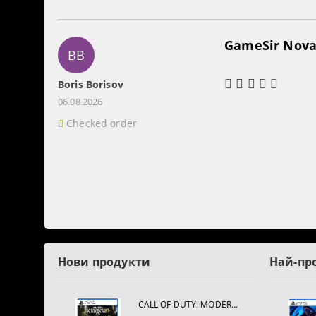
GameSir Nova 
BB
Boris Borisov
06.08.2026
Checked order
Нови продукти
Най-пр
CALL OF DUTY: MODERN WARFARE 4[PS5]