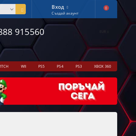
Вход
0
Създай акаунт
888 915560
EUR
ITCH
WII
PS5
PS4
PS3
XBOX 360