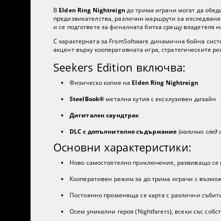
В
Elden Ring Nightreign
до трима играчи могат да обед
предизвикателства, различни маршрути за изследване 
и се подгответе за финалната битка срещу владетеля н
С характерната за FromSoftware динамична бойна сист
акцент върху кооперативната игра, стратегическите 
Seekers Edition включва:
Физическо копие на
Elden Ring Nightreign
SteelBook®
метална кутия с ексклузивен дизайн
Дигитален саундтрак
DLC с допълнително съдържание
(налично след
Основни характеристики:
Ново самостоятелно приключение, развиващо се в
Кооперативен режим за до трима играчи с възмож
Постоянно променяща се карта с различни събития
Осем уникални героя (Nightfarers), всеки със соб