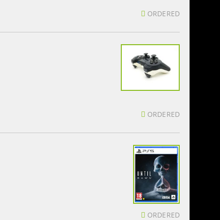
ORDERED
ORDERED
ORDERED