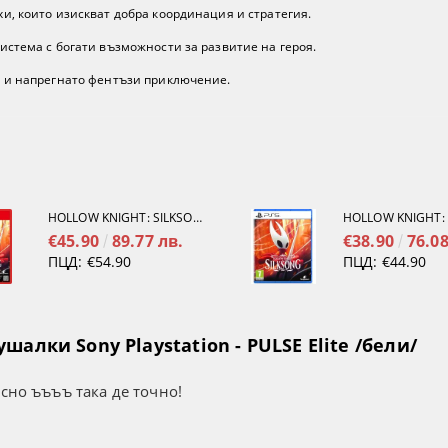
и, които изискват добра координация и стратегия.
истема с богати възможности за развитие на героя.
л и напрегнато фентъзи приключение.
HOLLOW KNIGHT: SILKSONG [NINTENDO SWITCH 2]
€45.90
89.77 лв.
€38.90
76.08
ПЦД:
€54.90
ПЦД:
€44.90
алки Sony Playstation - PULSE Elite /бели/
усно ъъъъ така де точно!