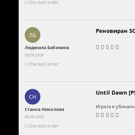
Checked order
Реновиран SO
ЛБ
Людмила Бабихина
08.08.2026
Checked order
Until Dawn [P
СН
Играта е убикалн
Станка Николова
06.08.2026
Checked order