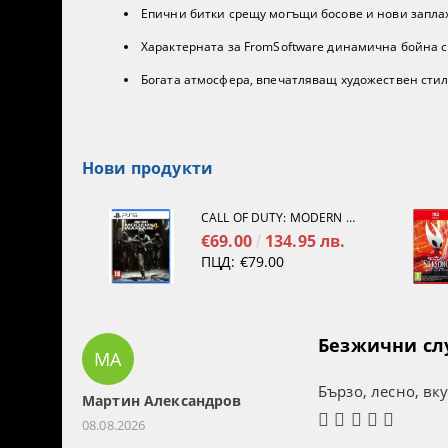
Епични битки срещу могъщи босове и нови заплах
Характерната за FromSoftware динамична бойна с
Богата атмосфера, впечатляващ художествен сти
Нови продукти
CALL OF DUTY: MODERN WARFARE 4[PS5]
€69.00
134.95 лв.
ПЦД:
€79.00
Безжични слуш
МА
Бързо, лесно, вк
Мартин Александров
08.08.2026