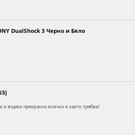
NY DualShock 3 Черно и Бяло
S5]
а и върви прекрасно всичко е както трябва!