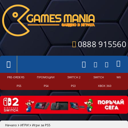
0888 915560
PRE-ORDERS
ПРОМОЦИИ
SWITCH 2
SWITCH
WII
PS5
PS4
PS3
XBOX 360
Начало
ИГРИ
Игри за PS5