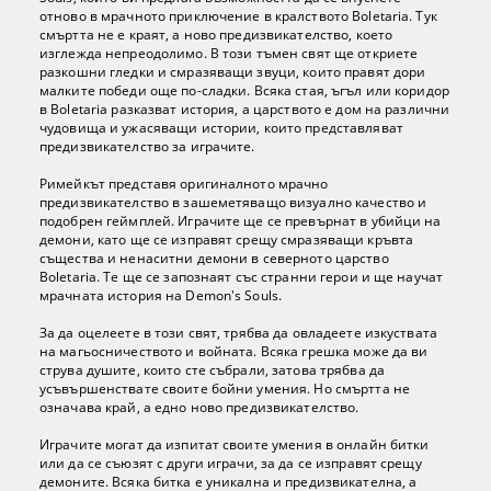
отново в мрачното приключение в кралството Boletaria. Тук
смъртта не е краят, а ново предизвикателство, което
изглежда непреодолимо. В този тъмен свят ще откриете
разкошни гледки и смразяващи звуци, които правят дори
малките победи още по-сладки. Всяка стая, ъгъл или коридор
в Boletaria разказват история, а царството е дом на различни
чудовища и ужасяващи истории, които представляват
предизвикателство за играчите.
Римейкът представя оригиналното мрачно
предизвикателство в зашеметяващо визуално качество и
подобрен геймплей. Играчите ще се превърнат в убийци на
демони, като ще се изправят срещу смразяващи кръвта
същества и ненаситни демони в северното царство
Boletaria. Те ще се запознаят със странни герои и ще научат
мрачната история на Demon's Souls.
За да оцелеете в този свят, трябва да овладеете изкуствата
на магьосничеството и войната. Всяка грешка може да ви
струва душите, които сте събрали, затова трябва да
усъвършенствате своите бойни умения. Но смъртта не
означава край, а едно ново предизвикателство.
Играчите могат да изпитат своите умения в онлайн битки
или да се съюзят с други играчи, за да се изправят срещу
демоните. Всяка битка е уникална и предизвикателна, а