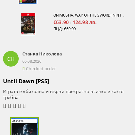
ONIMUSHA: WAY OF THE SWORD [NINTENDO SWITCH 2]
€63.90
124.98 лв.
ПЦД:
€69.00
Станка Николова
СН
06.08.2026
Checked order
Until Dawn [PS5]
Играта е убикална и върви прекрасно всичко е както
трябва!