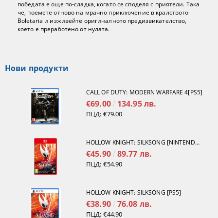
победата е още по-сладка, когато се споделя с приятели. Така
че, поемете отново на мрачно приключение в кралството
Boletaria и изживейте оригиналното предизвикателство,
което е преработено от нулата.
Нови продукти
CALL OF DUTY: MODERN WARFARE 4[PS5]
€69.00
134.95 лв.
ПЦД:
€79.00
HOLLOW KNIGHT: SILKSONG [NINTENDO SWITCH 2]
€45.90
89.77 лв.
ПЦД:
€54.90
HOLLOW KNIGHT: SILKSONG [PS5]
€38.90
76.08 лв.
ПЦД:
€44.90