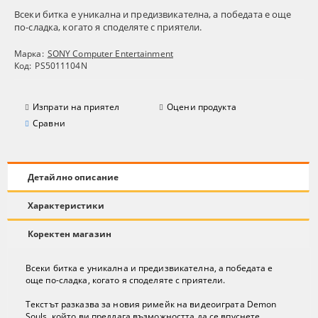
Всеки битка е уникална и предизвикателна, а победата е още
по-сладка, когато я споделяте с приятели.
Марка:
SONY Computer Entertainment
Код:
PS5011104N
Изпрати на приятел
Оцени продукта
Сравни
Детайлно описание
Характеристики
Коректен магазин
Всеки битка е уникална и предизвикателна, а победата е
още по-сладка, когато я споделяте с приятели.
Текстът разказва за новия римейк на видеоиграта Demon
Souls, който ви предлага възможността да се впуснете