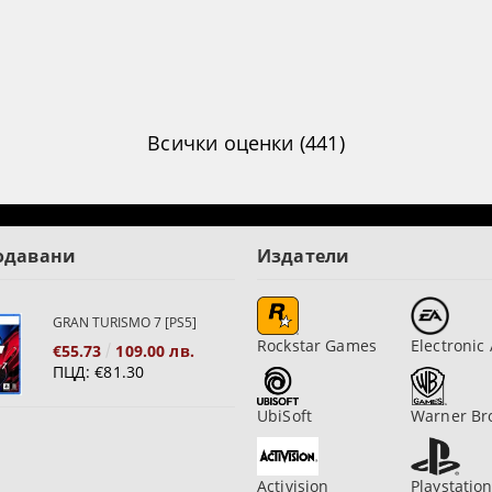
Всички оценки (441)
одавани
Издатели
GRAN TURISMO 7 [PS5]
Rockstar Games
Electronic 
€55.73
109.00 лв.
ПЦД:
€81.30
UbiSoft
Warner Br
Activision
Playstatio