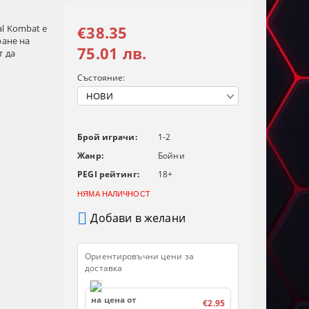
l Kombat е
€38.35
ране на
75.01 лв.
т да
Състояние:
Брой играчи:
1-2
Жанр:
Бойни
PEGI рейтинг:
18+
НЯМА НАЛИЧНОСТ
Добави в желани
Ориентировъчни цени за
доставка
на цена от
€2.95