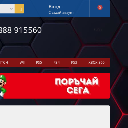
Вход
0
Създай акаунт
888 915560
EUR
ITCH
WII
PS5
PS4
PS3
XBOX 360