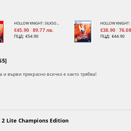
HOLLOW KNIGHT: SILKSONG [NINTENDO SWITCH 2]
€45.90
89.77 лв.
€38.90
76.08
ПЦД:
€54.90
ПЦД:
€44.90
S5]
а и върви прекрасно всичко е както трябва!
2 Lite Champions Edition