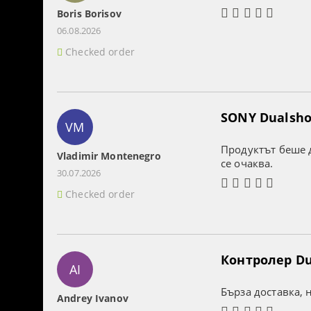
Boris Borisov
06.08.2026
Checked order
SONY Dualshoc
VM
Продуктът беше д
Vladimir Montenegro
се очаква.
30.07.2026
Checked order
Контролер Dua
AI
Бърза доставка, 
Andrey Ivanov