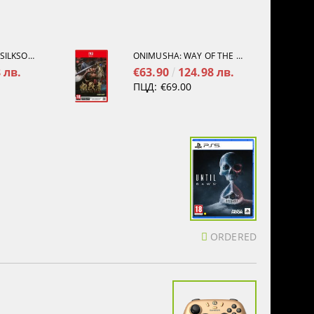
HOLLOW KNIGHT: SILKSONG [PS5]
ONIMUSHA: WAY OF THE SWORD [NINTENDO SWITCH 2]
 лв.
€63.90
124.98 лв.
ПЦД:
€69.00
ORDERED