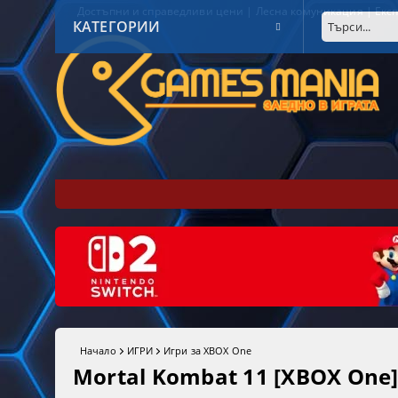
Достъпни и справедливи цени | Лесна комуникация | Експ
КАТЕГОРИИ
Начало
ИГРИ
Игри за XBOX One
Mortal Kombat 11 [XBOX One