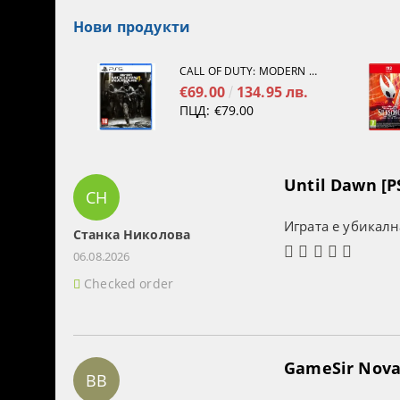
Нови продукти
CALL OF DUTY: MODERN WARFARE 4[PS5]
€69.00
134.95 лв.
ПЦД:
€79.00
Until Dawn [P
СН
Играта е убикалн
Станка Николова
06.08.2026
Checked order
GameSir Nova 
BB