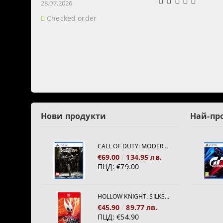
28.07.2026
Checked order
Нови продукти
Най-пр
CALL OF DUTY: MODERN WARFARE 4[PS5]
€69.00
134.95 лв.
ПЦД:
€79.00
HOLLOW KNIGHT: SILKSONG [NINTENDO SWITCH 2]
€45.90
89.77 лв.
ПЦД:
€54.90