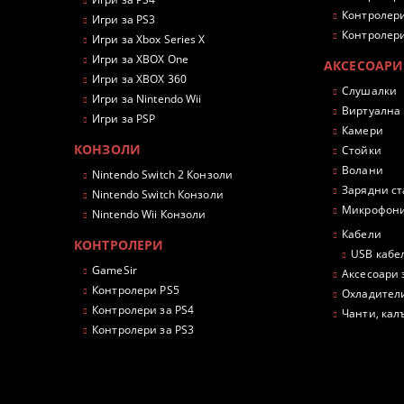
Контролери
Игри за PS3
Контролери
Игри за Xbox Series X
Игри за XBOX One
АКСЕСОАРИ
Игри за XBOX 360
Слушалки
Игри за Nintendo Wii
Виртуална
Игри за PSP
Камери
КОНЗОЛИ
Стойки
Волани
Nintendo Switch 2 Конзоли
Зарядни с
Nintendo Switch Конзоли
Микрофон
Nintendo Wii Конзоли
Кабели
КОНТРОЛЕРИ
USB кабе
GameSir
Аксесоари 
Контролери PS5
Охладител
Контролери за PS4
Чанти, кал
Контролери за PS3