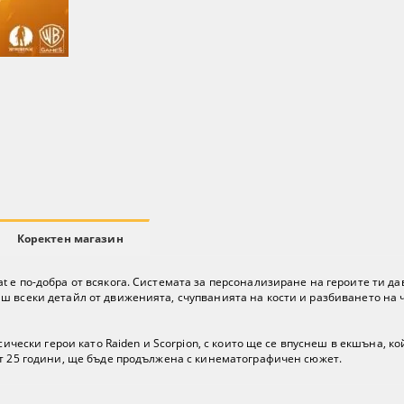
Коректен магазин
t е по-добра от всякога. Системата за персонализиране на героите ти д
 всеки детайл от движенията, счупванията на кости и разбиването на ч
сически герои като Raiden и Scorpion, с които ще се впуснеш в екшъна, к
от 25 години, ще бъде продължена с кинематографичен сюжет.