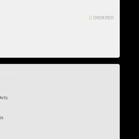
ORDERED
Arts
os
n