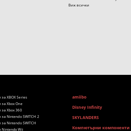
Виж всички
amiibo
 за XBOX Series
 за Xbox One
Disney Infinity
 за Xbox 360
 за Nintendo SWITCH 2
SKYLANDERS
 за Nintendo SWITCH
Компютърни компоненти
 Nintendo Wii