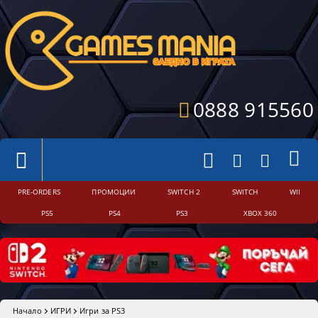
0888 915560
PRE-ORDERS
ПРОМОЦИИ
SWITCH 2
SWITCH
WII
PS5
PS4
PS3
XBOX 360
Начало
ИГРИ
Игри за PS3