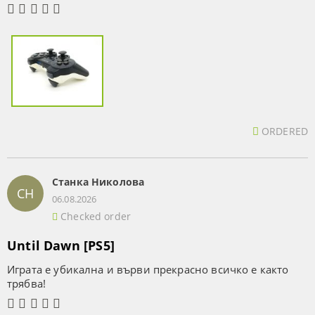
ORDERED
Станка Николова
СН
06.08.2026
Checked order
Until Dawn [PS5]
Играта е убикална и върви прекрасно всичко е както
трябва!