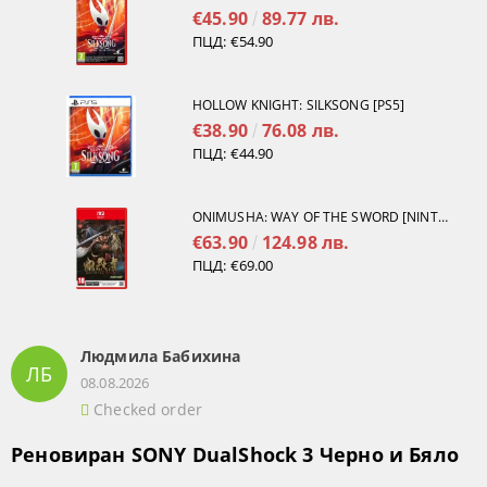
€45.90
89.77 лв.
ПЦД:
€54.90
HOLLOW KNIGHT: SILKSONG [PS5]
€38.90
76.08 лв.
ПЦД:
€44.90
ONIMUSHA: WAY OF THE SWORD [NINTENDO SWITCH 2]
€63.90
124.98 лв.
ПЦД:
€69.00
Людмила Бабихина
ЛБ
08.08.2026
Checked order
Реновиран SONY DualShock 3 Черно и Бяло