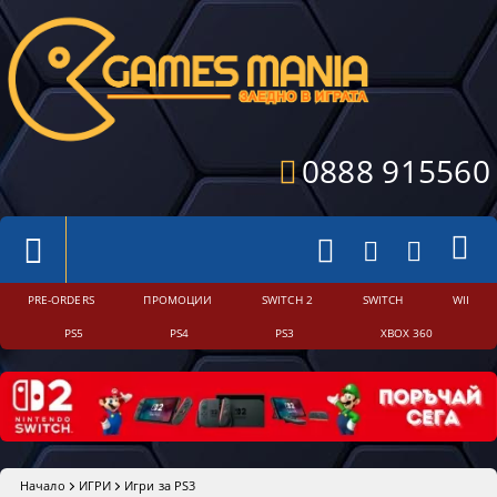
0888 915560
PRE-ORDERS
ПРОМОЦИИ
SWITCH 2
SWITCH
WII
PS5
PS4
PS3
XBOX 360
Начало
ИГРИ
Игри за PS3