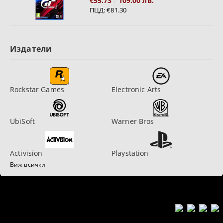
€55.73
109.00 лв.
ПЦД:
€81.30
Издатели
Rockstar Games
Electronic Arts
UbiSoft
Warner Bros
Activision
Playstation
Виж всички