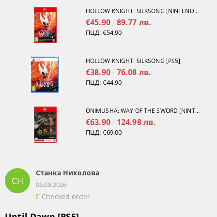
HOLLOW KNIGHT: SILKSONG [NINTENDO SWITCH 2]
€45.90
89.77 лв.
ПЦД:
€54.90
HOLLOW KNIGHT: SILKSONG [PS5]
€38.90
76.08 лв.
ПЦД:
€44.90
ONIMUSHA: WAY OF THE SWORD [NINTENDO SWITCH 2]
€63.90
124.98 лв.
ПЦД:
€69.00
Станка Николова
СН
06.08.2026
Checked order
Until Dawn [PS5]