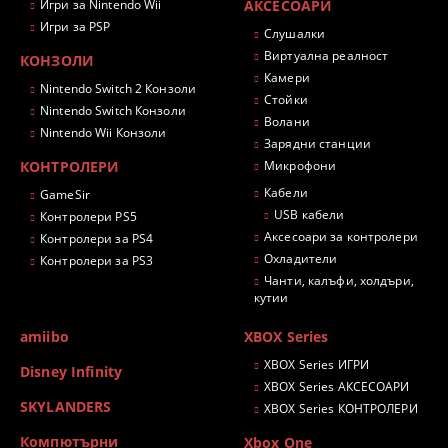
Игри за Nintendo Wii
АКСЕСОАРИ
Игри за PSP
Слушалки
Виртуална реалност
КОНЗОЛИ
Камери
Nintendo Switch 2 Конзоли
Стойки
Nintendo Switch Конзоли
Волани
Nintendo Wii Конзоли
Зарядни станции
КОНТРОЛЕРИ
Микрофони
Кабели
GameSir
USB кабели
Контролери PS5
Аксесоари за контролери
Контролери за PS4
Охладители
Контролери за PS3
Чанти, калъфи, холдъри,
кутии
amiibo
XBOX Series
XBOX Series ИГРИ
Disney Infinity
XBOX Series АКСЕСОАРИ
SKYLANDERS
XBOX Series КОНТРОЛЕРИ
Компютърни
Xbox One