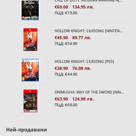
CALL OF DUTY: MODERN WARFARE 4[PS5]
€69.00
134.95 лв.
ПЦД:
€79.00
HOLLOW KNIGHT: SILKSONG [NINTENDO SWITCH 2]
€45.90
89.77 лв.
ПЦД:
€54.90
HOLLOW KNIGHT: SILKSONG [PS5]
€38.90
76.08 лв.
ПЦД:
€44.90
ONIMUSHA: WAY OF THE SWORD [NINTENDO SWITCH 2]
€63.90
124.98 лв.
ПЦД:
€69.00
Най-продавани