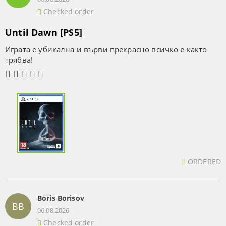
Checked order
Until Dawn [PS5]
Играта е убикална и върви прекрасно всичко е както
трябва!
ORDERED
Boris Borisov
BB
06.08.2026
Checked order