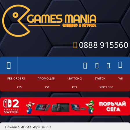
0888 915560
PRE-ORDERS
ПРОМОЦИИ
SWITCH 2
SWITCH
WII
PS5
PS4
PS3
XBOX 360
Начало
ИГРИ
Игри за PS3