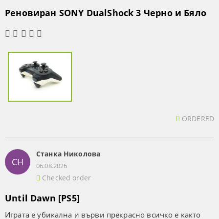
Реновиран SONY DualShock 3 Черно и Бяло
ORDERED
Станка Николова
СН
06.08.2026
Checked order
Until Dawn [PS5]
Играта е убикална и върви прекрасно всичко е както