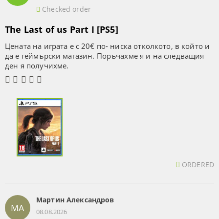
Checked order
The Last of us Part I [PS5]
Цената на играта е с 20€ по- ниска отколкото, в който и
да е геймърски магазин. Поръчахме я и на следващия
ден я получихме.
ORDERED
Мартин Александров
МА
08.08.2026