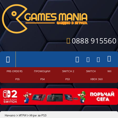
0888 915560
PRE-ORDERS
ПРОМОЦИИ
SWITCH 2
SWITCH
WII
PS5
PS4
PS3
XBOX 360
Начало
ИГРИ
Игри за PS3