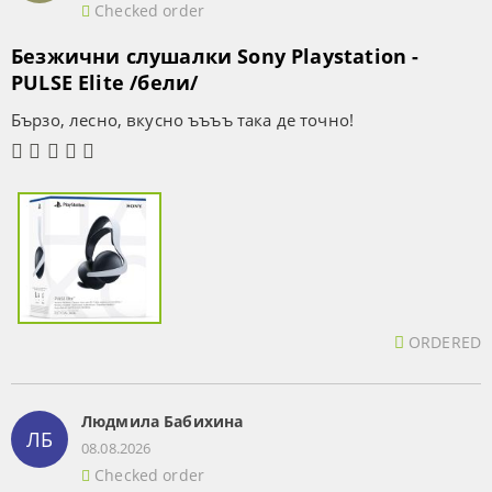
Checked order
Безжични слушалки Sony Playstation -
PULSE Elite /бели/
Бързо, лесно, вкусно ъъъъ така де точно!
ORDERED
Людмила Бабихина
ЛБ
08.08.2026
Checked order