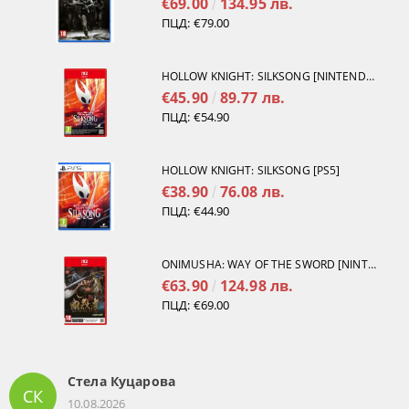
€69.00
134.95 лв.
ПЦД:
€79.00
HOLLOW KNIGHT: SILKSONG [NINTENDO SWITCH 2]
€45.90
89.77 лв.
ПЦД:
€54.90
HOLLOW KNIGHT: SILKSONG [PS5]
€38.90
76.08 лв.
ПЦД:
€44.90
ONIMUSHA: WAY OF THE SWORD [NINTENDO SWITCH 2]
€63.90
124.98 лв.
ПЦД:
€69.00
Стела Куцарова
СК
10.08.2026