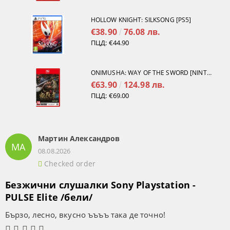
HOLLOW KNIGHT: SILKSONG [PS5]
€38.90
76.08 лв.
ПЦД:
€44.90
ONIMUSHA: WAY OF THE SWORD [NINTENDO SWITCH 2]
€63.90
124.98 лв.
ПЦД:
€69.00
Мартин Александров
МА
08.08.2026
Checked order
Безжични слушалки Sony Playstation -
PULSE Elite /бели/
Бързо, лесно, вкусно ъъъъ така де точно!