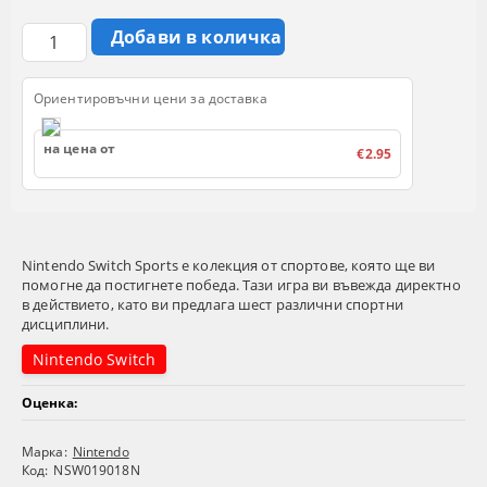
Ориентировъчни цени за доставка
на цена от
€2.95
Nintendo Switch Sports е колекция от спортове, която ще ви
помогне да постигнете победа. Тази игра ви въвежда директно
в действието, като ви предлага шест различни спортни
дисциплини.
Nintendo Switch
Оценка:
Марка:
Nintendo
Код:
NSW019018N