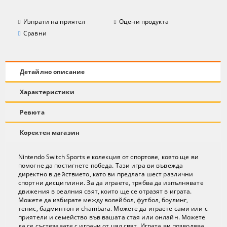
Изпрати на приятел
Оцени продукта
Сравни
Детайлно описание
Характеристики
Ревюта
Коректен магазин
Nintendo Switch Sports е колекция от спортове, която ще ви
помогне да постигнете победа. Тази игра ви въвежда
директно в действието, като ви предлага шест различни
спортни дисциплини. За да играете, трябва да изпълнявате
движения в реалния свят, които ще се отразят в играта.
Можете да избирате между волейбол, футбол, боулинг,
тенис, бадминтон и chambara. Можете да играете сами или с
приятели и семейство във вашата стая или онлайн. Можете
да се състезавате с играчи от цял свят. Играта ви позволява