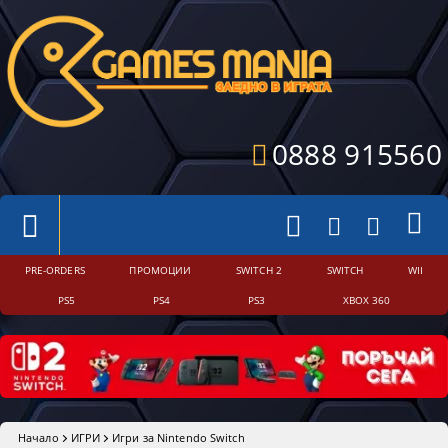
0888 915560
PRE-ORDERS
ПРОМОЦИИ
SWITCH 2
SWITCH
WII
PS5
PS4
PS3
XBOX 360
Начало
ИГРИ
Игри за Nintendo Switch