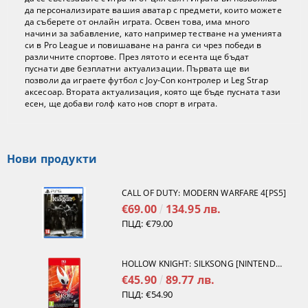
да персонализирате вашия аватар с предмети, които можете
да съберете от онлайн играта. Освен това, има много
начини за забавление, като например тестване на уменията
си в Pro League и повишаване на ранга си чрез победи в
различните спортове. През лятото и есента ще бъдат
пуснати две безплатни актуализации. Първата ще ви
позволи да играете футбол с Joy-Con контролер и Leg Strap
аксесоар. Втората актуализация, която ще бъде пусната тази
есен, ще добави голф като нов спорт в играта.
Нови продукти
CALL OF DUTY: MODERN WARFARE 4[PS5]
€69.00
134.95 лв.
ПЦД:
€79.00
HOLLOW KNIGHT: SILKSONG [NINTENDO SWITCH 2]
€45.90
89.77 лв.
ПЦД:
€54.90