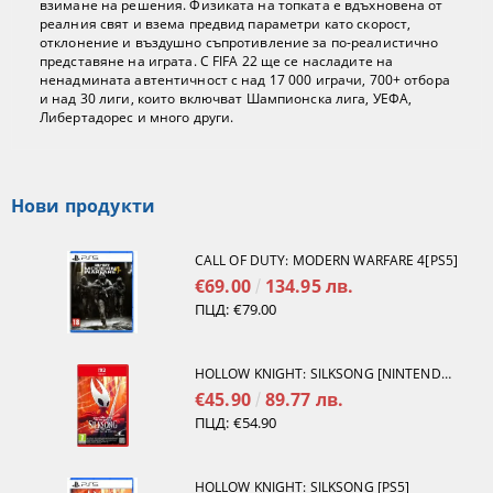
взимане на решения. Физиката на топката е вдъхновена от
реалния свят и взема предвид параметри като скорост,
отклонение и въздушно съпротивление за по-реалистично
представяне на играта. С FIFA 22 ще се насладите на
ненадмината автентичност с над 17 000 играчи, 700+ отбора
и над 30 лиги, които включват Шампионска лига, УЕФА,
Либертадорес и много други.
Нови продукти
CALL OF DUTY: MODERN WARFARE 4[PS5]
€69.00
134.95 лв.
ПЦД:
€79.00
HOLLOW KNIGHT: SILKSONG [NINTENDO SWITCH 2]
€45.90
89.77 лв.
ПЦД:
€54.90
HOLLOW KNIGHT: SILKSONG [PS5]