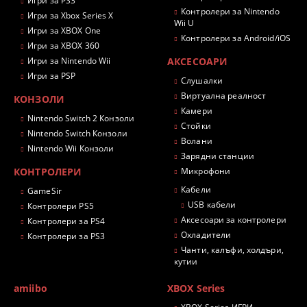
Игри за PS3
Контролери за Nintendo
Игри за Xbox Series X
Wii U
Игри за XBOX One
Контролери за Android/iOS
Игри за XBOX 360
Игри за Nintendo Wii
АКСЕСОАРИ
Игри за PSP
Слушалки
Виртуална реалност
КОНЗОЛИ
Камери
Nintendo Switch 2 Конзоли
Стойки
Nintendo Switch Конзоли
Волани
Nintendo Wii Конзоли
Зарядни станции
КОНТРОЛЕРИ
Микрофони
Кабели
GameSir
USB кабели
Контролери PS5
Аксесоари за контролери
Контролери за PS4
Охладители
Контролери за PS3
Чанти, калъфи, холдъри,
кутии
amiibo
XBOX Series