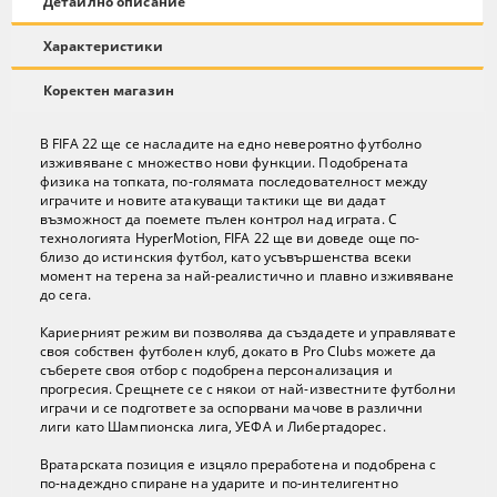
Детайлно описание
Характеристики
Коректен магазин
В FIFA 22 ще се насладите на едно невероятно футболно
изживяване с множество нови функции. Подобрената
физика на топката, по-голямата последователност между
играчите и новите атакуващи тактики ще ви дадат
възможност да поемете пълен контрол над играта. С
технологията HyperMotion, FIFA 22 ще ви доведе още по-
близо до истинския футбол, като усъвършенства всеки
момент на терена за най-реалистично и плавно изживяване
до сега.
Кариерният режим ви позволява да създадете и управлявате
своя собствен футболен клуб, докато в Pro Clubs можете да
съберете своя отбор с подобрена персонализация и
прогресия. Срещнете се с някои от най-известните футболни
играчи и се подгответе за оспорвани мачове в различни
лиги като Шампионска лига, УЕФА и Либертадорес.
Вратарската позиция е изцяло преработена и подобрена с
по-надеждно спиране на ударите и по-интелигентно