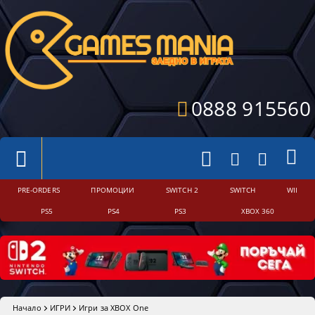
0888 915560
PRE-ORDERS
ПРОМОЦИИ
SWITCH 2
SWITCH
WII
PS5
PS4
PS3
XBOX 360
Начало
ИГРИ
Игри за XBOX One