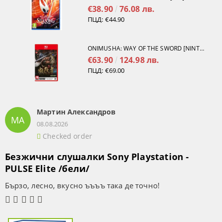
€38.90
76.08 лв.
ПЦД:
€44.90
ONIMUSHA: WAY OF THE SWORD [NINTENDO SWITCH 2]
€63.90
124.98 лв.
ПЦД:
€69.00
Мартин Александров
МА
08.08.2026
Checked order
Безжични слушалки Sony Playstation -
PULSE Elite /бели/
Бързо, лесно, вкусно ъъъъ така де точно!