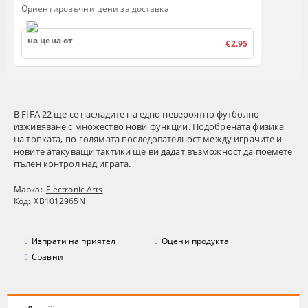
Ориентировъчни цени за доставка
на цена от
€2.95
В FIFA 22 ще се насладите на едно невероятно футболно
изживяване с множество нови функции. Подобрената физика
на топката, по-голямата последователност между играчите и
новите атакуващи тактики ще ви дадат възможност да поемете
пълен контрол над играта.
Марка:
Electronic Arts
Код:
XB1012965N
Изпрати на приятел
Оцени продукта
Сравни