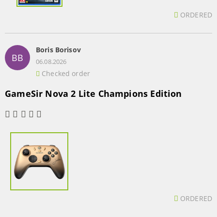
ORDERED
Boris Borisov
BB
06.08.2026
Checked order
GameSir Nova 2 Lite Champions Edition
ORDERED