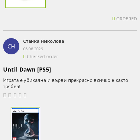
ORDERED
Станка Николова
СН
06.08.2026
Checked order
Until Dawn [PS5]
Играта е убикална и върви прекрасно всичко е както
трябва!