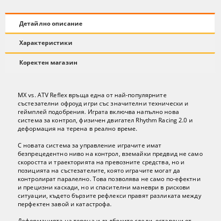
Детайлно описание
Характеристики
Коректен магазин
MX vs. ATV Reflex връща една от най-популярните
състезателни офроуд игри със значителни технически и
геймплей подобрения. Играта включва напълно нова
система за контрол, физичен двигател Rhythm Racing 2.0 и
деформация на терена в реално време.
С новата система за управление играчите имат
безпрецедентно ниво на контрол, вземайки предвид не само
скоростта и траекторията на превозните средства, но и
позицията на състезателите, която играчите могат да
контролират паралелно. Това позволява не само по-ефектни
и прецизни каскади, но и спасителни маневри в рискови
ситуации, където бързите рефлекси правят разликата между
перфектен завой и катастрофа.
Деформацията на терена и дълбоките следи, оставени от