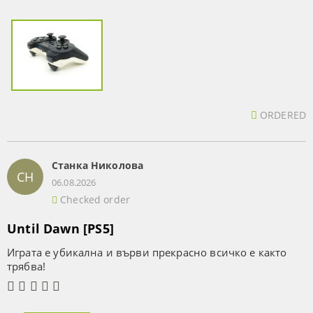
ORDERED
Станка Николова
СН
06.08.2026
Checked order
Until Dawn [PS5]
Играта е убикална и върви прекрасно всичко е както
трябва!