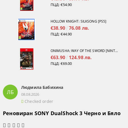
ПЦД:
€54.90
HOLLOW KNIGHT: SILKSONG [PS5]
€38.90
76.08 лв.
ПЦД:
€44.90
ONIMUSHA: WAY OF THE SWORD [NINTENDO SWITCH 2]
€63.90
124.98 лв.
ПЦД:
€69.00
Людмила Бабихина
ЛБ
08.08.2026
Checked order
Реновиран SONY DualShock 3 Черно и Бяло