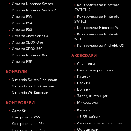
Игри за Nintendo Switch
Контролери за Nintendo
SWITCH 2
Игри за Nintendo Switch 2
Контролери за Nintendo
Игри за PS5
SWITCH
Игри за PS4
Контролери Nintendo Wii
Игри за PS3
Контролери за Nintendo
Игри за Xbox Series X
Wii U
Игри за XBOX One
Контролери за Android/iOS
Игри за XBOX 360
Игри за Nintendo Wii
АКСЕСОАРИ
Игри за PSP
Слушалки
Виртуална реалност
КОНЗОЛИ
Камери
Nintendo Switch 2 Конзоли
Стойки
Nintendo Switch Конзоли
Волани
Nintendo Wii Конзоли
Зарядни станции
КОНТРОЛЕРИ
Микрофони
Кабели
GameSir
USB кабели
Контролери PS5
Аксесоари за контролери
Контролери за PS4
Охладители
Контролери за PS3