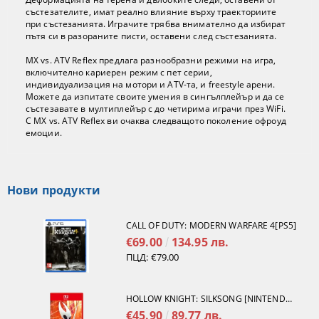
състезателите, имат реално влияние върху траекториите
при състезанията. Играчите трябва внимателно да избират
пътя си в разораните писти, оставени след състезанията.
MX vs. ATV Reflex предлага разнообразни режими на игра,
включително кариерен режим с пет серии,
индивидуализация на мотори и ATV-та, и freestyle арени.
Можете да изпитате своите умения в сингълплейър и да се
състезавате в мултиплейър с до четирима играчи през WiFi.
С MX vs. ATV Reflex ви очаква следващото поколение офроуд
емоции.
Нови продукти
CALL OF DUTY: MODERN WARFARE 4[PS5]
€69.00
134.95 лв.
ПЦД:
€79.00
HOLLOW KNIGHT: SILKSONG [NINTENDO SWITCH 2]
€45.90
89.77 лв.