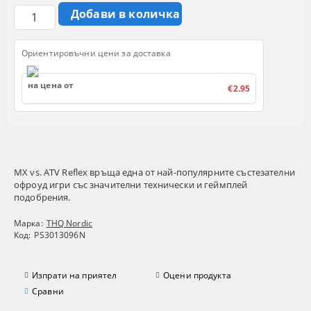
Ориентировъчни цени за доставка
на цена от
€2.95
MX vs. ATV Reflex връща една от най-популярните състезателни
офроуд игри със значителни технически и геймплей
подобрения.
Марка:
THQ Nordic
Код:
PS3013096N
Изпрати на приятел
Оцени продукта
Сравни