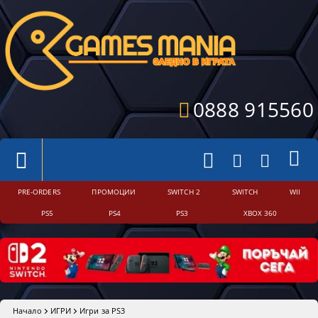
0888 915560
PRE-ORDERS
ПРОМОЦИИ
SWITCH 2
SWITCH
WII
PS5
PS4
PS3
XBOX 360
Начало
ИГРИ
Игри за PS3