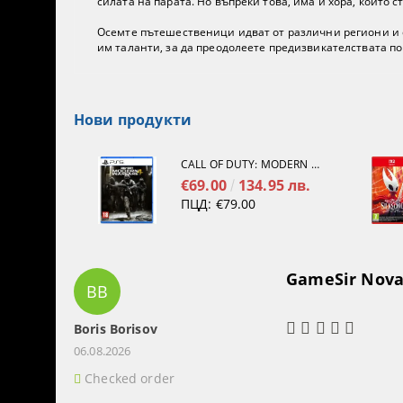
силата на парата. Но въпреки това, има и хора, които с
Осемте пътешественици идват от различни региони и с
им таланти, за да преодолеете предизвикателствата по 
Нови продукти
CALL OF DUTY: MODERN WARFARE 4[PS5]
€69.00
134.95 лв.
ПЦД:
€79.00
GameSir Nova 
BB
Boris Borisov
06.08.2026
Checked order