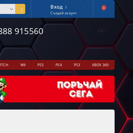
Вход
0
Създай акаунт
888 915560
EUR
ITCH
WII
PS5
PS4
PS3
XBOX 360