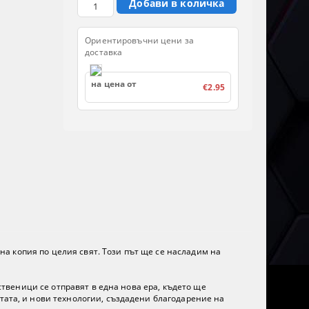
Ориентировъчни цени за
доставка
на цена от
€2.95
она копия по целия свят. Този път ще се насладим на
ественици се отправят в една нова ера, където ще
тата, и нови технологии, създадени благодарение на