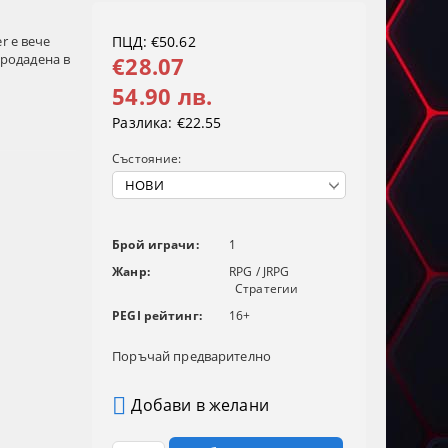
r е вече
ПЦД: €50.62
продадена в
€28.07
54.90 лв.
Разлика:
€22.55
Състояние:
Брой играчи:
1
Жанр:
RPG / JRPG
Стратегии
PEGI рейтинг:
16+
Поръчай предварително
Добави в желани