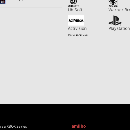
UbiSoft
Warner Br
Activision
Playstatio
Виж всички
amiibo
 за XBOX Series