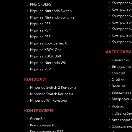
Контролери
PRE-ORDERS
Контролери
Игри за Nintendo Switch
Контролери
Игри за Nintendo Switch 2
Контролери
Игри за PS5
Контролери
Игри за PS4
Контролери
Игри за PS3
Контролери
Игри за Xbox Series X
Игри за XBOX One
АКСЕСОАРИ
Игри за XBOX 360
Слушалки
Игри за Nintendo Wii
Виртуална
Игри за PSP
Камери
КОНЗОЛИ
Стойки
Волани
Nintendo Switch 2 Конзоли
Зарядни с
Nintendo Switch Конзоли
Микрофон
Nintendo Wii Конзоли
Кабели
КОНТРОЛЕРИ
USB кабе
GameSir
Аксесоари 
Контролери PS5
Охладител
Контролери за PS4