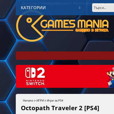
Достъпни и справедливи цени | Лесна комуникация | Експ
КАТЕГОРИИ
Начало
ИГРИ
Игри за PS4
Octopath Traveler 2 [PS4]