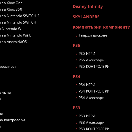
 за Xbox One
Disney Infinity
 за Xbox 360
 за Nintendo SWITCH 2
SKYLANDERS
 за Nintendo SWITCH
Компютърни компоненти
 Nintendo Wii
 за Nintendo Wii U
Твърди дискове
 за Android/iOS
PS5
PS5 ИГРИ
PS5 Аксесоари
 реалност
PS5 КОНТРОЛЕРИ
PS4
PS4 ИГРИ
PS4 КОНТРОЛЕРИ
танции
PS4 Аксесоари
и
PS3
ли
PS3 ИГРИ
за контролери
PS3 Аксесоари
и
PS3 КОНТРОЛЕРИ