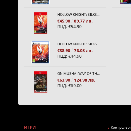
HOLLOW KNIGHT: SILKSONG [NINTENDO SWITCH 2]
€45.90
89.77 лв.
ПЦД:
€54.90
HOLLOW KNIGHT: SILKSONG [PS5]
€38.90
76.08 лв.
ПЦД:
€44.90
ONIMUSHA: WAY OF THE SWORD [NINTENDO SWITCH 2]
€63.90
124.98 лв.
ПЦД:
€69.00
ИГРИ
Контролери