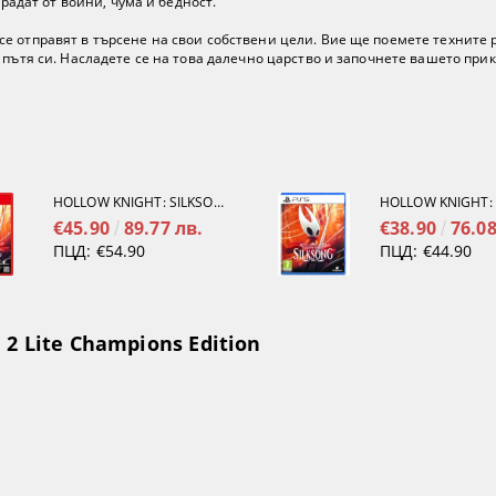
традат от войни, чума и бедност.
е отправят в търсене на свои собствени цели. Вие ще поемете техните 
пътя си. Насладете се на това далечно царство и започнете вашето прик
HOLLOW KNIGHT: SILKSONG [NINTENDO SWITCH 2]
€45.90
89.77 лв.
€38.90
76.08
ПЦД:
€54.90
ПЦД:
€44.90
2 Lite Champions Edition