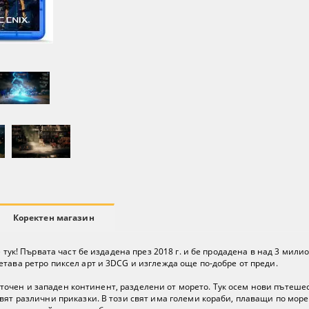
Коректен магазин
 тук! Първата част бе издадена през 2018 г. и бе продадена в над 3 мили
тава ретро пиксел арт и 3DCG и изглежда още по-добре от преди.
т източен и западен континент, разделени от морето. Тук осем нови пътеш
вят различни приказки. В този свят има големи кораби, плаващи по море