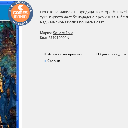
Новото заглавие от поредицата Octopath Travele
тук! Първата част бе издадена през 2018 г. и бе 
над 3 милиона копия по целия свят.
Марка:
Square Enix
Код:
PS4019095N
Изпрати на приятел
Оцени продукта
Сравни