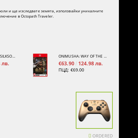
роли и ще изследвате земята, използвайки уникалните
лючение в Octopath Traveler.
HOLLOW KNIGHT: SILKSONG [PS5]
ONIMUSHA: WAY OF THE SWORD [NINTENDO SWITCH 2]
 лв.
€63.90
124.98 лв.
ПЦД:
€69.00
ORDERED