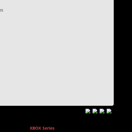
os
n
XBOX Series