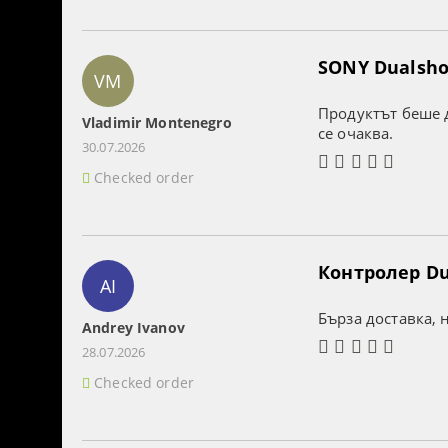
SONY Dualshoc
VM
Продуктът беше д
Vladimir Montenegro
се очаква.
30.07.2026
Checked order
Контролер Dua
AI
Бърза доставка, 
Andrey Ivanov
28.07.2026
Checked order