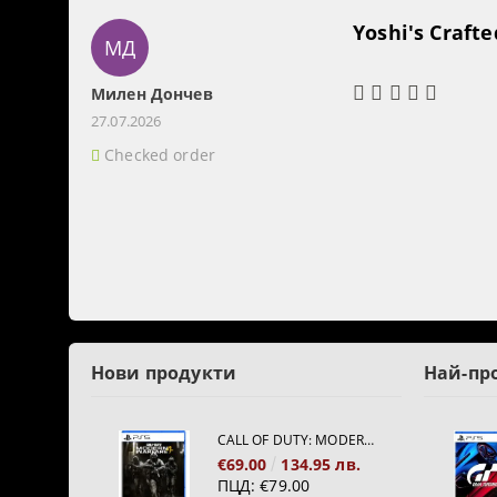
Yoshi's Craft
МД
Милен Дончев
27.07.2026
Checked order
Нови продукти
Най-пр
CALL OF DUTY: MODERN WARFARE 4[PS5]
€69.00
134.95 лв.
ПЦД:
€79.00