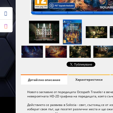
Характеристики
Детайлно описание
Новото заглавие от поредицата Octopath Traveler е вече
невероятната HD-2D графика на поредицата, която съче
Действието се развива в Solistia - свят, състоящ се о
изберат своя път, ще посетят различни места и ще ожи