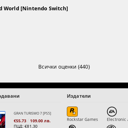
ed World [Nintendo Switch]
Всички оценки (440)
одавани
Издатели
GRAN TURISMO 7 [PS5]
Rockstar Games
Electronic 
€55.73
109.00 лв.
ПЦД:
€81.30