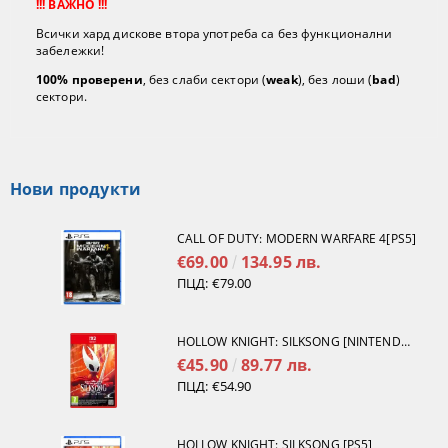
!!! ВАЖНО !!!
Всички хард дискове втора употреба са без функционални
забележки!
100% проверени
, без слаби сектори (
weak
), без лоши (
bad
)
сектори.
Нови продукти
CALL OF DUTY: MODERN WARFARE 4[PS5]
€69.00
134.95 лв.
ПЦД:
€79.00
HOLLOW KNIGHT: SILKSONG [NINTENDO SWITCH 2]
€45.90
89.77 лв.
ПЦД:
€54.90
HOLLOW KNIGHT: SILKSONG [PS5]