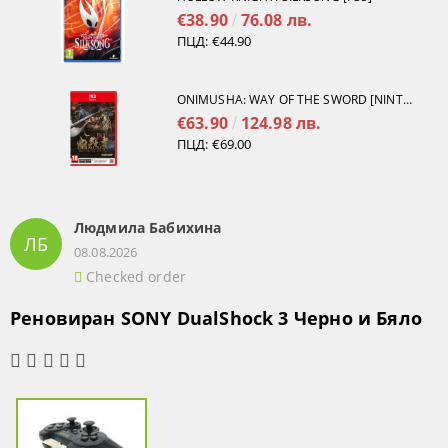
€38.90
76.08 лв.
ПЦД:
€44.90
ONIMUSHA: WAY OF THE SWORD [NINTENDO SWITCH 2]
€63.90
124.98 лв.
ПЦД:
€69.00
Людмила Бабихина
ЛБ
08.08.2026
Checked order
Реновиран SONY DualShock 3 Черно и Бяло