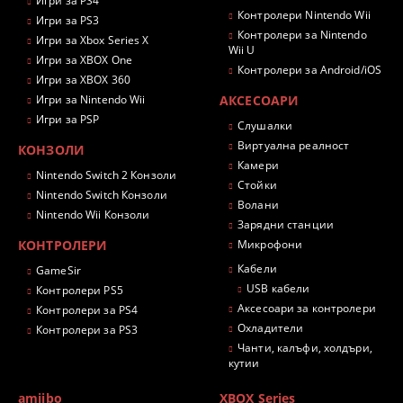
Игри за PS4
Контролери Nintendo Wii
Игри за PS3
Контролери за Nintendo
Игри за Xbox Series X
Wii U
Игри за XBOX One
Контролери за Android/iOS
Игри за XBOX 360
Игри за Nintendo Wii
АКСЕСОАРИ
Игри за PSP
Слушалки
Виртуална реалност
КОНЗОЛИ
Камери
Nintendo Switch 2 Конзоли
Стойки
Nintendo Switch Конзоли
Волани
Nintendo Wii Конзоли
Зарядни станции
КОНТРОЛЕРИ
Микрофони
Кабели
GameSir
USB кабели
Контролери PS5
Аксесоари за контролери
Контролери за PS4
Охладители
Контролери за PS3
Чанти, калъфи, холдъри,
кутии
amiibo
XBOX Series