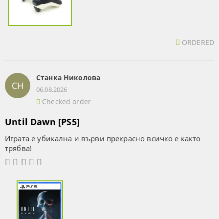
ORDERED
Станка Николова
СН
06.08.2026
Checked order
Until Dawn [PS5]
Играта е убикална и върви прекрасно всичко е както
трябва!