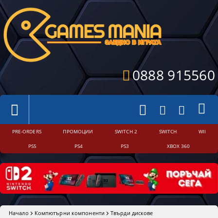
0888 915560
PRE-ORDERS
ПРОМОЦИИ
SWITCH 2
SWITCH
WII
PS5
PS4
PS3
XBOX 360
Начало
Компютърни компоненти
Твърди дискове