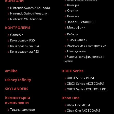
КОНЗОЛИ
Камери
Nintendo Switch 2 Конзоли
Стойки
Nintendo Switch Конзоли
Волани
Nintendo Wii Конзоли
Зарядни станции
КОНТРОЛЕРИ
Микрофони
Кабели
GameSir
USB кабели
Контролери PS5
Аксесоари за контролери
Контролери за PS4
Охладители
Контролери за PS3
Чанти, калъфи, холдъри,
кутии
amiibo
XBOX Series
XBOX Series ИГРИ
Disney Infinity
XBOX Series АКСЕСОАРИ
SKYLANDERS
XBOX Series КОНТРОЛЕРИ
Компютърни
Xbox One
компоненти
Xbox One ИГРИ
Твърди дискове
Xbox One АКСЕСОАРИ