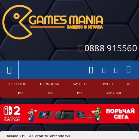
0888 915560
PRE-ORDERS
ПРОМОЦИИ
SWITCH 2
SWITCH
WII
PS5
PS4
PS3
XBOX 360
Начало
ИГРИ
Игри за Nintendo Wii