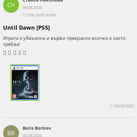
СН
06.08.2026
Checked order
Until Dawn [PS5]
Играта е убикална и върви прекрасно всичко е както
трябва!
ORDERED
Boris Borisov
BB
06.08.2026