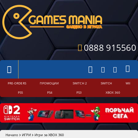
0888 915560
PRE-ORDERS
ПРОМОЦИИ
SWITCH 2
SWITCH
WII
PS5
PS4
PS3
XBOX 360
Начало
ИГРИ
Игри за XBOX 360