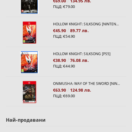
€69.00
134.95 лв.
ПЦД:
€79.00
HOLLOW KNIGHT: SILKSONG [NINTENDO SWITCH 2]
€45.90
89.77 лв.
ПЦД:
€54.90
HOLLOW KNIGHT: SILKSONG [PS5]
€38.90
76.08 лв.
ПЦД:
€44.90
ONIMUSHA: WAY OF THE SWORD [NINTENDO SWITCH 2]
€63.90
124.98 лв.
ПЦД:
€69.00
Най-продавани