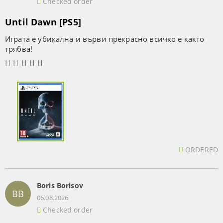
Checked order
Until Dawn [PS5]
Играта е убикална и върви прекрасно всичко е както
трябва!
ORDERED
Boris Borisov
BB
06.08.2026
Checked order