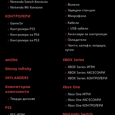
Nintendo Switch Конзоли
Волани
Nintendo Wii Конзоли
Зарядни станции
КОНТРОЛЕРИ
Микрофони
Кабели
GameSir
USB кабели
Контролери PS5
Аксесоари за контролери
Контролери за PS4
Охладители
Контролери за PS3
Чанти, калъфи, холдъри,
кутии
amiibo
XBOX Series
XBOX Series ИГРИ
Disney Infinity
XBOX Series АКСЕСОАРИ
SKYLANDERS
XBOX Series КОНТРОЛЕРИ
Компютърни
Xbox One
компоненти
Xbox One ИГРИ
Твърди дискове
Xbox One АКСЕСОАРИ
Xbox One КОНТРОЛЕРИ
PS5
Nintendo Switch
PS5 ИГРИ