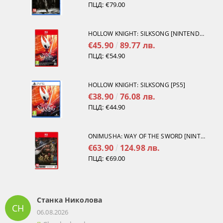
ПЦД:
€79.00
HOLLOW KNIGHT: SILKSONG [NINTENDO SWITCH 2]
€45.90
89.77 лв.
ПЦД:
€54.90
HOLLOW KNIGHT: SILKSONG [PS5]
€38.90
76.08 лв.
ПЦД:
€44.90
ONIMUSHA: WAY OF THE SWORD [NINTENDO SWITCH 2]
€63.90
124.98 лв.
ПЦД:
€69.00
Станка Николова
СН
06.08.2026