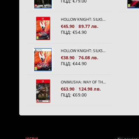
ПЦД:
€79.00
HOLLOW KNIGHT: SILKSONG [NINTENDO SWITCH 2]
€45.90
89.77 лв.
ПЦД:
€54.90
HOLLOW KNIGHT: SILKSONG [PS5]
€38.90
76.08 лв.
ПЦД:
€44.90
ONIMUSHA: WAY OF THE SWORD [NINTENDO SWITCH 2]
€63.90
124.98 лв.
ПЦД:
€69.00
ИГРИ