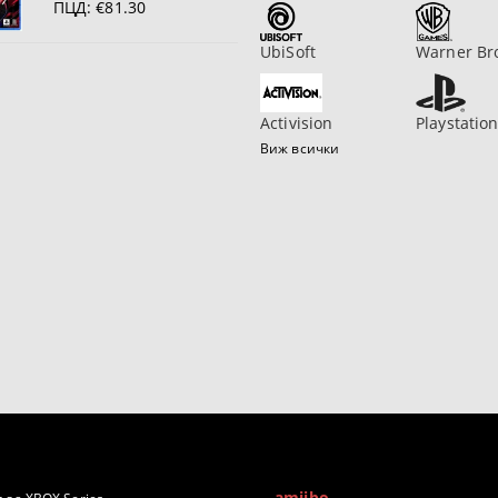
ПЦД:
€81.30
UbiSoft
Warner Br
Activision
Playstatio
Виж всички
amiibo