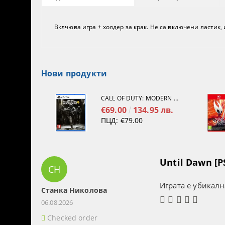
Вклчюва игра + холдер за крак. Не са включени ластик
Нови продукти
CALL OF DUTY: MODERN WARFARE 4[PS5]
€69.00
134.95 лв.
ПЦД:
€79.00
Until Dawn [P
СН
Играта е убикалн
Станка Николова
06.08.2026
Checked order