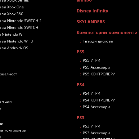
 за XBOX Series
 за Xbox One
Disney Infinity
 за Xbox 360
 за Nintendo SWITCH 2
SKYLANDERS
 за Nintendo SWITCH
Компютърни компоненти
 Nintendo Wii
 за Nintendo Wii U
Твърди дискове
 за Android/iOS
PS5
PS5 ИГРИ
PS5 Аксесоари
 реалност
PS5 КОНТРОЛЕРИ
PS4
PS4 ИГРИ
PS4 КОНТРОЛЕРИ
танции
PS4 Аксесоари
и
PS3
ли
PS3 ИГРИ
за контролери
PS3 Аксесоари
и