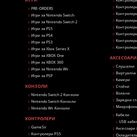
Контролери
Контролери
PRE-ORDERS
Контролери
Игри за Nintendo Switch
Контролери
Игри за Nintendo Switch 2
Контролери
Игри за PS5
Контролери
Игри за PS4
Контролери
Игри за PS3
Контролери
Игри за Xbox Series X
Игри за XBOX One
АКСЕСОАРИ
Игри за XBOX 360
Слушалки
Игри за Nintendo Wii
Виртуална
Игри за PSP
Камери
КОНЗОЛИ
Стойки
Волани
Nintendo Switch 2 Конзоли
Зарядни с
Nintendo Switch Конзоли
Микрофон
Nintendo Wii Конзоли
Кабели
КОНТРОЛЕРИ
USB кабе
GameSir
Аксесоари 
Контролери PS5
Охладител