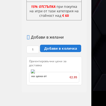
15% ОТСТЪПКА
при покупка
на игри от тази категория на
стойност
над
€ 60
Добави в желани
Ориентировъчни цени за
доставка
на цена от
€2.95