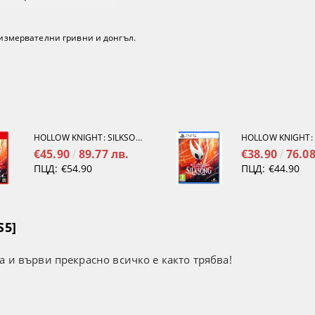
, измервателни гривни и донгъл.
HOLLOW KNIGHT: SILKSONG [NINTENDO SWITCH 2]
€45.90
89.77 лв.
€38.90
76.08
ПЦД:
€54.90
ПЦД:
€44.90
S5]
а и върви прекрасно всичко е както трябва!