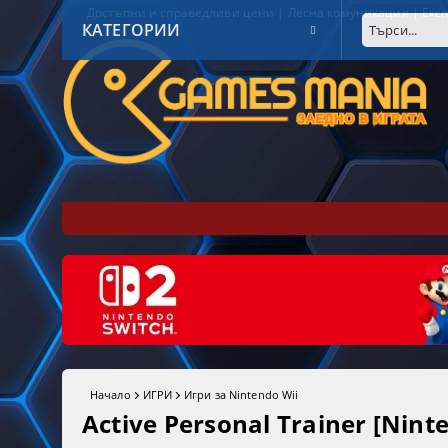
Достъпни и справедливи цени | Лесна комуникация | Експ
КАТЕГОРИИ
Начало
ИГРИ
Игри за Nintendo Wii
Active Personal Trainer [Nint