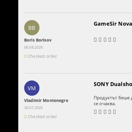
GameSir Nova 
BB
Boris Borisov
06.08.2026
Checked order
SONY Dualshoc
VM
Продуктът беше д
Vladimir Montenegro
се очаква.
30.07.2026
Checked order