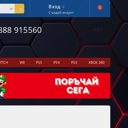
Вход
0
Създай акаунт
888 915560
EUR
ITCH
WII
PS5
PS4
PS3
XBOX 360