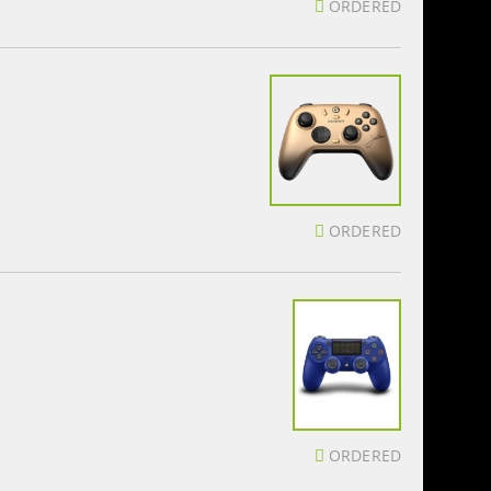
ORDERED
ORDERED
ORDERED