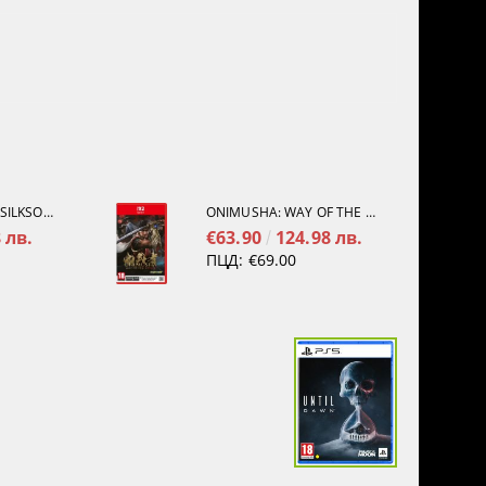
HOLLOW KNIGHT: SILKSONG [PS5]
ONIMUSHA: WAY OF THE SWORD [NINTENDO SWITCH 2]
 лв.
€63.90
124.98 лв.
ПЦД:
€69.00