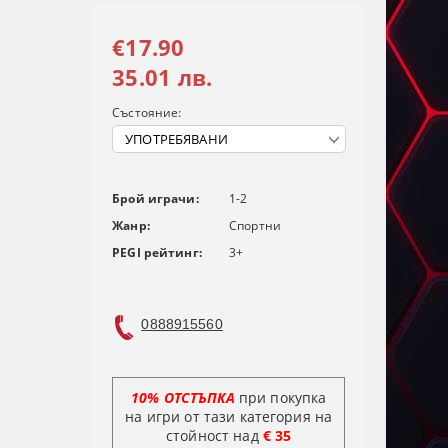
€17.90
35.01 лв.
Състояние:
Брой играчи:
1-2
Жанр:
Спортни
PEGI рейтинг:
3+
0888915560
10% ОТСТЪПКА
при покупка
на игри от тази категория на
стойност над
€ 35