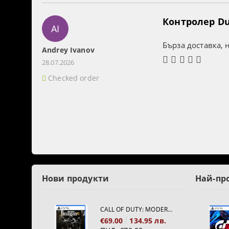
Контролер Dua
AI
Бърза доставка, 
Andrey Ivanov
28.07.2026
Checked order
Нови продукти
Най-пр
CALL OF DUTY: MODERN WARFARE 4[PS5]
€69.00
134.95 лв.