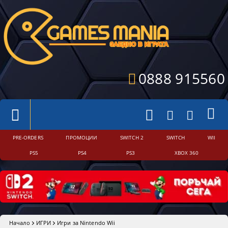
0888 915560
PRE-ORDERS
ПРОМОЦИИ
SWITCH 2
SWITCH
WII
PS5
PS4
PS3
XBOX 360
Начало
ИГРИ
Игри за Nintendo Wii