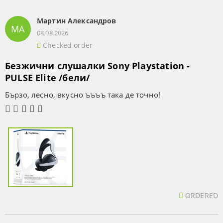
Мартин Александров
МА
08.08.2026
Checked order
Безжични слушалки Sony Playstation -
PULSE Elite /бели/
Бързо, лесно, вкусно ъъъъ така де точно!
ORDERED