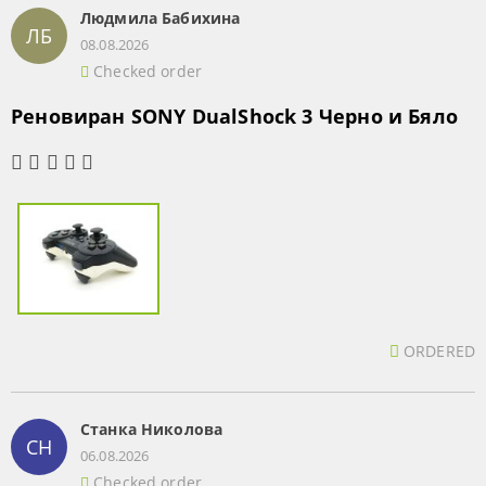
Людмила Бабихина
ЛБ
08.08.2026
Checked order
Реновиран SONY DualShock 3 Черно и Бяло
ORDERED
Станка Николова
СН
06.08.2026
Checked order