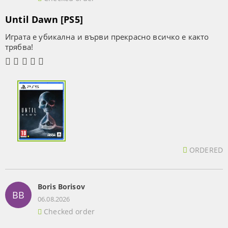
Until Dawn [PS5]
Играта е убикална и върви прекрасно всичко е както
трябва!
ORDERED
Boris Borisov
BB
06.08.2026
Checked order