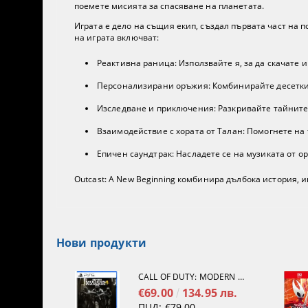
поемете мисията за спасяване на планетата.
Играта е дело на същия екип, създал първата част на 
на играта включват:
Реактивна раница: Използвайте я, за да скачате 
Персонализирани оръжия: Комбинирайте десетки м
Изследване и приключения: Разкривайте тайните 
Взаимодействие с хората от Талан: Помогнете на 
Епичен саундтрак: Насладете се на музиката от 
Outcast: A New Beginning комбинира дълбока история,
Нови продукти
CALL OF DUTY: MODERN WARFARE 4[PS5]
€69.00
134.95 лв.
ПЦД:
€79.00