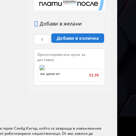
Добави в желани
Ориентировъчни цени за
доставка
на цена от
€2.95
на героя Слейд Кътър, който се завръща в извънземния
н от роботизирани нашественици. От вас зависи да