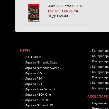
ONIMUSHA: WAY OF THE SWORD [NINTENDO SWITCH 2]
€63.90
124.98 лв.
ПЦД:
€69.00
ИГРИ
Контролери
Контролери
PRE-ORDERS
Контролери
Игри за Nintendo Switch
Контролери
Игри за Nintendo Switch 2
Контролери
Игри за PS5
Контролери
Игри за PS4
Контролери
Игри за PS3
Контролери
Игри за Xbox Series X
Игри за XBOX One
АКСЕСОАРИ
Игри за XBOX 360
Слушалки
Игри за Nintendo Wii
Виртуална