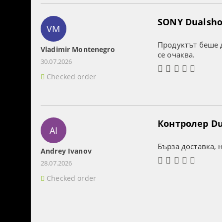
SONY Dualshoc
VM
Продуктът беше д
Vladimir Montenegro
се очаква.
30.07.2026
Checked order
Контролер Dua
AI
Бърза доставка, 
Andrey Ivanov
28.07.2026
Checked order