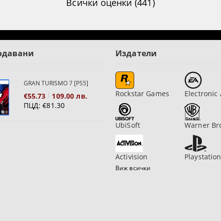
Всички оценки (441)
одавани
Издатели
GRAN TURISMO 7 [PS5]
Rockstar Games
Electronic 
€55.73
109.00 лв.
ПЦД:
€81.30
UbiSoft
Warner Br
Activision
Playstatio
Виж всички