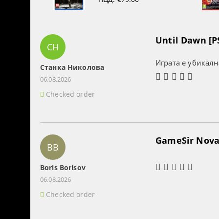
Until Dawn [P
СН
Играта е убикалн
Станка Николова
06.08.2026
Checked order
GameSir Nova 
BB
Boris Borisov
06.08.2026
Checked order