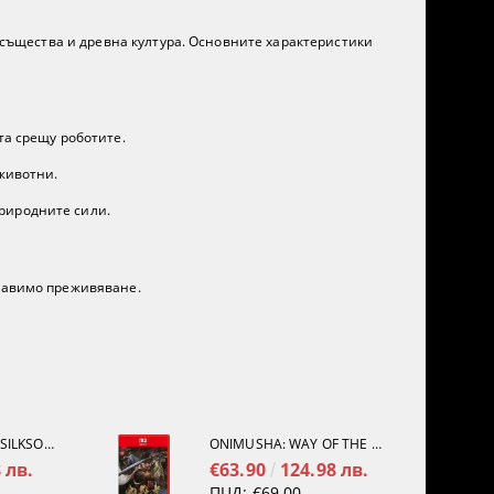
и същества и древна култура. Основните характеристики
та срещу роботите.
животни.
природните сили.
бравимо преживяване.
HOLLOW KNIGHT: SILKSONG [PS5]
ONIMUSHA: WAY OF THE SWORD [NINTENDO SWITCH 2]
 лв.
€63.90
124.98 лв.
ПЦД:
€69.00