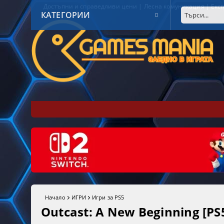
Достъпни и справедливи цени | Лесна комуникация | Експ
КАТЕГОРИИ
Начало
ИГРИ
Игри за PS5
Outcast: A New Beginning [PS