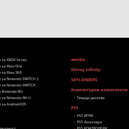
amiibo
 за XBOX Series
 за Xbox One
Disney Infinity
 за Xbox 360
 за Nintendo SWITCH 2
SKYLANDERS
 за Nintendo SWITCH
Компютърни компоненти
 Nintendo Wii
 за Nintendo Wii U
Твърди дискове
 за Android/iOS
PS5
PS5 ИГРИ
PS5 Аксесоари
 реалност
PS5 КОНТРОЛЕРИ