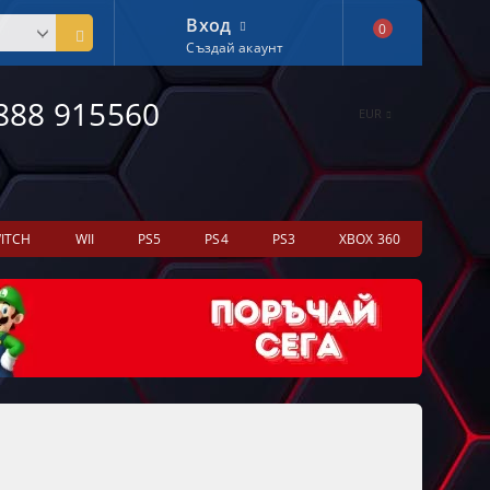
Вход
0
Създай акаунт
888 915560
EUR
ITCH
WII
PS5
PS4
PS3
XBOX 360