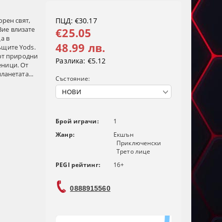
орен свят,
ПЦД: €30.17
Вие влизате
€25.05
а в
48.99 лв.
ъщите Yods.
 от природни
Разлика:
€5.12
еници. От
ланетата...
Състояние:
Брой играчи:
1
Жанр:
Екшън
Приключенски
Трето лице
PEGI рейтинг:
16+
0888915560