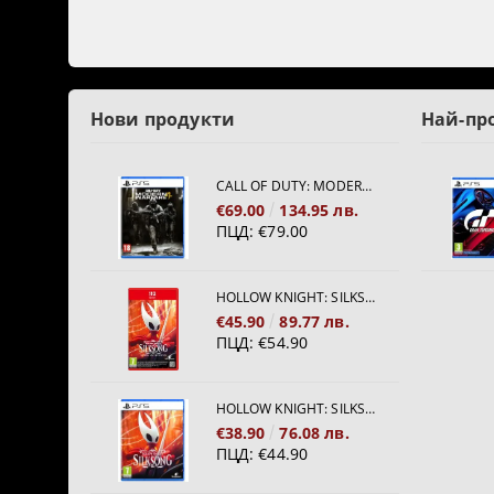
Нови продукти
Най-пр
CALL OF DUTY: MODERN WARFARE 4[PS5]
€69.00
134.95 лв.
ПЦД:
€79.00
HOLLOW KNIGHT: SILKSONG [NINTENDO SWITCH 2]
€45.90
89.77 лв.
ПЦД:
€54.90
HOLLOW KNIGHT: SILKSONG [PS5]
€38.90
76.08 лв.
ПЦД:
€44.90