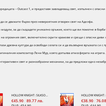
поредицата – Outcast 1, и предоставя завладяващ свят, изпълнен с опасн
и да се движите бързо през невероятния отворен свят на Аделфа.
одули, за да създадете уникално оръжие, което ще ви помогне в борба
на огромния свят, включително скрити храмове и срещи с опасни диви 
тази древна култура да освободи селата си и да възвърне връзката си с 
оригиналния композитор Лени Мур, която допълва атмосферата на играта.
 интерактивен свят и разнообразни механики, за да предложи едно неза
HOLLOW KNIGHT: SILKSONG [NINTENDO SWITCH 2]
€45.90
89.77 лв.
€38.90
76.08
ПЦД:
€54.90
ПЦД:
€44.90