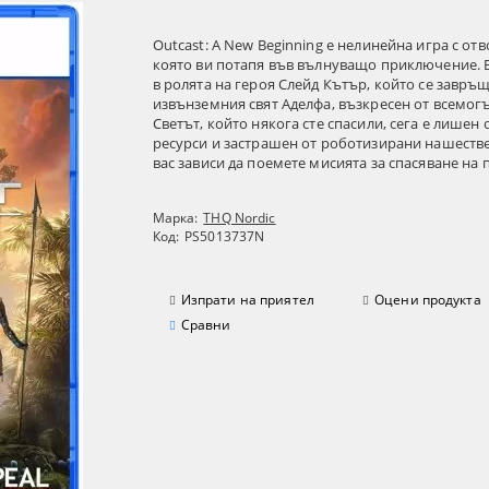
Outcast: A New Beginning е нелинейна игра с отв
която ви потапя във вълнуващо приключение. 
в ролята на героя Слейд Кътър, който се завръщ
извънземния свят Аделфа, възкресен от всемог
Светът, който някога сте спасили, сега е лишен
ресурси и застрашен от роботизирани нашеств
вас зависи да поемете мисията за спасяване на п
Марка:
THQ Nordic
Код:
PS5013737N
Изпрати на приятел
Оцени продукта
Сравни