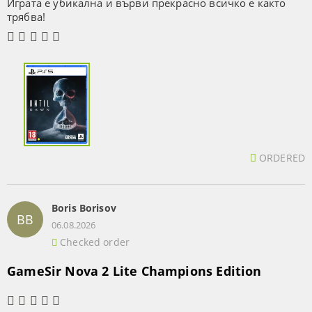
Играта е убикална и върви прекрасно всичко е както
трябва!
ORDERED
Boris Borisov
BB
06.08.2026
Checked order
GameSir Nova 2 Lite Champions Edition