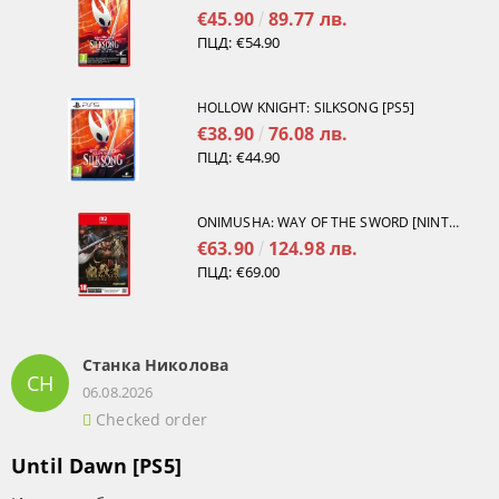
€45.90
89.77 лв.
ПЦД:
€54.90
HOLLOW KNIGHT: SILKSONG [PS5]
€38.90
76.08 лв.
ПЦД:
€44.90
ONIMUSHA: WAY OF THE SWORD [NINTENDO SWITCH 2]
€63.90
124.98 лв.
ПЦД:
€69.00
Станка Николова
СН
06.08.2026
Checked order
Until Dawn [PS5]