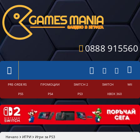
0888 915560
PRE-ORDERS
ПРОМОЦИИ
SWITCH 2
SWITCH
WII
PS5
PS4
PS3
XBOX 360
Начало
ИГРИ
Игри за PS3