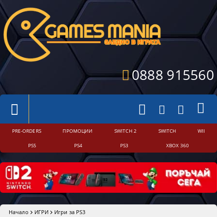
0888 915560
PRE-ORDERS
ПРОМОЦИИ
SWITCH 2
SWITCH
WII
PS5
PS4
PS3
XBOX 360
Начало
ИГРИ
Игри за PS3