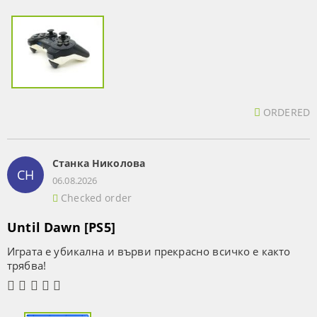
ORDERED
Станка Николова
СН
06.08.2026
Checked order
Until Dawn [PS5]
Играта е убикална и върви прекрасно всичко е както
трябва!