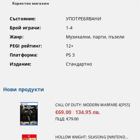
Коректен магазин
Състояние:
УПОТРЕБЯВАНИ
Брой играчи:
1-4
Жанр:
Музикални, парти, пъзели
PEGI рейтинг:
12+
Платформа:
PS 3
Издание:
Стандартно
Нови продукти
CALL OF DUTY: MODERN WARFARE 4[PS5]
€69.00
134.95 лв.
ПЦД:
€79.00
HOLLOW KNIGHT: SILKSONG [NINTENDO SWITCH 2]