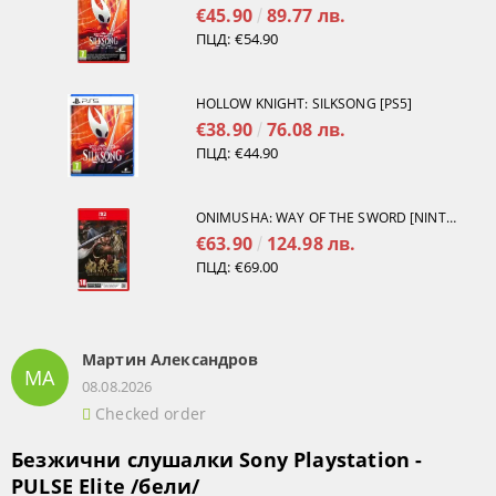
€45.90
89.77 лв.
ПЦД:
€54.90
HOLLOW KNIGHT: SILKSONG [PS5]
€38.90
76.08 лв.
ПЦД:
€44.90
ONIMUSHA: WAY OF THE SWORD [NINTENDO SWITCH 2]
€63.90
124.98 лв.
ПЦД:
€69.00
Мартин Александров
МА
08.08.2026
Checked order
Безжични слушалки Sony Playstation -
PULSE Elite /бели/