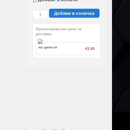
Ориентировъчни цени за
доставка
на цена от
€2.95