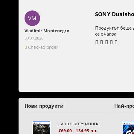
SONY Dualshoc
VM
Продуктът беше д
Vladimir Montenegro
се очаква.
30.07.2026
Checked order
Нови продукти
Най-пр
CALL OF DUTY: MODERN WARFARE 4[PS5]
€69.00
134.95 лв.