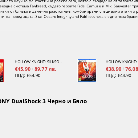
т епичната научно-фантастична ролева сага, която е създадена от талантлив
звездна система Faykreed, където героите Fidel Camuze и Miki Sauvester 
итки от близко и далечно разстояние, комбинирани специални атаки и 
и на поредицата. Star Ocean: Integrity and Faithlessness е едно незабр
HOLLOW KNIGHT: SILKSONG [NINTENDO SWITCH 2]
€45.90
89.77 лв.
€38.90
76.08
ПЦД:
€54.90
ПЦД:
€44.90
NY DualShock 3 Черно и Бяло