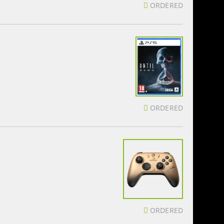
ORDERED
ORDERED
ORDERED