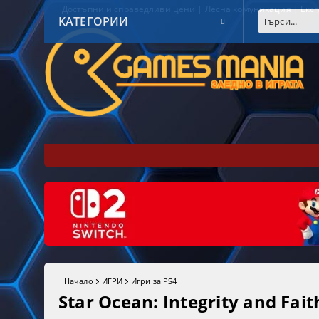
Достъпни и справедливи цени | Лесна комуникация | Експ
КАТЕГОРИИ
Начало
ИГРИ
Игри за PS4
Star Ocean: Integrity and Fait