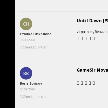
Until Dawn [P
СН
Играта е убикалн
Станка Николова
06.08.2026
Checked order
GameSir Nova 
BB
Boris Borisov
06.08.2026
Checked order