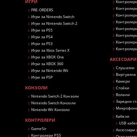
ИГРИ
Контролери
Контролери
PRE-ORDERS
Контролери
Игри за Nintendo Switch
Контролери
Игри за Nintendo Switch 2
Контролери
Игри за PS5
Контролери
Игри за PS4
Контролери
Игри за PS3
Контролери
Игри за Xbox Series X
Игри за XBOX One
АКСЕСОАРИ
Игри за XBOX 360
Слушалки
Игри за Nintendo Wii
Виртуална
Игри за PSP
Камери
КОНЗОЛИ
Стойки
Волани
Nintendo Switch 2 Конзоли
Зарядни с
Nintendo Switch Конзоли
Микрофон
Nintendo Wii Конзоли
Кабели
КОНТРОЛЕРИ
USB кабе
GameSir
Аксесоари 
Контролери PS5
Охладител