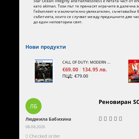
Star Ocean: Integrity and Faithlessness е петата част о
като akiman. Този път те пренасят играчите в далечна 
Геймплеят е изключително увлекателен, съчетавайки б
събитията, които се случват между предишните две част
до един неповторим свят.
Нови продукти
CALL OF DUTY: MODERN WARFARE 4[PS5]
€69.00
134.95 лв.
ПЦД:
€79.00
Реновиран SO
ЛБ
Людмила Бабихина
08.08.2026
Checked order