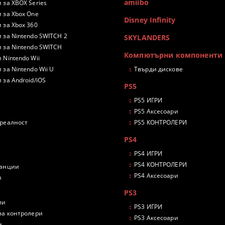
amiibo
 за XBOX Series
 за Xbox One
Disney Infinity
 за Xbox 360
 за Nintendo SWITCH 2
SKYLANDERS
 за Nintendo SWITCH
Компютърни компоненти
 Nintendo Wii
 за Nintendo Wii U
Твърди дискове
 за Android/iOS
PS5
PS5 ИГРИ
PS5 Аксесоари
 реалност
PS5 КОНТРОЛЕРИ
PS4
PS4 ИГРИ
PS4 КОНТРОЛЕРИ
танции
PS4 Аксесоари
и
PS3
ли
PS3 ИГРИ
за контролери
PS3 Аксесоари
и