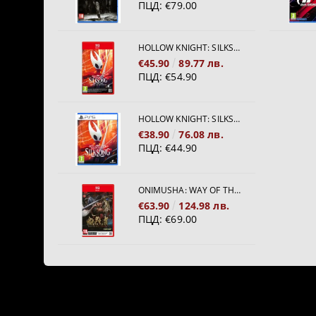
ПЦД:
€79.00
HOLLOW KNIGHT: SILKSONG [NINTENDO SWITCH 2]
€45.90
89.77 лв.
ПЦД:
€54.90
HOLLOW KNIGHT: SILKSONG [PS5]
€38.90
76.08 лв.
ПЦД:
€44.90
ONIMUSHA: WAY OF THE SWORD [NINTENDO SWITCH 2]
€63.90
124.98 лв.
ПЦД:
€69.00