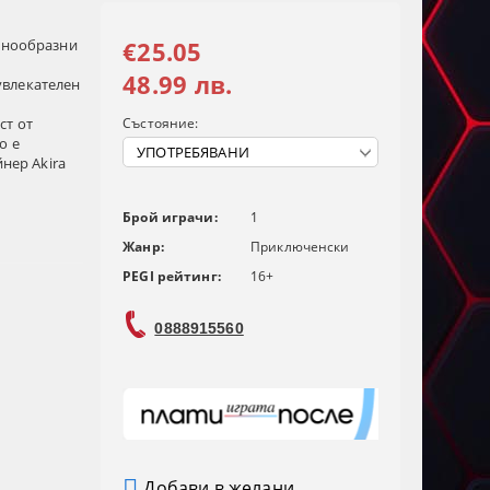
азнообразни
€25.05
48.99 лв.
увлекателен
ст от
Състояние:
о е
йнер Akira
Брой играчи:
1
Жанр:
Приключенски
PEGI рейтинг:
16+
0888915560
Добави в желани