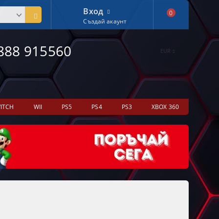
Вход
0
Създай акаунт
888 915560
EUR
ITCH
WII
PS5
PS4
PS3
XBOX 360