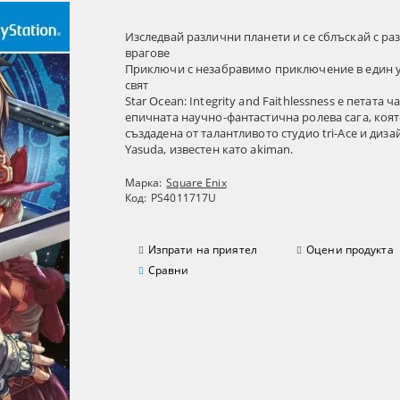
Изследвай различни планети и се сблъскай с р
врагове
Приключи с незабравимо приключение в един 
свят
Star Ocean: Integrity and Faithlessness е петата ча
епичната научно-фантастична ролева сага, коят
създадена от талантливото студио tri-Ace и диза
Yasuda, известен като akiman.
Марка:
Square Enix
Код:
PS4011717U
Изпрати на приятел
Оцени продукта
Сравни