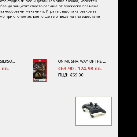
ото студио tri-Ace и дизайнер Akira Yasuda, известен
трябва да защитят своето селище от вражески племена.
разнообразни механики. Играта също така разкрива
авимо приключение, което ще те отведе на пътешествие
HOLLOW KNIGHT: SILKSONG [PS5]
ONIMUSHA: WAY OF THE SWORD [NINTENDO SWITCH 2]
 лв.
€63.90
124.98 лв.
ПЦД:
€69.00