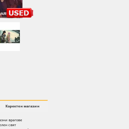
Коректен магазин
азни врагове
елен свят