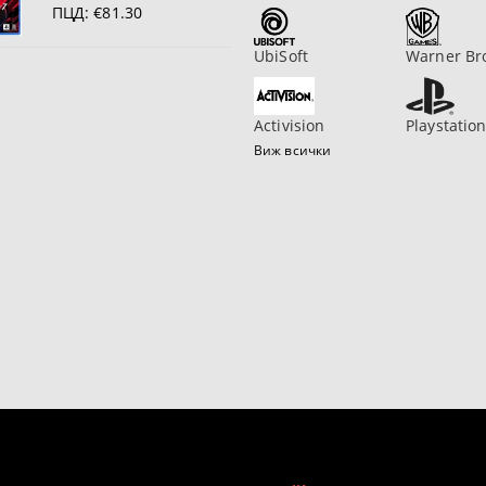
ПЦД:
€81.30
UbiSoft
Warner Br
Activision
Playstatio
Виж всички